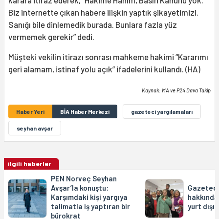
Biz internette çıkan habere ilişkin yaptık şikayetimizi.
Sanığı bile dinlemedik burada. Bunlara fazla yüz
vermemek gerekir” dedi.
Müşteki vekilin itirazı sonrası mahkeme hakimi “Kararımı
geri alamam, istinaf yolu açık” ifadelerini kullandı. (HA)
Kaynak: MA ve P24 Dava Takip
Haber Yeri
BİA Haber Merkezi
gazeteci yargılamaları
seyhan avşar
ilgili haberler
PEN Norveç Seyhan
Avşar’la konuştu:
Gazeteci
Karşımdaki kişi yargıya
hakkında 
talimatla iş yaptıran bir
yurt dışı 
bürokrat