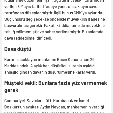
verilen 8 Mayıs tarihli ifadeye yanıt olarak aynı savcı
tarafından düzenlenmiştir. İlgili husus CMK’ya aykırıdır.
Suç unsuru değişecekse öncelikle müvekkilin ifadesine
başvurulması gerekir. Fakat iki iddianame de müvekkile
tebliğ edilmemiştir ve haber verilmemiştir. Bu anlamda
dava reddedilmelidir” dedi.
Dava düştü
Kararını açıklayan mahkeme Basın Kanunu’nun 26.
Maddesindeki 4 aylık hak düşürücü sürenin aşıldığı
anlaşıldığından davanın düşürülmesine karar verdi.
Müşteki vekil: Bunlara fazla yüz vermemek
gerek
Cumhuriyet Savcıları Lütfi Karabacak ve İsmet
Bozkurt’un avukatı Aydın Meydan, mahkemenin verdiği
karara itiraz ederek, “Hakime Hanım, Basın Kanunu yok.