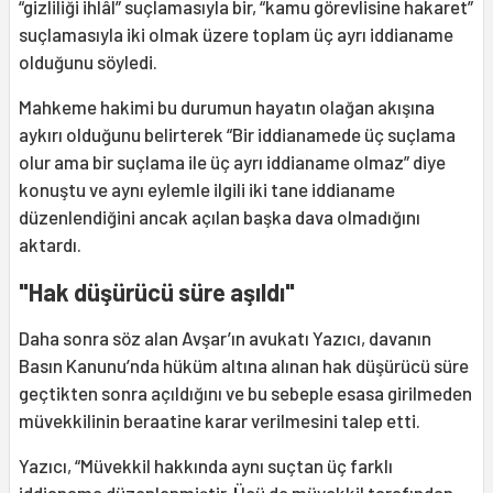
“gizliliği ihlâl” suçlamasıyla bir, “kamu görevlisine hakaret”
suçlamasıyla iki olmak üzere toplam üç ayrı iddianame
olduğunu söyledi.
Mahkeme hakimi bu durumun hayatın olağan akışına
aykırı olduğunu belirterek “Bir iddianamede üç suçlama
olur ama bir suçlama ile üç ayrı iddianame olmaz” diye
konuştu ve aynı eylemle ilgili iki tane iddianame
düzenlendiğini ancak açılan başka dava olmadığını
aktardı.
"Hak düşürücü süre aşıldı"
Daha sonra söz alan Avşar’ın avukatı Yazıcı, davanın
Basın Kanunu’nda hüküm altına alınan hak düşürücü süre
geçtikten sonra açıldığını ve bu sebeple esasa girilmeden
müvekkilinin beraatine karar verilmesini talep etti.
Yazıcı, “Müvekkil hakkında aynı suçtan üç farklı
iddianame düzenlenmiştir. Üçü de müvekkil tarafından