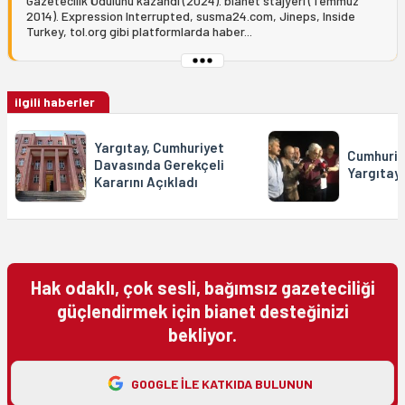
Gazetecilik Ödülünü kazandı (2024). bianet stajyeri (Temmuz
2014). Expression Interrupted, susma24.com, Jineps, Inside
Turkey, tol.org gibi platformlarda haber...
ilgili haberler
Yargıtay, Cumhuriyet
Cumhuriy
Davasında Gerekçeli
Yargıtay 
Kararını Açıkladı
Hak odaklı, çok sesli, bağımsız gazeteciliği
güçlendirmek için bianet desteğinizi
bekliyor.
GOOGLE ILE KATKIDA BULUNUN