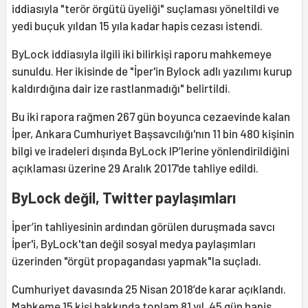
iddiasıyla "terör örgütü üyeliği" suçlaması yöneltildi ve
yedi buçuk yıldan 15 yıla kadar hapis cezası istendi.
ByLock iddiasıyla ilgili iki bilirkişi raporu mahkemeye
sunuldu. Her ikisinde de "İper'in Bylock adlı yazılımı kurup
kaldırdığına dair ize rastlanmadığı" belirtildi.
Bu iki rapora rağmen 267 gün boyunca cezaevinde kalan
İper, Ankara Cumhuriyet Başsavcılığı'nın 11 bin 480 kişinin
bilgi ve iradeleri dışında ByLock IP’lerine yönlendirildiğini
açıklaması üzerine 29 Aralık 2017'de tahliye edildi.
ByLock değil, Twitter paylaşımları
İper’in tahliyesinin ardından görülen duruşmada savcı
İper'i, ByLock'tan değil sosyal medya paylaşımları
üzerinden "örgüt propagandası yapmak"la suçladı.
Cumhuriyet davasında 25 Nisan 2018’de karar açıklandı.
Mahkeme 15 kişi hakkında toplam 81 yıl, 45 gün hapis