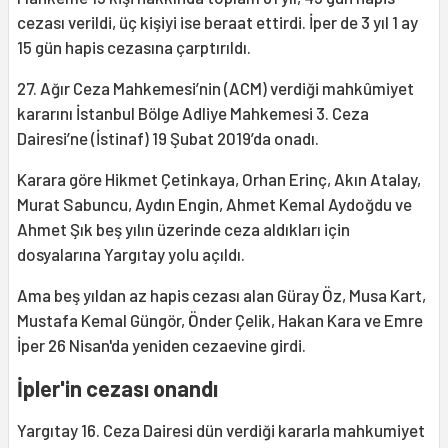
cezası verildi, üç kişiyi ise beraat ettirdi. İper de 3 yıl 1 ay
15 gün hapis cezasına çarptırıldı.
27. Ağır Ceza Mahkemesi’nin (ACM) verdiği mahkûmiyet
kararını İstanbul Bölge Adliye Mahkemesi 3. Ceza
Dairesi’ne (İstinaf) 19 Şubat 2019’da onadı.
Karara göre Hikmet Çetinkaya, Orhan Erinç, Akın Atalay,
Murat Sabuncu, Aydın Engin, Ahmet Kemal Aydoğdu ve
Ahmet Şık beş yılın üzerinde ceza aldıkları için
dosyalarına Yargıtay yolu açıldı.
Ama beş yıldan az hapis cezası alan Güray Öz, Musa Kart,
Mustafa Kemal Güngör, Önder Çelik, Hakan Kara ve Emre
İper 26 Nisan'da yeniden cezaevine girdi.
İpler'in cezası onandı
Yargıtay 16. Ceza Dairesi dün verdiği kararla mahkumiyet