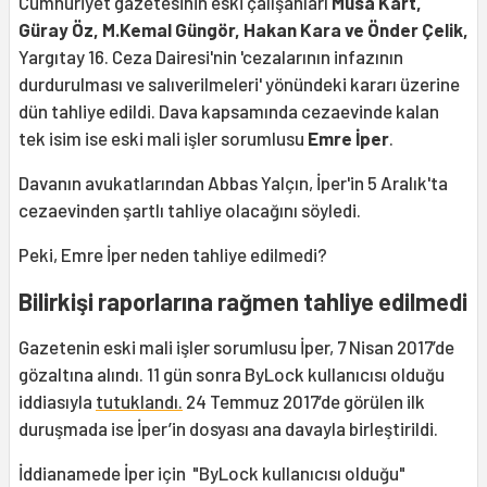
Cumhuriyet gazetesinin eski çalışanları
Musa Kart,
Güray Öz, M.Kemal Güngör, Hakan Kara ve Önder Çelik,
Yargıtay 16. Ceza Dairesi'nin 'cezalarının infazının
durdurulması ve salıverilmeleri' yönündeki kararı üzerine
dün tahliye edildi. Dava kapsamında cezaevinde kalan
tek isim ise eski mali işler sorumlusu
Emre İper
.
Davanın avukatlarından Abbas Yalçın, İper'in 5 Aralık'ta
cezaevinden şartlı tahliye olacağını söyledi.
Peki, Emre İper neden tahliye edilmedi?
Bilirkişi raporlarına rağmen tahliye edilmedi
Gazetenin eski mali işler sorumlusu İper, 7 Nisan 2017’de
gözaltına alındı. 11 gün sonra ByLock kullanıcısı olduğu
iddiasıyla
tutuklandı.
24 Temmuz 2017’de görülen ilk
duruşmada ise İper’in dosyası ana davayla birleştirildi.
İddianamede İper için "ByLock kullanıcısı olduğu"