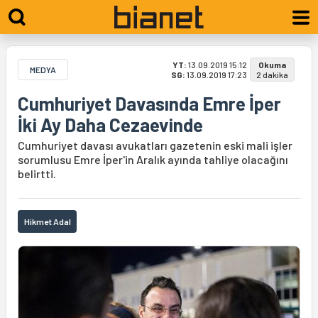
YT:
13.09.2019 15:12
Okuma
MEDYA
SG:
13.09.2019 17:23
2 dakika
Cumhuriyet Davasında Emre İper
İki Ay Daha Cezaevinde
Cumhuriyet davası avukatları gazetenin eski mali işler
sorumlusu Emre İper'in Aralık ayında tahliye olacağını
belirtti.
Hikmet Adal