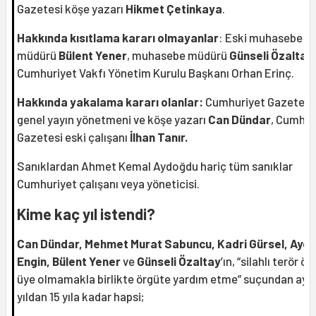
Gazetesi köşe yazarı
Hikmet Çetinkaya
.
Hakkında kısıtlama kararı olmayanlar
: Eski muhasebe
müdürü
Bülent Yener
, muhasebe müdürü
Günseli Özaltay
,
Cumhuriyet Vakfı Yönetim Kurulu Başkanı Orhan Erinç.
Hakkında yakalama kararı olanlar:
Cumhuriyet Gazetesi
genel yayın yönetmeni ve köşe yazarı
Can Dündar
, Cumhur
Gazetesi eski çalışanı
İlhan Tanır.
Sanıklardan Ahmet Kemal Aydoğdu hariç tüm sanıklar
Cumhuriyet çalışanı veya yöneticisi.
Kime kaç yıl istendi?
Can Dündar, Mehmet Murat Sabuncu, Kadri Gürsel, Aydı
Engin, Bülent Yener
ve
Günseli Özaltay
’ın, “silahlı terör ö
üye olmamakla birlikte örgüte yardım etme” suçundan ayrı a
yıldan 15 yıla kadar hapsi;