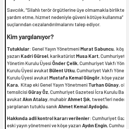
Savcılık, “Silahlı terör örgütlerine üye olmamakla birlikte 
yardım etme, hizmet nedeniyle güveni kötüye kullanma”
suçlarından cezalandırılmalarını talep ediyor.
Kim yargılanıyor?
Tutuklular
: Genel Yayın Yönetmeni
Murat Sabuncu
, köşe
yazarı
Kadri Gürsel
, karikatürist
Musa Kart
, Cumhuriyet V
Yönetim Kurulu Üyesi
Önder Çelik
, Cumhuriyet Vakfı Yöne
Kurulu Üyesi avukat
Bülent Utku
, Cumhuriyet Vakfı Yönet
Kurulu Üyesi avukat
Mustafa Kemal Güngör
, köşe yazarı
Kara
, Kitap eki Genel Yayın Yönetmeni
Turhan Günay
, oku
temsilcisi
Güray Öz
, Cumhuriyet Gazetesi İcra Kurulu Başk
avukat
Akın Atalay
, muhabir
Ahmet Şık
, tweet'leri nedeni
yargılanan tutuklu sanık
Ahmet Kemal Aydoğdu.
Hakkında adli kontrol kararı verilenler
: Cumhuriyet Gaze
eski yayın yönetmeni ve köşe yazarı
Aydın Engin
, Cumhuriy