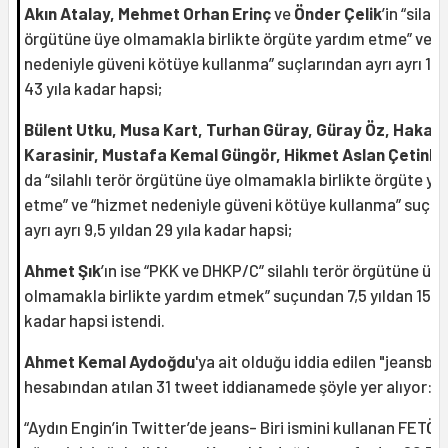
Akın Atalay, Mehmet Orhan Erinç
ve
Önder Çelik
’in “silahl
örgütüne üye olmamakla birlikte örgüte yardım etme” ve “
nedeniyle güveni kötüye kullanma” suçlarından ayrı ayrı 11,5
43 yıla kadar hapsi;
Bülent Utku, Musa Kart, Turhan Güray, Güray Öz, Hakan
Karasinir, Mustafa Kemal Güngör, Hikmet Aslan Çetink
da “silahlı terör örgütüne üye olmamakla birlikte örgüte ya
etme” ve “hizmet nedeniyle güveni kötüye kullanma” suçla
ayrı ayrı 9,5 yıldan 29 yıla kadar hapsi;
Ahmet Şık
’ın ise “PKK ve DHKP/C” silahlı terör örgütüne üye
olmamakla birlikte yardım etmek” suçundan 7,5 yıldan 15 yı
kadar hapsi istendi.
Ahmet Kemal Aydoğdu
'ya ait olduğu iddia edilen "jeansbiri
hesabından atılan 31 tweet iddianamede şöyle yer alıyor:
“Aydın Engin’in Twitter’de jeans- Biri ismini kullanan FETÖ