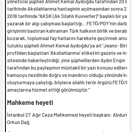
yöneticisi şüpheli Ahmet Kemal Aydoğdu tarafından 20 Ek
tarihinde Aksilahlanma hastaginin açılmasından sonra 23 E
2016 tarihinde “AKSK (Ak Silahlı Kuvvetler)” başlıklı bir yazı
yazarak bir algı çalışması başlattığı... FETÖ/PDY’nin darbe
girişimini bastıran kahraman Türk halkının birlik ve beraberl
bozarak, toplumsal fay hatlarını harekete geçirmek amacı
tutuklu şüpheli Ahmet Kemal Aydoğdu’ya ait ‘Jeans- Biri’ is
profilden başlatılan ‘Aksilahlanma’ etiketini gazete ve inte
sitesinde haberleştirdiği, yine şüphelilerden Aydın Engin
tarafından bu paylaşımın müstakil bir yazı konusu edilerek
kamuoyu nezdinde doğru ve inandırıcı olduğu yönünde kan
oluşturmaya çalıştığı, böylece silahlı terör örgütü FETÖ/PD
amaçlarına hizmet ettiği görülmüştür.”
Mahkeme heyeti
İstanbul 27. Ağır Ceza Mahkemesi heyeti başkanı: Abdurr
Orkun Dağ.