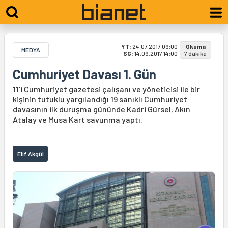
YT:
24.07.2017 09:00
Okuma
MEDYA
SG:
14.09.2017 14:00
7 dakika
Cumhuriyet Davası 1. Gün
11'i Cumhuriyet gazetesi çalışanı ve yöneticisi ile bir
kişinin tutuklu yargılandığı 19 sanıklı Cumhuriyet
davasının ilk duruşma gününde Kadri Gürsel, Akın
Atalay ve Musa Kart savunma yaptı.
Elif Akgül