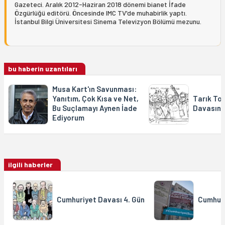
Gazeteci. Aralık 2012-Haziran 2018 dönemi bianet İfade
Özgürlüğü editörü. Öncesinde IMC TV'de muhabirlik yaptı.
İstanbul Bilgi Üniversitesi Sinema Televizyon Bölümü mezunu.
bu haberin uzantıları
Musa Kart'ın Savunması:
Yanıtım, Çok Kısa ve Net,
Tarık To
Bu Suçlamayı Aynen İade
Davasını 
Ediyorum
ilgili haberler
Cumhuriyet Davası 4. Gün
Cumhuri