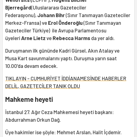
Bjerregård
(Uluslararası Gazeteciler
Federasyonu),
Johann Bihr
(Sınır Tanımayan Gazeteciler
Merkez-Fransa) ve
Erol Önderoğlu
(Sınır Tanımayan
Gazeteciler Türkiye)
ile Avrupa Parlamentosu
üyeleri
Arne Lietz
ve
Rebecca Harms
da yer aldı.
Duruşmanın ilk gününde Kadri Gürsel, Akın Atalay ve
Musa Kart savunmalarını yaptı. Duruşma yarın saat
10.00'da devam edecek.
TIKLAYIN - CUMHURİYET İDDİANAMESİNDE HABERLER
DELİL, GAZETECİLER TANIK OLDU
Mahkeme heyeti
İstanbul 27. Ağır Ceza Mahkemesi heyeti başkanı:
Abdurrahman Orkun Dağ.
Üye hakimler ise şöyle: Mehmet Arslan, Halit İçdemir.