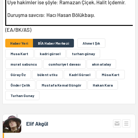
Üye hakimler ise şöyle: Ramazan Çiçek, Halit İçdemir.
Duruşma savcısı: Hacı Hasan Bölükbaşı.
(EA/BK/AS)
Haber Yeri
BİA Haber Merkezi
Ahmet Şık
Musa Kart
kadri gürsel
turhan günay
murat sabuncu
cumhuriyet davası
akın atalay
Güray Öz
bülent utku
Kadrî Gûrsel
Mûsa Kart
Önder Çelik
Mustafa Kemal Güngör
Hakan Kara
Turhan Gunay
Elif Akgül