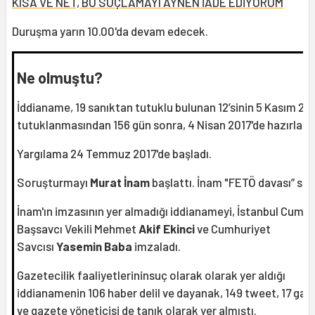
KISA VE NET, BU SUÇLAMAYI AYNEN İADE EDİYORUM
Duruşma yarın 10.00'da devam edecek.
Ne olmuştu?
İddianame, 19 sanıktan tutuklu bulunan 12’sinin 5 Kasım 20
tutuklanmasından 156 gün sonra, 4 Nisan 2017'de hazırland
Yargılama 24 Temmuz 2017'de başladı.
Soruşturmayı
Murat İnam
başlattı. İnam "FETÖ davası” sanı
İnam'ın imzasının yer almadığı iddianameyi, İstanbul Cumhu
Başsavcı Vekili Mehmet
Akif Ekinci
ve Cumhuriyet
Savcısı
Yasemin
Baba
imzaladı.
Gazetecilik faaliyetlerininsuç olarak olarak yer aldığı
iddianamenin 106 haber delil ve dayanak, 149 tweet, 17 gaz
ve gazete yöneticisi de tanık olarak yer almıştı.