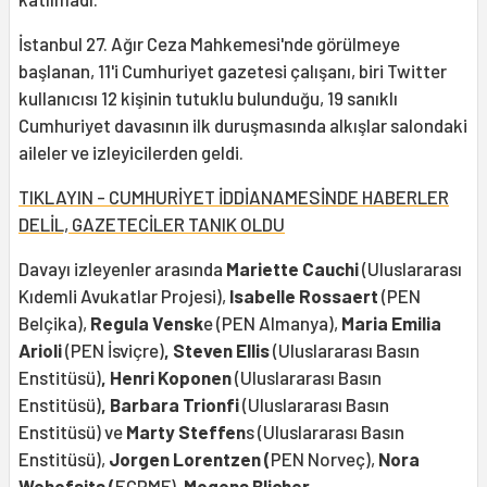
İstanbul 27. Ağır Ceza Mahkemesi'nde görülmeye
başlanan, 11'i Cumhuriyet gazetesi çalışanı, biri Twitter
kullanıcısı 12 kişinin tutuklu bulunduğu, 19 sanıklı
Cumhuriyet davasının ilk duruşmasında alkışlar salondaki
aileler ve izleyicilerden geldi.
TIKLAYIN - CUMHURİYET İDDİANAMESİNDE HABERLER
DELİL, GAZETECİLER TANIK OLDU
Davayı izleyenler arasında
Mariette Cauchi
(Uluslararası
Kıdemli Avukatlar Projesi),
Isabelle Rossaert
(PEN
Belçika),
Regula Vensk
e (PEN Almanya),
Maria Emilia
Arioli
(PEN İsviçre)
,
Steven Ellis
(Uluslararası Basın
Enstitüsü)
, Henri Koponen
(Uluslararası Basın
Enstitüsü)
, Barbara Trionfi
(Uluslararası Basın
Enstitüsü) ve
Marty Steffen
s (Uluslararası Basın
Enstitüsü),
Jorgen Lorentzen (
PEN Norveç),
Nora
Wehofsits (
ECPMF),
Mogens Blicher