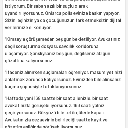
istiyorum. Bir sabah azılı bir suçlu olarak
uyandırılıyorsunuz. Onlarca polis evinize baskın yapıyor.
Sizin, eşinizin ya da çocuğunuzun fark etmeksizin dijital
verilerinize el konuyor.
“Kimseyle görüşemeden beş gün bekletiliyor. Avukatınız
değil soruşturma dosyası, savcılık koridoruna
ulaşamıyor. Şanslıysanız beş gün, değilseniz 30 gün
gözaltına kalıyorsunuz.
“İfadeniz alınırken suçlamaları öğreniyor, masumiyetinizi
anlatmak zorunda kalıyorsunuz. Evinizden bile alınsanız
kaçma şüphesiyle tutuklanıyorsunuz.
“Haftada yani 168 saatte bir saat ailenizle, bir saat
avukatınızla görüşebiliyorsunuz. 166 saati yalnız
geçiriyorsunuz. Gökyüzü bile tel örgülerle kapalı.
Avukatınızla cezaevinin belirlediği saatte kayıt ve
gözetim eşliğinde görüşebiliyorsunuz.