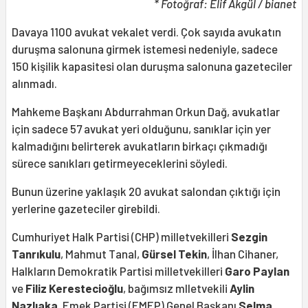
* Fotoğraf: Elif Akgül / bianet
Davaya 1100 avukat vekalet verdi. Çok sayıda avukatın
duruşma salonuna girmek istemesi nedeniyle, sadece
150 kişilik kapasitesi olan duruşma salonuna gazeteciler
alınmadı.
Mahkeme Başkanı Abdurrahman Orkun Dağ, avukatlar
için sadece 57 avukat yeri olduğunu, sanıklar için yer
kalmadığını belirterek avukatların birkaçı çıkmadığı
sürece sanıkları getirmeyeceklerini söyledi.
Bunun üzerine yaklaşık 20 avukat salondan çıktığı için
yerlerine gazeteciler girebildi.
Cumhuriyet Halk Partisi (CHP) milletvekilleri
Sezgin
Tanrıkulu
, Mahmut Tanal,
Gürsel Tekin
, İlhan Cihaner,
Halkların Demokratik Partisi milletvekilleri
Garo Paylan
ve
Filiz Kerestecioğlu
, bağımsız mlletvekili
Aylin
Nazlıaka
, Emek Partisi (EMEP) Genel Başkanı
Selma