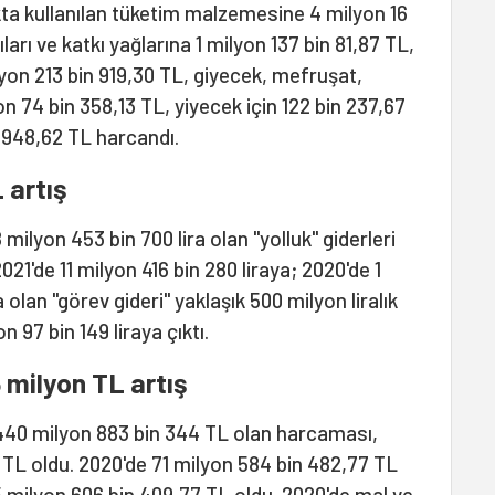
ta kullanılan tüketim malzemesine 4 milyon 16
ıları ve katkı yağlarına 1 milyon 137 bin 81,87 TL,
on 213 bin 919,30 TL, giyecek, mefruşat,
 74 bin 358,13 TL, yiyecek için 122 bin 237,67
n 948,62 TL harcandı.
 artış
milyon 453 bin 700 lira olan "yolluk" giderleri
 2021'de 11 milyon 416 bin 280 liraya; 2020'de 1
 olan "görev gideri" yaklaşık 500 milyon liralık
n 97 bin 149 liraya çıktı.
6 milyon TL artış
e 440 milyon 883 bin 344 TL olan harcaması,
 TL oldu. 2020'de 71 milyon 584 bin 482,77 TL
5 milyon 606 bin 409,77 TL oldu. 2020'de mal ve