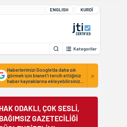
ENGLISH
KURDÎ
Kategoriler
Haberlerimizi Google'da daha sık
×
görmek için bianet'i tercih ettiğiniz
haber kaynaklarına ekleyebilirsiniz...
HAK ODAKLI, ÇOK SESLİ,
BAĞIMSIZ GAZETECİLİĞİ