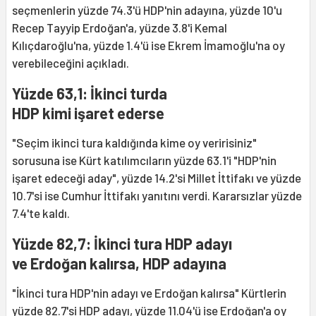
seçmenlerin yüzde 74.3'ü HDP'nin adayına, yüzde 10'u
Recep Tayyip Erdoğan'a, yüzde 3.8'i Kemal
Kılıçdaroğlu'na, yüzde 1.4'ü ise Ekrem İmamoğlu'na oy
verebileceğini açıkladı.
Yüzde 63,1: İkinci turda
HDP kimi işaret ederse
"Seçim ikinci tura kaldığında kime oy veririsiniz"
sorusuna ise Kürt katılımcıların yüzde 63.1'i "HDP'nin
işaret edeceği aday", yüzde 14.2'si Millet İttifakı ve yüzde
10.7'si ise Cumhur İttifakı yanıtını verdi. Kararsızlar yüzde
7.4'te kaldı.
Yüzde 82,7: İkinci tura HDP adayı
ve Erdoğan kalırsa, HDP adayına
"İkinci tura HDP'nin adayı ve Erdoğan kalırsa" Kürtlerin
yüzde 82.7'si HDP adayı, yüzde 11.04'ü ise Erdoğan'a oy