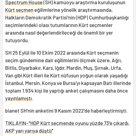
Spectrum House
(SH) kamuoyu araştırma kuruluşunun
Kürt seçmen
eğilimlerine yönelik araştırmasında,
Halkların Demokratik Partisi'nin (HDP) Cumhurbaşkanlığı
seçimlerindeki olası tutumlarının Kürt seçmenler
arasında nasıl değerlendirileceği de önemli bir yer
tutuyordu.
SH 25 Eylül ile 10 Ekim 2022 arasında Kürt seçmenin
seçim gündemine dair eğilimlerini ölçmek üzere, Ağrı,
Bitlis, Diyarbakır, Kars, Iğdır, Mardin, Muş, Şırnak, Urfa,
Van gibi Kürt illeri ile Kürt nüfusun yoğun olarak yaşadığı
İstanbul, Mersin, Konya ve Bursa'yı kapsayan Batı illerinde
toplam 1.934 kişi ile yaptığı anket çalışmasını daha önce
yayınlamıştı
.
bianet SH'nin anketini 9 Kasım 2022'de haberleştirmişti.
TIKLAYIN-"HDP Kürt seçmende oyunu yüzde 73'e çıkardı,
AKP yarı yarıya düştü"