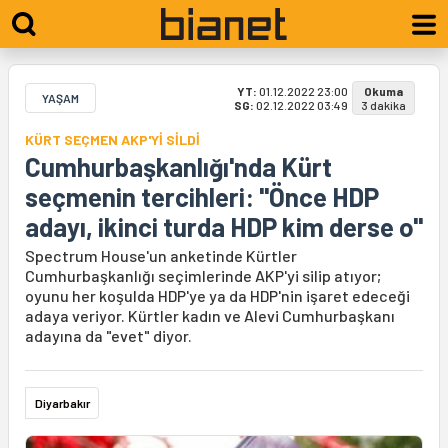
YT:
01.12.2022 23:00
Okuma
YAŞAM
SG:
02.12.2022 03:49
3 dakika
KÜRT SEÇMEN AKP'Yİ SİLDİ
Cumhurbaşkanlığı'nda Kürt
seçmenin tercihleri: "Önce HDP
adayı, ikinci turda HDP kim derse o"
Spectrum House'un anketinde Kürtler
Cumhurbaşkanlığı seçimlerinde AKP'yi silip atıyor;
oyunu her koşulda HDP'ye ya da HDP'nin işaret edeceği
adaya veriyor. Kürtler kadın ve Alevi Cumhurbaşkanı
adayına da "evet" diyor.
Diyarbakır