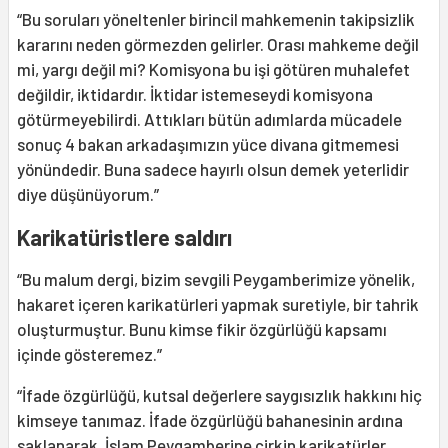
“Bu soruları yöneltenler birincil mahkemenin takipsizlik
kararını neden görmezden gelirler. Orası mahkeme değil
mi, yargı değil mi? Komisyona bu işi götüren muhalefet
değildir, iktidardır. İktidar istemeseydi komisyona
götürmeyebilirdi. Attıkları bütün adımlarda mücadele
sonuç 4 bakan arkadaşımızın yüce divana gitmemesi
yönündedir. Buna sadece hayırlı olsun demek yeterlidir
diye düşünüyorum.”
Karikatüristlere saldırı
“Bu malum dergi, bizim sevgili Peygamberimize yönelik,
hakaret içeren karikatürleri yapmak suretiyle, bir tahrik
oluşturmuştur. Bunu kimse fikir özgürlüğü kapsamı
içinde gösteremez.”
“İfade özgürlüğü, kutsal değerlere saygısızlık hakkını hiç
kimseye tanımaz. İfade özgürlüğü bahanesinin ardına
saklanarak, İslam Peygamberine çirkin karikatürler