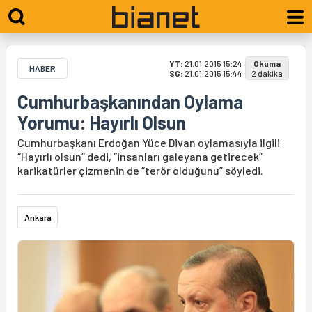
YT:
21.01.2015 15:24
Okuma
HABER
SG:
21.01.2015 15:44
2 dakika
Cumhurbaşkanından Oylama
Yorumu: Hayırlı Olsun
Cumhurbaşkanı Erdoğan Yüce Divan oylamasıyla ilgili
“Hayırlı olsun” dedi, “insanları galeyana getirecek”
karikatürler çizmenin de “terör olduğunu” söyledi.
Ankara