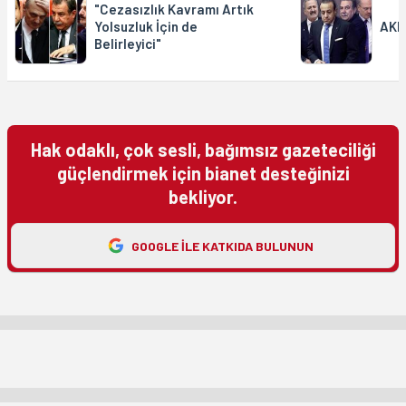
"Cezasızlık Kavramı Artık
Yolsuzluk İçin de
AKP’
Belirleyici"
Hak odaklı, çok sesli, bağımsız gazeteciliği
güçlendirmek için bianet desteğinizi
bekliyor.
GOOGLE ILE KATKIDA BULUNUN