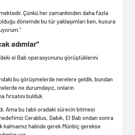
üzmektedir. Çünkü her zamankinden daha fazla
n olduğu dönemde bu tür yaklaşımları ben, kusura
muyorum.”
cak adımlar”
e’deki el Bab operasyonunu görüştüklerini
ındaki bu görüşmelerde nerelere geldik, bundan
melerde ne durumdayız, onların
a fırsatını bulduk.
. Ama bu tabii oradaki sürecin bitmesi
 hedefimiz Cerablus, Dabık, El Bab ondan sonra
bık kalmamız halinde gerek Münbiç gerekse
adımlar var.