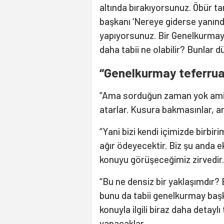
altında bırakıyorsunuz. Öbür t
başkanı ‘Nereye giderse yanında 
yapıyorsunuz. Bir Genelkurmay 
daha tabii ne olabilir? Bunlar 
“Genelkurmay teferrua
“Ama sorduğun zaman yok amir
atarlar. Kusura bakmasınlar, art
“Yani bizi kendi içimizde birbi
ağır ödeyecektir. Biz şu anda e
konuyu görüşeceğimiz zirvedir.
“Bu ne densiz bir yaklaşımdır? 
bunu da tabii genelkurmay başk
konuyla ilgili biraz daha detaylı
yapacaklar.