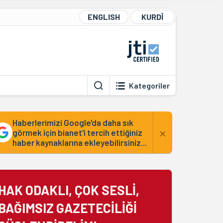
ENGLISH
KURDÎ
Kategoriler
Haberlerimizi Google'da daha sık
×
görmek için bianet'i tercih ettiğiniz
haber kaynaklarına ekleyebilirsiniz...
HAK ODAKLI, ÇOK SESLİ,
BAĞIMSIZ GAZETECİLİĞİ