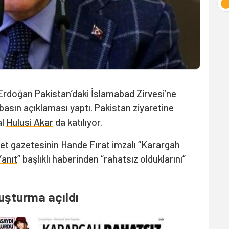
Erdoğan
Pakistan’daki İslamabad Zirvesi’ne
sın açıklaması yaptı. Pakistan ziyaretine
al
Hulusi Akar
da katılıyor.
t gazetesinin Hande Fırat imzalı “
Karargah
Yanıt
” başlıklı haberinden “rahatsız olduklarını”
uşturma açıldı