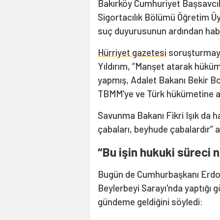
Bakırköy Cumhuriyet Başsavcılı
Sigortacılık Bölümü Öğretim Ü
suç duyurusunun ardından haber
Hürriyet gazetesi
soruşturmayl
Yıldırım, “Manşet atarak hükü
yapmış, Adalet Bakanı Bekir Bo
TBMM'ye ve Türk hükümetine a
Savunma Bakanı Fikri Işık da hab
çabaları, beyhude çabalardır” a
“Bu işin hukuki süreci
Bugün de Cumhurbaşkanı Erdoğ
Beylerbeyi Sarayı'nda yaptığı 
gündeme geldiğini söyledi: