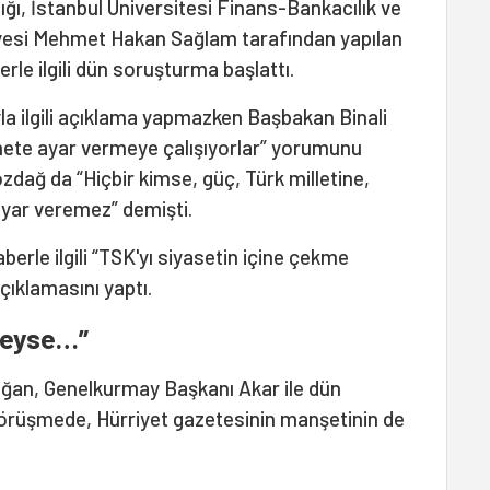
ğı, İstanbul Üniversitesi Finans-Bankacılık ve
yesi Mehmet Hakan Sağlam tarafından yapılan
le ilgili dün soruşturma başlattı.
a ilgili açıklama yapmazken Başbakan Binali
mete ayar vermeye çalışıyorlar” yorumunu
zdağ da “Hiçbir kimse, güç, Türk milletine,
yar veremez” demişti.
erle ilgili “TSK'yı siyasetin içine çekme
çıklamasını yaptı.
 neyse…”
an, Genelkurmay Başkanı Akar ile dün
görüşmede, Hürriyet gazetesinin manşetinin de