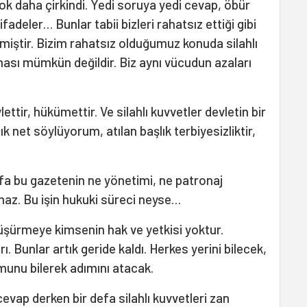
çok daha çirkindi. Yedi soruya yedi cevap, öbür
ifadeler… Bunlar tabii bizleri rahatsız ettiği gibi
miştir. Bizim rahatsız olduğumuz konuda silahlı
ası mümkün değildir. Biz aynı vücudun azaları
lettir, hükümettir. Ve silahlı kuvvetler devletin bir
 net söylüyorum, atılan başlık terbiyesizliktir,
efa bu gazetenin ne yönetimi, ne patronaj
maz. Bu işin hukuki süreci neyse…
 düşürmeye kimsenin hak ve yetkisi yoktur.
rı. Bunlar artık geride kaldı. Herkes yerini bilecek,
unu bilerek adımını atacak.
cevap derken bir defa silahlı kuvvetleri zan