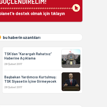
GÜÇLENDİRELİM!
bianet'e destek olmak için tıklayın
bu haberin uzantıları
TSK’dan “Karargah Rahatsız”
Haberine Açıklama
28 Şubat 2017
Başbakan Yardımcısı Kurtulmuş:
TSK Siyasetin İçine Girmeyecek
28 Şubat 2017