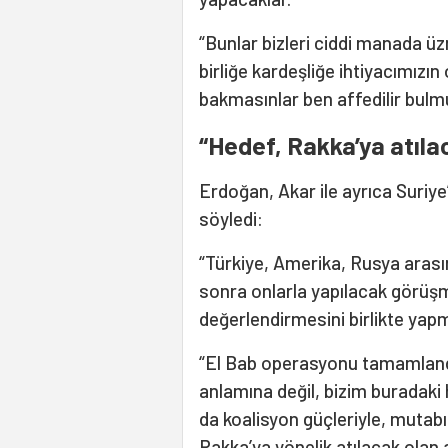
“Bunlar bizleri ciddi manada 
birliğe kardeşliğe ihtiyacımızı
bakmasınlar ben affedilir bul
“Hedef, Rakka’ya atıla
Erdoğan, Akar ile ayrıca Suriy
söyledi:
“Türkiye, Amerika, Rusya aras
sonra onlarla yapılacak görüş
değerlendirmesini birlikte yapm
“El Bab operasyonu tamamlandı
anlamına değil, bizim buradaki
da koalisyon güçleriyle, muta
Rakka’ya yönelik atılacak olan 