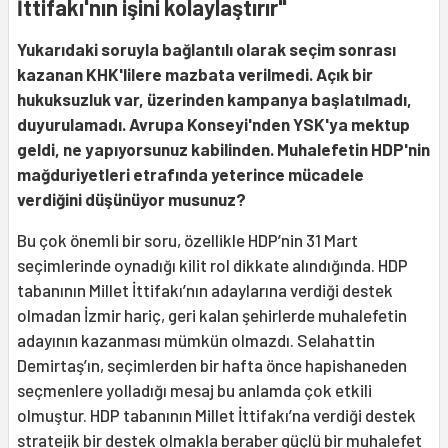
İttifakı'nın işini kolaylaştırır"
Yukarıdaki soruyla bağlantılı olarak seçim sonrası
kazanan KHK'lilere mazbata verilmedi. Açık bir
hukuksuzluk var, üzerinden kampanya başlatılmadı,
duyurulamadı. Avrupa Konseyi'nden YSK'ya mektup
geldi, ne yapıyorsunuz kabilinden. Muhalefetin HDP'nin
mağduriyetleri etrafında yeterince mücadele
verdiğini düşünüyor musunuz?
Bu çok önemli bir soru, özellikle HDP’nin 31 Mart
seçimlerinde oynadığı kilit rol dikkate alındığında. HDP
tabanının Millet İttifakı’nın adaylarına verdiği destek
olmadan İzmir hariç, geri kalan şehirlerde muhalefetin
adayının kazanması mümkün olmazdı. Selahattin
Demirtaş’ın, seçimlerden bir hafta önce hapishaneden
seçmenlere yolladığı mesaj bu anlamda çok etkili
olmuştur. HDP tabanının Millet İttifakı’na verdiği destek
stratejik bir destek olmakla beraber güçlü bir muhalefet