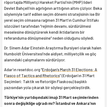
röportajda Milliyetçi Hareket Partisi’nin (MHP) lideri
Devlet Bahçeli’nin ağırlığının arttığının altını çiziyor. Beka
söylemiyle tarif edilen seçim dönemi stratejisinin ise Bir
yerel seçim olmasına rağmen 31 Mart’ın Cumhur İttifakı
sözcüleri tarafından “rejimin devamı, sürdürülmesi
meselesine dönüştürerek kendi iktidarlarını bir
referanduma dönüşmesine” neden olduğunu söyledi.
Dr. Sinem Adar Einstein Araştırma Bursiyeri olarak halen
Humboldt Üniversitesi’nde aidiyet, milliyetçilik ve göç
alanındaki çalışmalarını sürdürüyor.
Adar’ın resetdoc.org “
Erdoğan’s March 31 Elections: A
Fiasco of Tactics and Rhetorics
” (Erdoğan’ın 31 Mart
Seçimleri: Taktik ve Retoriğin Fiaskosu) başlıklı
yazısından yola çıkarak bir söyleşi gerçekleştirdik.
Türkiye'nin yurtdışındaki imajı 31 Mart seçimlerinden
sonra değişikliğe uğradı mı? İstanbul ve Ankara'nın