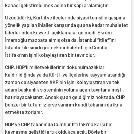
kanadı geliştirebilmek adına bir kapı aralamıştır.
Üzücüdür ki, Kürt il ve ilçelerinde siyasi temsilin gaspına
yönelik yapılan ihlaller karşısında şu ana kadar muhalefet
liderlerinden kuvvetli açıklamalar gelmedi. Ekrem
İmamoğlu mazbata almış olsa da, İstanbul “itilaf”ını
İstanbul ile sınırlı görmek muhalefet için Cumhur
İttifakı’nın işini kolaylaştıran bir tavır olur.
CHP, HDP’li milletvekillerinin dokunulmazlıkları
kaldırıldığında ya da Kürt il ve ilçelerine kayyum atandığı
zaman da siyaseten AKP’nin işini kolaylaştıran ve tek
adam başkanlık sisteminin yolunu açan tavırlar almıştı,
hatırlayacaksınız. Ancak şu an geldiğimiz noktada, CHP
benzer bir tutum izlerse sanırım kendi tabanını da ikna
etmekte zorlanır.
HDP ve CHP tabanında Cumhur İttifakı’na karşı bir
kaynaşma geliştiği artık oldukça açık. Böyle bir