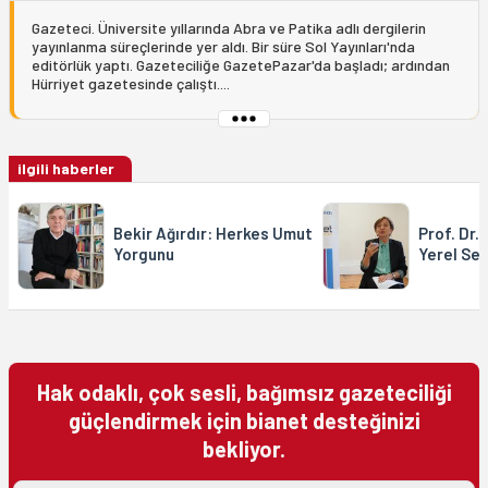
Gazeteci. Üniversite yıllarında Abra ve Patika adlı dergilerin
yayınlanma süreçlerinde yer aldı. Bir süre Sol Yayınları'nda
editörlük yaptı. Gazeteciliğe GazetePazar'da başladı; ardından
Hürriyet gazetesinde çalıştı....
ilgili haberler
Bekir Ağırdır: Herkes Umut
Prof. Dr.
Yorgunu
Yerel Se
Hak odaklı, çok sesli, bağımsız gazeteciliği
güçlendirmek için bianet desteğinizi
bekliyor.