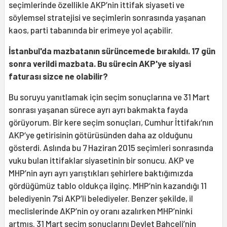
seçimlerinde özellikle AKP’nin ittifak siyaseti ve
söylemsel stratejisi ve seçimlerin sonrasında yaşanan
kaos, parti tabanında bir erimeye yol açabilir.
İstanbul'da mazbatanın sürüncemede bırakıldı. 17 gün
sonra verildi mazbata. Bu sürecin AKP'ye siyasi
faturası sizce ne olabilir?
Bu soruyu yanıtlamak için seçim sonuçlarına ve 31 Mart
sonrası yaşanan sürece ayrı ayrı bakmakta fayda
görüyorum. Bir kere seçim sonuçları, Cumhur İttifakı‘nın
AKP‘ye getirisinin götürüsünden daha az olduğunu
gösterdi. Aslında bu 7 Haziran 2015 seçimleri sonrasında
vuku bulan ittifaklar siyasetinin bir sonucu. AKP ve
MHP’nin ayrı ayrı yarıştıkları şehirlere baktığımızda
gördüğümüz tablo oldukça ilginç. MHP‘nin kazandığı 11
belediyenin 7’si AKP’li belediyeler. Benzer şekilde, il
meclislerinde AKP’nin oy oranı azalırken MHP’ninki
artmış. 31 Mart seçim sonuçlarını Devlet Bahçeli’nin