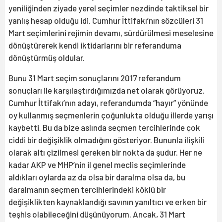
yeniliğinden ziyade yerel seçimler nezdinde taktiksel bir
yanlış hesap olduğu idi. Cumhur İttifakı’nın sözcüleri 31
Mart seçimlerini rejimin devamı, sürdürülmesi meselesine
dönüştürerek kendi iktidarlarını bir referanduma
dönüştürmüş oldular.
Bunu 31 Mart seçim sonuçlarını 2017 referandum
sonuçları ile karşılaştırdığımızda net olarak görüyoruz.
Cumhur İttifakı’nın adayı, referandumda “hayır” yönünde
oy kullanmış seçmenlerin çoğunlukta olduğu illerde yarışı
kaybetti. Bu da bize aslında seçmen tercihlerinde çok
ciddi bir değişiklik olmadığını gösteriyor. Bununla ilişkili
olarak altı çizilmesi gereken bir nokta da şudur. Her ne
kadar AKP ve MHP’nin il genel meclis seçimlerinde
aldıkları oylarda az da olsa bir daralma olsa da, bu
daralmanın seçmen tercihlerindeki köklü bir
değişiklikten kaynaklandığı savının yanıltıcı ve erken bir
teşhis olabileceğini düşünüyorum. Ancak, 31 Mart