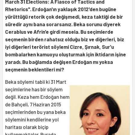
March 31 Elections: A Fiasco of Tactics and
Rhetorics". Erdoğan'ın yaklaşık 2012'den bugüne
yürüttüğü retorik çok değişmedi, keza taktiği de bir
süredir aynı bana sorarsanız. Beka sorunu diyerek
Cerablus ve Afrin'e girdi mesela. Bu seçimlerde
seçmenin birden rahatsız olduğu biz ve diğerleri, biz
iyi diğerleri terörist söylemi Cizre, Şırnak, Sur'u
bombalarken kamuoyu oluşturmak için iktidarın işine
yaradı. Bu bağlamda değişen Erdoğan mı yoksa
seçmenin beklentileri mi?
Beka söylemi tabii ki 31 Mart
seçimlerine has bir söylem
değil. Keza hem Erdoğan hem
de Bahçeli, 7 Haziran 2015
seçimlerinden bu yana beka
söylemini kendilerine yol
haritası olarak biçip
kullanmaktalar. Burada