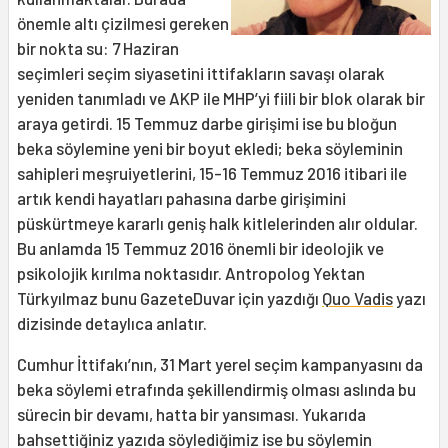
önemle altı çizilmesi gereken
bir nokta su: 7 Haziran
seçimleri seçim siyasetini ittifakların savaşı olarak
yeniden tanımladı ve AKP ile MHP’yi fiili bir blok olarak bir
araya getirdi. 15 Temmuz darbe girişimi ise bu bloğun
beka söylemine yeni bir boyut ekledi; beka söyleminin
sahipleri meşruiyetlerini, 15-16 Temmuz 2016 itibari ile
artık kendi hayatları pahasına darbe girişimini
püskürtmeye kararlı geniş halk kitlelerinden alır oldular.
Bu anlamda 15 Temmuz 2016 önemli bir ideolojik ve
psikolojik kırılma noktasıdır. Antropolog Yektan
Türkyılmaz bunu GazeteDuvar için yazdığı
Quo Vadis
yazı
dizisinde detaylıca anlatır.
Cumhur İttifakı’nın, 31 Mart yerel seçim kampanyasını da
beka söylemi etrafında şekillendirmiş olması aslında bu
sürecin bir devamı, hatta bir yansıması. Yukarıda
bahsettiğiniz yazıda söylediğimiz ise bu söylemin