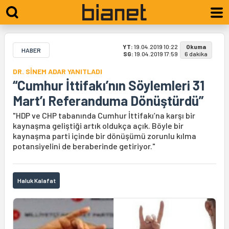
YT:
19.04.2019 10:22
Okuma
HABER
SG:
19.04.2019 17:59
6 dakika
DR. SİNEM ADAR YANITLADI
“Cumhur İttifakı’nın Söylemleri 31
Mart’ı Referanduma Dönüştürdü”
"HDP ve CHP tabanında Cumhur İttifakı’na karşı bir
kaynaşma geliştiği artık oldukça açık. Böyle bir
kaynaşma parti içinde bir dönüşümü zorunlu kılma
potansiyelini de beraberinde getiriyor."
Haluk Kalafat