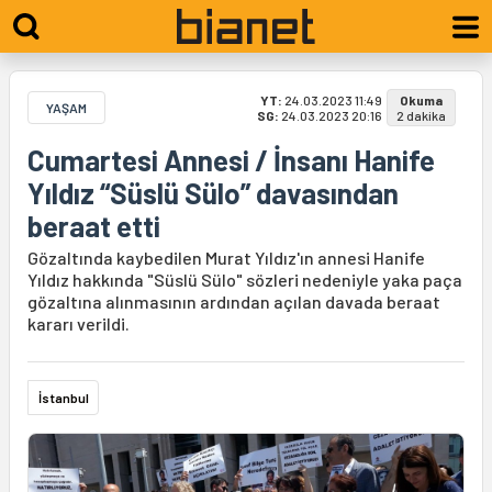
YT:
24.03.2023 11:49
Okuma
YAŞAM
SG:
24.03.2023 20:16
2 dakika
Cumartesi Annesi / İnsanı Hanife
Yıldız “Süslü Sülo” davasından
beraat etti
Gözaltında kaybedilen Murat Yıldız'ın annesi Hanife
Yıldız hakkında "Süslü Sülo" sözleri nedeniyle yaka paça
gözaltına alınmasının ardından açılan davada beraat
kararı verildi.
İstanbul