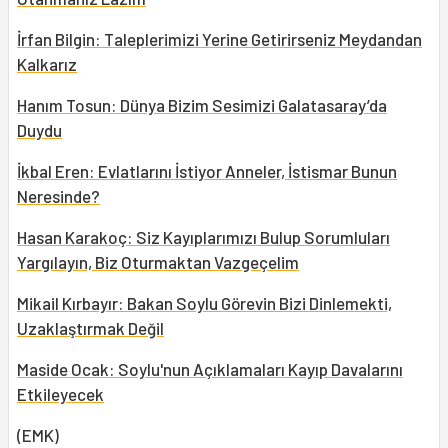
İrfan Bilgin: Taleplerimizi Yerine Getirirseniz Meydandan
Kalkarız
Hanım Tosun: Dünya Bizim Sesimizi Galatasaray’da
Duydu
İkbal Eren: Evlatlarını İstiyor Anneler, İstismar Bunun
Neresinde?
Hasan Karakoç: Siz Kayıplarımızı Bulup Sorumluları
Yargılayın, Biz Oturmaktan Vazgeçelim
Mikail Kırbayır: Bakan Soylu Görevin Bizi Dinlemekti,
Uzaklaştırmak Değil
Maside Ocak: Soylu'nun Açıklamaları Kayıp Davalarını
Etkileyecek
(EMK)