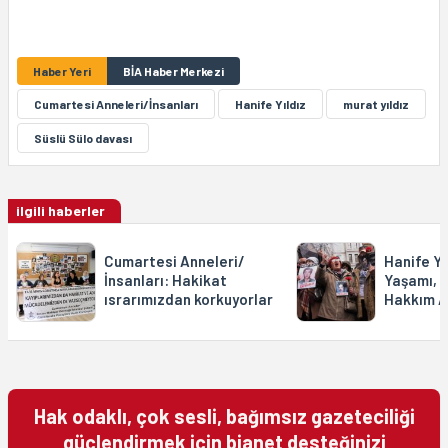
Haber Yeri
BİA Haber Merkezi
Cumartesi Anneleri/İnsanları
Hanife Yıldız
murat yıldız
Süslü Sülo davası
ilgili haberler
Cumartesi Anneleri/
Hanife Yı
İnsanları: Hakikat
Yaşamı, 
ısrarımızdan korkuyorlar
Hakkım A
Hak odaklı, çok sesli, bağımsız gazeteciliği
güçlendirmek için bianet desteğinizi