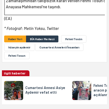
Zamanaşımından takipsizlik kararı verilen Fehmi Tosun do
Anayasa Mahkemesi’ne taşındı.
(EA)
* Fotoğraf: Metin Yoksu, Twitter
Haber Yeri
BİA Haber Merkezi
Fehmî Tosûn
hüseyin aydemir
Cumartesi Anneleri/İnsanları
Fehmi Tosun
ilgili haberler
Fehmi To
Cumartesi Annesi Asiye
aracın pl
Aydemir vefat etti
açıklanm