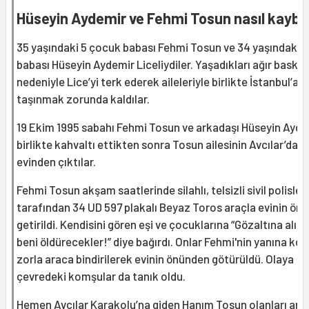
Hüseyin Aydemir ve Fehmi Tosun nasıl kaybe
35 yaşındaki 5 çocuk babası Fehmi Tosun ve 34 yaşındaki 
babası Hüseyin Aydemir Liceliydiler. Yaşadıkları ağır baskıl
nedeniyle Lice’yi terk ederek aileleriyle birlikte İstanbul’a
taşınmak zorunda kaldılar.
19 Ekim 1995 sabahı Fehmi Tosun ve arkadaşı Hüseyin Ayde
birlikte kahvaltı ettikten sonra Tosun ailesinin Avcılar’daki
evinden çıktılar.
Fehmi Tosun akşam saatlerinde silahlı, telsizli sivil polisler
tarafından 34 UD 597 plakalı Beyaz Toros araçla evinin ön
getirildi. Kendisini gören eşi ve çocuklarına “Gözaltına alın
beni öldürecekler!” diye bağırdı. Onlar Fehmi'nin yanına ko
zorla araca bindirilerek evinin önünden götürüldü. Olaya
çevredeki komşular da tanık oldu.
Hemen Avcılar Karakolu’na giden Hanım Tosun olanları anla