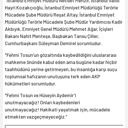
"İstanbul Emniyet Müdürü Necdet Menzir, İstanbul Valisi
Hayri Kozakçıoğlu, İstanbul Emniyet Müdürlüğü Terörle
Mücadele Şube Müdürü Reşat Altay, İstanbul Emniyet
Müdürlüğü Terörle Mücadele Şube Müdür Yardımcısı Kadir
Akbıyık, Emniyet Genel Müdürü Mehmet Ağar, İçişleri
Bakanı Nahit Menteşe, Başbakan Tansu Çiller,
Cumhurbaşkanı Süleyman Demirel sorumludur.
"Fehmi Tosun’un gözaltında kaybedildiğini uluslararası
mahkeme önünde kabul eden ama bugüne kadar hiçbir
taahhüdünü yerine getirmeyen, bu insanlığa karşı suçu
toplumsal hafızanın unutuşuna terk eden AKP
hükümetleri sorumludur.
"Fehmi Tosun ve Hüseyin Aydemir’i
unutmayacağız! Onları kaybedenleri
unutmayacağız! Hakikati yaşatmak için, mücadele
etmekten vazgeçmeyeceğiz.”