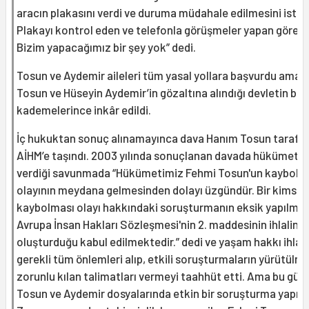
aracın plakasını verdi ve duruma müdahale edilmesini isted
Plakayı kontrol eden ve telefonla görüşmeler yapan görevlil
Bizim yapacağımız bir şey yok” dedi.
Tosun ve Aydemir aileleri tüm yasal yollara başvurdu ama 
Tosun ve Hüseyin Aydemir’in gözaltına alındığı devletin bü
kademelerince inkâr edildi.
İç hukuktan sonuç alınamayınca dava Hanım Tosun tarafı
AİHM’e taşındı. 2003 yılında sonuçlanan davada hükümet A
verdiği savunmada “Hükümetimiz Fehmi Tosun'un kaybolm
olayının meydana gelmesinden dolayı üzgündür. Bir kimsen
kaybolması olayı hakkındaki soruşturmanın eksik yapılmas
Avrupa İnsan Hakları Sözleşmesi'nin 2. maddesinin ihlalini
oluşturduğu kabul edilmektedir.” dedi ve yaşam hakkı ihlall
gerekli tüm önlemleri alıp, etkili soruşturmaların yürütülme
zorunlu kılan talimatları vermeyi taahhüt etti. Ama bu gün
Tosun ve Aydemir dosyalarında etkin bir soruşturma yapılm