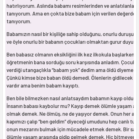
hatırlıyorum. Aslında babamı resimlerinden ve anlatılanlar
tanıyorum. Ama en çokta bize babam için verilen değerden
tanıyorum.
Babamızın nasıl bir kişiliğe sahip olduğunu, onurlu duruşunu 
ve öyle onurlu bir babanın çocukları olmaktan gurur duyuyo
Ben babasız olmanın eksikliğini ilk kez ilkokula başlarken
öğretmenin bana sorduğu soru karşısında anladım. Çocuk
verdiği utangaçlıkla “babam yok” dedim ama öldü diyemedi
Çünkü kimse bize baban öldü demedi. Ölenlerin gidilecek m
vardır ama benim babam kayıptı.
Ben bile bilmezken nasıl anlatsaydım babamın kayıp olduğu
İnsanın babası kaybolur mu? Kayıp demek ölümle yaşam ar
olmak demek. Ne ölmüş, ne de yaşıyor demek. Onun her an
kapımızı çalıp “ben geldim” diyeceği umudunu hep canlı tut
onun mezarını bulmak için mücadele etmek demek. Bir sark
ölümle yaşam arasında gidip gelmek demek. Hiç bitmeyen b