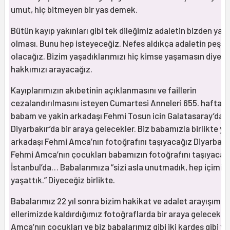
umut, hiç bitmeyen bir yas demek.
Bütün kayıp yakınları gibi tek dileğimiz adaletin bizden yan
olması. Bunu hep isteyeceğiz. Nefes aldıkça adaletin peşin
olacağız. Bizim yaşadıklarımızı hiç kimse yaşamasın diye
hakkımızı arayacağız.
Kayıplarımızın akıbetinin açıklanmasını ve faillerin
cezalandırılmasını isteyen Cumartesi Anneleri 655. haftas
babam ve yakin arkadaşı Fehmi Tosun icin Galatasaray’da v
Diyarbakır’da bir araya gelecekler. Biz babamızla birlikte ya
arkadaşı Fehmi Amca’nın fotoğrafını taşıyacağız Diyarbakır
Fehmi Amca’nın çocukları babamızın fotoğrafını taşıyacak
İstanbul’da… Babalarımıza “sizi asla unutmadık, hep içimiz
yaşattık.” Diyeceğiz birlikte.
Babalarımız 22 yıl sonra bizim hakikat ve adalet arayışımız
ellerimizde kaldırdığımız fotoğraflarda bir araya gelecekle
Amca’nın çocukları ve biz babalarımız gibi iki kardeş gibi yo