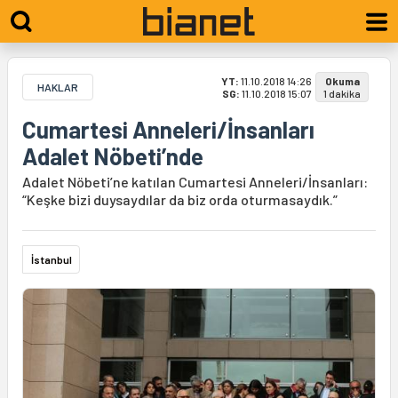
YT:
11.10.2018 14:26
Okuma
HAKLAR
SG:
11.10.2018 15:07
1 dakika
Cumartesi Anneleri/İnsanları
Adalet Nöbeti’nde
Adalet Nöbeti’ne katılan Cumartesi Anneleri/İnsanları:
“Keşke bizi duysaydılar da biz orda oturmasaydık.”
İstanbul