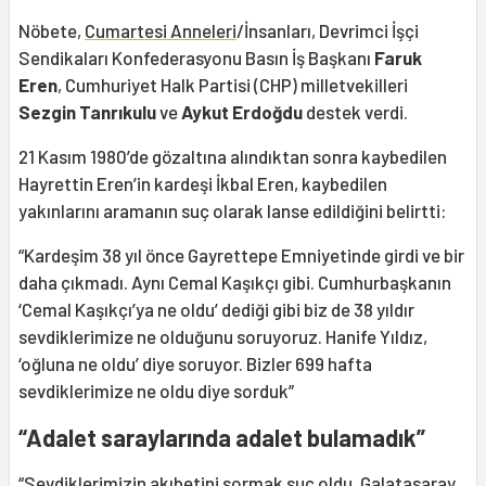
Nöbete,
Cumartesi Anneleri
/İnsanları, Devrimci İşçi
Sendikaları Konfederasyonu Basın İş Başkanı
Faruk
Eren
, Cumhuriyet Halk Partisi (CHP) milletvekilleri
Sezgin Tanrıkulu
ve
Aykut Erdoğdu
destek verdi.
21 Kasım 1980’de gözaltına alındıktan sonra kaybedilen
Hayrettin Eren’in kardeşi İkbal Eren, kaybedilen
yakınlarını aramanın suç olarak lanse edildiğini belirtti:
“Kardeşim 38 yıl önce Gayrettepe Emniyetinde girdi ve bir
daha çıkmadı. Aynı Cemal Kaşıkçı gibi. Cumhurbaşkanın
‘Cemal Kaşıkçı’ya ne oldu’ dediği gibi biz de 38 yıldır
sevdiklerimize ne olduğunu soruyoruz. Hanife Yıldız,
‘oğluna ne oldu’ diye soruyor. Bizler 699 hafta
sevdiklerimize ne oldu diye sorduk”
“Adalet saraylarında adalet bulamadık”
“Sevdiklerimizin akıbetini sormak suç oldu. Galatasaray