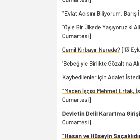
"Evlat Acısını Biliyorum, Barış 
"Öyle Bir Ülkede Yaşıyoruz ki Ai
Cumartesi]
Cemil Kırbayır Nerede?
[13 Eyl
'Bebeğiyle Birlikte Gözaltına Alın
Kaybedilenler için Adalet İstedi
"Maden İşçisi Mehmet Ertak, İ
Cumartesi]
Devletin Delil Karartma Giri
Cumartesi]
"Hasan ve Hüseyin Saçaklıdır,