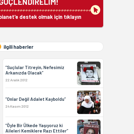
GÜÇLENDİRELİM!
bianet'e destek olmak için tıklayın
ilgili haberler
“Suçlular Titreyin, Nefesimiz
Arkanızda Olacak”
22 Aralık 2012
“Onlar Değil Adalet Kayboldu”
24 Kasım 2012
“Öyle Bir Ülkede Yaşıyoruz ki
Aileleri Kemiklere Razı Ettiler”