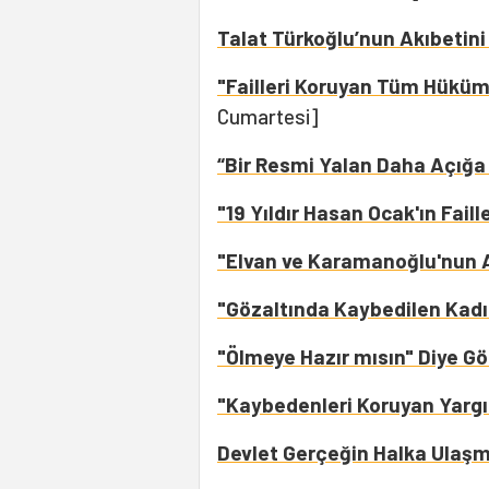
Talat Türkoğlu’nun Akıbetini
"Failleri Koruyan Tüm Hüküm
Cumartesi]
“Bir Resmi Yalan Daha Açığa 
"19 Yıldır Hasan Ocak'ın Faill
"Elvan ve Karamanoğlu'nun 
"Gözaltında Kaybedilen Kadı
"Ölmeye Hazır mısın" Diye Gö
"Kaybedenleri Koruyan Yargı
Devlet Gerçeğin Halka Ulaşm