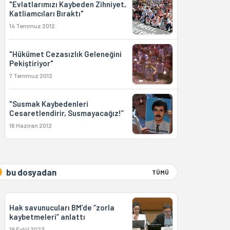
"Evlatlarımızı Kaybeden Zihniyet,
Katliamcıları Bıraktı"
14 Temmuz 2012
"Hükümet Cezasızlık Geleneğini
Pekiştiriyor"
7 Temmuz 2012
"Susmak Kaybedenleri
Cesaretlendirir, Susmayacağız!”
16 Haziran 2012
bu dosyadan
TÜMÜ
Hak savunucuları BM’de “zorla
kaybetmeleri” anlattı
19 Eylül 2023