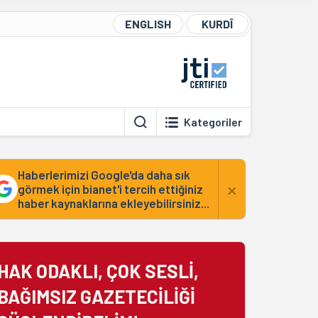
ENGLISH
KURDÎ
Kategoriler
Haberlerimizi Google'da daha sık
×
görmek için bianet'i tercih ettiğiniz
haber kaynaklarına ekleyebilirsiniz...
HAK ODAKLI, ÇOK SESLİ,
BAĞIMSIZ GAZETECİLİĞİ