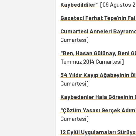
Kaybedildiler"
[09 Ağustos 2
Gazeteci Ferhat Tepe'nin Fail
Cumartesi Anneleri Bayramd
Cumartesi]
"Ben, Hasan Gülünay, Beni G
Temmuz 2014 Cumartesi]
34 Yıldır Kayıp Ağabeyinin Öl
Cumartesi]
Kaybedenler Hala Görevinin
"Çözüm Yasası Gerçek Adımla
Cumartesi]
12 Eylül Uygulamaları Sürüyo