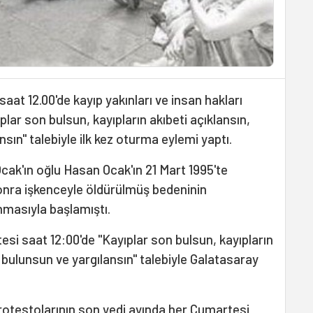
at 12.00'de kayıp yakınları ve insan hakları
plar son bulsun, kayıpların akıbeti açıklansın,
sın" talebiyle ilk kez oturma eylemi yaptı.
ak'ın oğlu Hasan Ocak'ın 21 Mart 1995'te
onra işkenceyle öldürülmüş bedeninin
nmasıyla başlamıştı.
esi saat 12:00'de "Kayıplar son bulsun, kayıpların
 bulunsun ve yargılansın" talebiyle Galatasaray
otestolarının son yedi ayında her Cumartesi