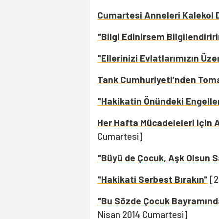
Cumartesi Anneleri Kalekol De
"Bilgi Edinirsem Bilgilendiri
"Ellerinizi Evlatlarımızın Üz
Tank Cumhuriyeti’nden Tom
"Hakikatin Önündeki Engeller
Her Hafta Mücadeleleri için 
Cumartesi]
"Büyü de Çocuk, Aşk Olsun 
"Hakikati Serbest Bırakın"
[2
"Bu Sözde Çocuk Bayramında, 
Nisan 2014 Cumartesi]