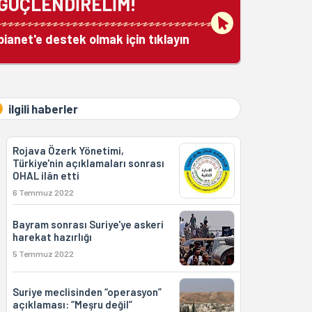
GÜÇLENDİRELİM!
bianet'e destek olmak için tıklayın
ilgili haberler
Rojava Özerk Yönetimi,
Türkiye'nin açıklamaları sonrası
OHAL ilân etti
6 Temmuz 2022
Bayram sonrası Suriye'ye askeri
harekat hazırlığı
5 Temmuz 2022
Suriye meclisinden “operasyon”
açıklaması: “Meşru değil”