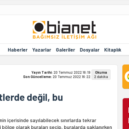
Haberler
Yazarlar
Galeriler
Dosyalar
Kitaplık
Yayın Tarihi:
20 Temmuz 2022 16:19
Okuma
Son Güncelleme:
20 Temmuz 2022 16:22
2 dakika
erde değil, bu
in içerisinde sayılabilecek sınırlarda tekrar
li bölge olarak buraları seçip, buralarda saklanırken