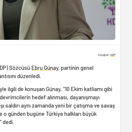
Fotoğraf:
HDP
(HDP) Sözcüsü
Ebru Günay
, partinin genel
ntısını düzenledi.
e ilgili de konuşan Günay, “10 Ekim katliamı gibi
 devrimcilerin hedef alınması, dayanışmayı
dışı saldırı aynı zamanda yeni bir çatışma ve savaş
ve o günden bugüne Türkiye halkları büyük
” dedi.