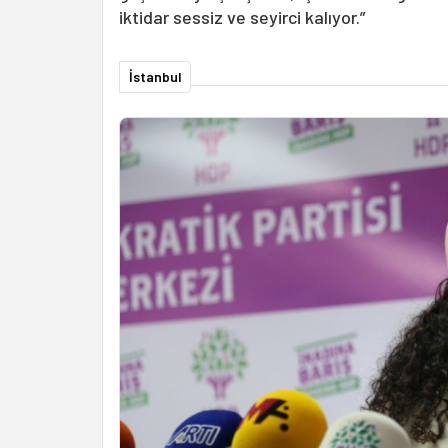
iktidar sessiz ve seyirci kalıyor.”
İstanbul