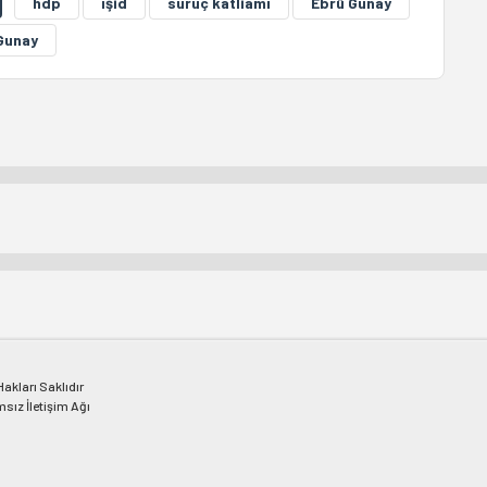
hdp
ışid
suruç katliamı
Ebrû Gunay
Gunay
kları Saklıdır
msız İletişim Ağı