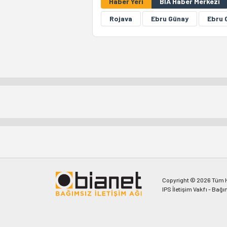
Haber Yeri
BİA Haber Merkezi
Rojava
Ebru Günay
Ebru 
Copyright © 2026 Tüm Ha
IPS İletişim Vakfı - Bağı