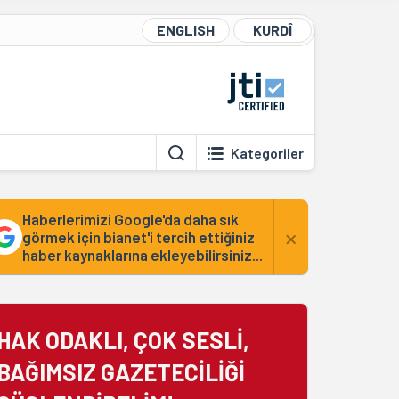
ENGLISH
KURDÎ
Kategoriler
Haberlerimizi Google'da daha sık
×
görmek için bianet'i tercih ettiğiniz
haber kaynaklarına ekleyebilirsiniz...
HAK ODAKLI, ÇOK SESLİ,
BAĞIMSIZ GAZETECİLİĞİ