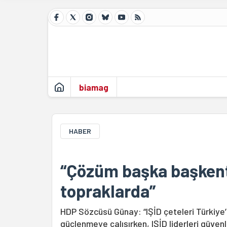
biamag
HABER
“Çözüm başka başkentl
topraklarda”
HDP Sözcüsü Günay: “IŞİD çeteleri Türkiye’n
güçlenmeye çalışırken, IŞİD liderleri güven