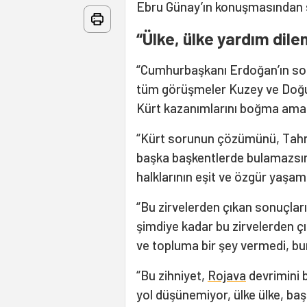
Ebru Günay’ın konuşmasından s
“Ülke, ülke yardım dile
“Cumhurbaşkanı Erdoğan’ın son
tüm görüşmeler Kuzey ve Doğu S
Kürt kazanımlarını boğma amaçl
“Kürt sorunun çözümünü, Tahra
başka başkentlerde bulamazsını
halklarının eşit ve özgür yaşam
“Bu zirvelerden çıkan sonuçların
şimdiye kadar bu zirvelerden ç
ve topluma bir şey vermedi, b
“Bu zihniyet,
Rojava
devrimini b
yol düşünemiyor, ülke ülke, baş