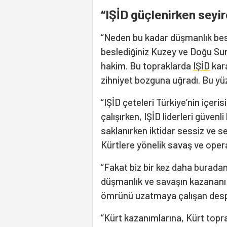
“IŞİD güçlenirken seyirc
“Neden bu kadar düşmanlık besl
beslediğiniz Kuzey ve Doğu Sur
hakim. Bu topraklarda
IŞİD
kara
zihniyet bozguna uğradı. Bu yü
“IŞİD çeteleri Türkiye’nin içer
çalışırken, IŞİD liderleri güvenl
saklanırken iktidar sessiz ve se
Kürtlere yönelik savaş ve oper
“Fakat biz bir kez daha buradan
düşmanlık ve savaşın kazananı h
ömrünü uzatmaya çalışan despot
“Kürt kazanımlarına, Kürt topr