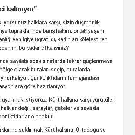
i kalınıyor”
iyorsunuz halklara karşı, sizin düşmanlık
iye topraklarında barış hakim, ortak yaşam
nlığı yenilgiye uğratıldı, kadınları köleleştiren
zden mi bu kadar öfkelisiniz?
isinde sayılabilecek sınırlarda tekrar güçlenmeye
i bölge olarak buraları seçip, buralarda
yirci kalıyor. Çünkü iktidarın tüm ajandası
asyonlara göre hazırlanıyor.
 uyarmak istiyoruz: Kürt halkına karşı yürütülen
alklar değil, saraylar, çeteler ve savaşla
 iktidarlar olacaktır.
aklarına saldırmak Kürt halkına, Ortadoğu ve