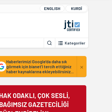
ENGLISH
KURDÎ
Kategoriler
Haberlerimizi Google'da daha sık
×
görmek için bianet'i tercih ettiğiniz
haber kaynaklarına ekleyebilirsiniz...
HAK ODAKLI, ÇOK SESLİ,
BAĞIMSIZ GAZETECİLİĞİ