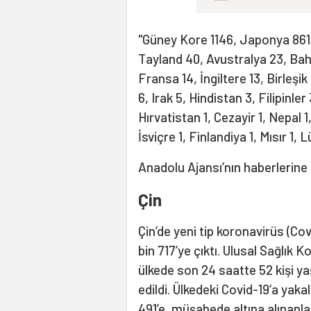
"Güney Kore 1146, Japonya 861, 
Tayland 40, Avustralya 23, Bah
Fransa 14, İngiltere 13, Birleşi
6, Irak 5, Hindistan 3, Filipinl
Hırvatistan 1, Cezayir 1, Nepal 1
İsviçre 1, Finlandiya 1, Mısır 1,
Anadolu Ajansı’nın haberlerine
Çin
Çin’de yeni tip koronavirüs (Cov
bin 717’ye çıktı. Ulusal Sağlık
ülkede son 24 saatte 52 kişi ya
edildi. Ülkedeki Covid-19’a yaka
491’e, müşahede altına alınanları