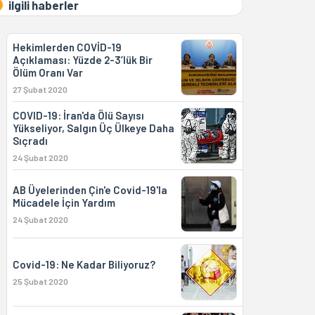
ilgili haberler
Hekimlerden COVİD-19
Açıklaması: Yüzde 2-3’lük Bir
Ölüm Oranı Var
27 Şubat 2020
COVID-19: İran'da Ölü Sayısı
Yükseliyor, Salgın Üç Ülkeye Daha
Sıçradı
24 Şubat 2020
AB Üyelerinden Çin'e Covid-19'la
Mücadele İçin Yardım
24 Şubat 2020
Covid-19: Ne Kadar Biliyoruz?
25 Şubat 2020