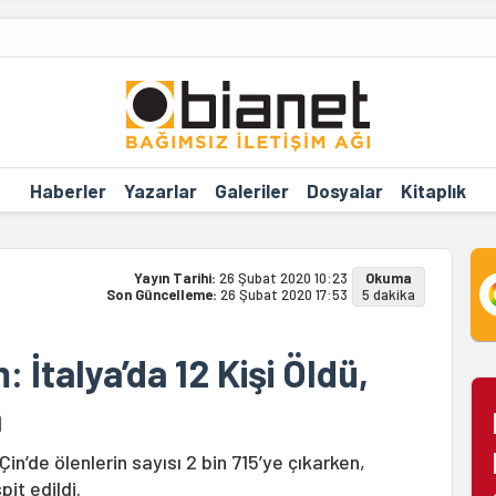
Haberler
Yazarlar
Galeriler
Dosyalar
Kitaplık
Yayın Tarihi:
26 Şubat 2020 10:23
Okuma
Son Güncelleme:
26 Şubat 2020 17:53
5 dakika
 İtalya’da 12 Kişi Öldü,
a
Çin’de ölenlerin sayısı 2 bin 715’ye çıkarken,
pit edildi.