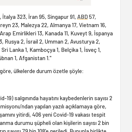
İtalya 323, İran 95, Singapur 91,
ABD
57,
reyn 23, Malezya 22, Almanya 17, Vietnam 16,
k Arap Emirlikleri 13, Kanada 11, Kuveyt 9, İspanya
er 3, Rusya 2, İsrail 2, Umman 2, Avusturya 2,
, Sri Lanka 1, Kamboçya 1, Belçika 1, İsveç 1,
 Lübnan 1, Afganistan 1."
 göre, ülkelerde durum özetle şöyle:
id-19) salgınında hayatını kaybedenlerin sayısı 2
 Komisyonu’ndan yapılan yazılı açıklamaya göre,
şamını yitirdi, 406 yeni Covid-19 vakası tespit
lanma durumu şüpheli olan kişilerin sayısı 2 bin
n sayısı 79 bin 108’e geriledi. Bununla birlikte