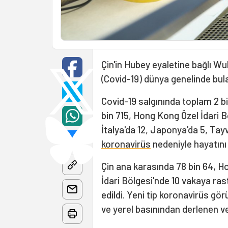
Çin
'in Hubey eyaletine bağlı W
(Covid-19) dünya genelinde bulaşt
Covid-19 salgınında toplam 2 bin
bin 715, Hong Kong Özel İdari B
İtalya'da 12, Japonya'da 5, Tayva
koronavirüs
nedeniyle hayatını 
Çin ana karasında 78 bin 64, H
İdari Bölgesi'nde 10 vakaya rast
edildi. Yeni tip koronavirüs görü
ve yerel basınından derlenen ver