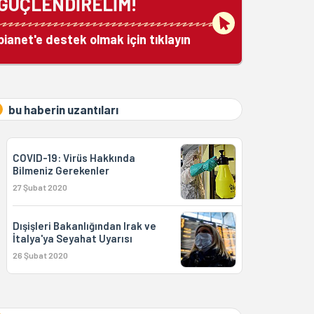
GÜÇLENDİRELİM!
bianet'e destek olmak için tıklayın
bu haberin uzantıları
COVID-19: Virüs Hakkında
Bilmeniz Gerekenler
27 Şubat 2020
Dışişleri Bakanlığından Irak ve
İtalya'ya Seyahat Uyarısı
26 Şubat 2020