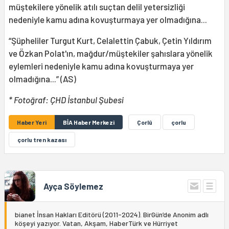
müştekilere yönelik atılı suçtan delil yetersizliği
nedeniyle kamu adına kovuşturmaya yer olmadığına...
“Şüpheliler Turgut Kurt, Celalettin Çabuk, Çetin Yıldırım
ve Özkan Polat'ın, mağdur/müştekiler şahıslara yönelik
eylemleri nedeniyle kamu adına kovuşturmaya yer
olmadığına...” (AS)
* Fotoğraf: ÇHD İstanbul Şubesi
Haber Yeri
BİA Haber Merkezi
Çorlû
çorlu
çorlu tren kazası
Ayça Söylemez
bianet İnsan Hakları Editörü (2011-2024). BirGün’de Anonim adlı
köşeyi yazıyor. Vatan, Akşam, HaberTürk ve Hürriyet