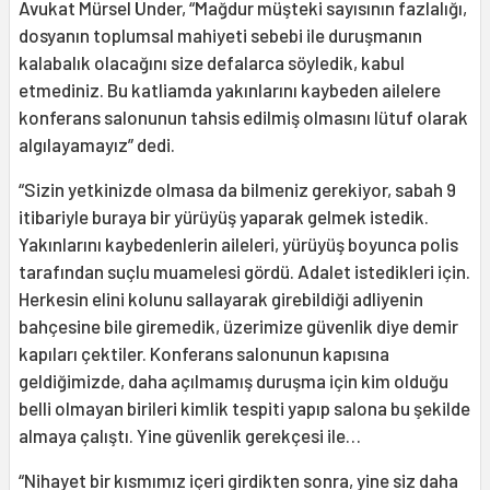
Avukat Mürsel Ünder, “Mağdur müşteki sayısının fazlalığı,
dosyanın toplumsal mahiyeti sebebi ile duruşmanın
kalabalık olacağını size defalarca söyledik, kabul
etmediniz. Bu katliamda yakınlarını kaybeden ailelere
konferans salonunun tahsis edilmiş olmasını lütuf olarak
algılayamayız” dedi.
“Sizin yetkinizde olmasa da bilmeniz gerekiyor, sabah 9
itibariyle buraya bir yürüyüş yaparak gelmek istedik.
Yakınlarını kaybedenlerin aileleri, yürüyüş boyunca polis
tarafından suçlu muamelesi gördü. Adalet istedikleri için.
Herkesin elini kolunu sallayarak girebildiği adliyenin
bahçesine bile giremedik, üzerimize güvenlik diye demir
kapıları çektiler. Konferans salonunun kapısına
geldiğimizde, daha açılmamış duruşma için kim olduğu
belli olmayan birileri kimlik tespiti yapıp salona bu şekilde
almaya çalıştı. Yine güvenlik gerekçesi ile…
“Nihayet bir kısmımız içeri girdikten sonra, yine siz daha