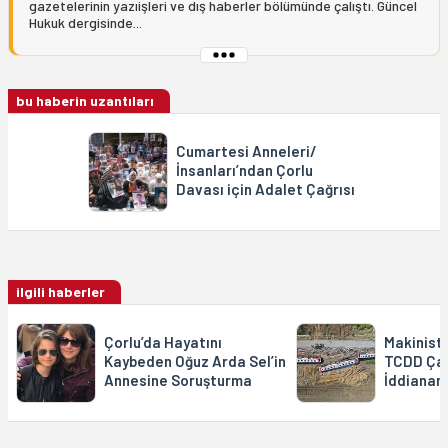
gazetelerinin yazıişleri ve dış haberler bölümünde çalıştı. Güncel
Hukuk dergisinde...
bu haberin uzantıları
Cumartesi Anneleri/
İnsanları’ndan Çorlu
Davası için Adalet Çağrısı
ilgili haberler
Çorlu’da Hayatını
Makinistl
Kaybeden Oğuz Arda Sel’in
TCDD Çal
Annesine Soruşturma
İddiana