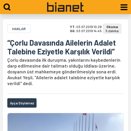
YT:
03.07.2019 10:28
Okuma
HAKLAR
SG:
03.07.2019 14:45
5 dakika
“Çorlu Davasında Ailelerin Adalet
Talebine Eziyetle Karşılık Verildi”
Çorlu davasında ilk duruşma, yakınlarını kaybedenlerin
darp edilmesine dair talimatı olduğu iddiası üzerine,
dosyanın üst mahkemeye gönderilmesiyle sona erdi.
Avukat Yeşil, "Ailelerin adalet talebine eziyetle karşılık
verildi" dedi.
Ayça Söylemez