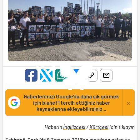
Haberlerimizi Google'da daha sık görmek
×
için bianet'i tercih ettiğiniz haber
kaynaklarına ekleyebilirsiniz...
Haberin
İngilizcesi
/
Kürtçesi
için tıklayın
Tekirdağ,
Çorlu
'da 8 Temmuz 2018'de meydana gelen ve