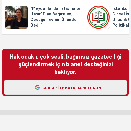
"Meydanlarda 'İstismara
İstanbul
Hayır' Diye Bağıralım,
Cinsel İs
Çocuğun Evinin Önünde
Öncelik 
Değil"
Politikal
Hak odaklı, çok sesli, bağımsız gazeteciliği
güçlendirmek için bianet desteğinizi
bekliyor.
GOOGLE ILE KATKIDA BULUNUN