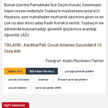
Bunun üzerine Pamukkale İlçe Seçim Kurulu, kesinleşen
hapis cezası nedeniyle Topbaş'ın mazbatasını iptal etti.
Mazbata, aynı mahalleden muhtarlık seçimine giren ve en
çok oy alan ikinci aday Kadir Kıvrak'a verildi. Topbaş'ın ise
adresinde bulunamadığı, güvenlik güçlerince arandığı
öğrenildi. (AÖ)
TIKLAYIN - Kardinal Pell, Çocuk İstismarı Suçundan 6 Yıl
Ceza Aldı
Fotoğraf: Kadın Meclisleri/Twitter
Haber Yeri
BİA Haber Merkezi
çocuğa yönelik şiddet
çocuk istismarı
muhtar
31 mart yerel seçimleri
çocuk hakları
yerel seçimler 2019
ilgili haberler