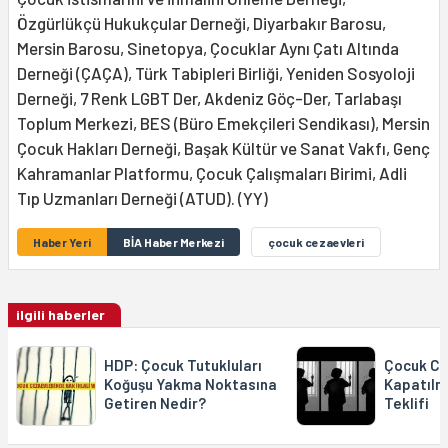
Özgürlükçü Hukukçular Derneği, Diyarbakır Barosu,
Mersin Barosu, Sinetopya, Çocuklar Aynı Çatı Altında
Derneği (ÇAÇA), Türk Tabipleri Birliği, Yeniden Sosyoloji
Derneği, 7 Renk LGBT Der, Akdeniz Göç-Der, Tarlabaşı
Toplum Merkezi, BES (Büro Emekçileri Sendikası), Mersin
Çocuk Hakları Derneği, Başak Kültür ve Sanat Vakfı, Genç
Kahramanlar Platformu, Çocuk Çalışmaları Birimi, Adli
Tıp Uzmanları Derneği (ATUD). (YY)
Haber Yeri
BİA Haber Merkezi
çocuk cezaevleri
ilgili haberler
HDP: Çocuk Tutukluları
Çocuk Ce
Koğuşu Yakma Noktasına
Kapatılm
Getiren Nedir?
Teklifi