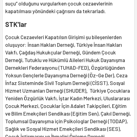
suçu” olduğunu vurgularken çocuk cezaevlerinin
kapatılması yönündeki çağrısını da tekrarladı.
STK'lar
Çocuk Cezaevleri Kapatılsın Girişimi şu bileşenlerden
oluşuyor: İnsan Hakları Derneği, Türkiye İnsan Hakları
Vakfı, Çağdaş Hukukçular Derneği
,
Gündem Çocuk
Derneği, Tutuklu ve Hükümlü Aileleri Hukuk Dayanışma
Dernekleri Federasyonu (TUHAD-FED)
,
Özgürlüğünden
Yoksun Gençlerle Dayanışma Derneği (Öz-Ge Der), Ceza
İnfaz Sisteminde Sivil Toplum Derneği (CİSST), Sosyal
Hizmet Uzmanları Derneği (SHUDER)
,
Türkiye Çocuklara
Yeniden Özgürlük Vakfı, İştar Kadın Merkezi, Uluslararası
Çocuk Merkezi, Çocuklar İçin Adalet Takipçileri, Eğitim
ve Bilim Emekçileri Sendikası (Eğitim Sen), Çakıl Derneği,
Toplumsal Dayanışma için Psikologlar Derneği (TODAP),
Sağlık ve Sosyal Hizmet Emekçileri Sendikası (SES),
Çocuk İstismarını ve İhmalini Önleme Derneği,