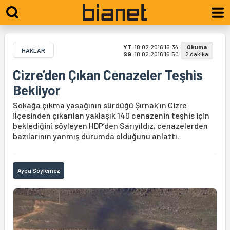
YT:
18.02.2016 16:34
Okuma
HAKLAR
SG:
18.02.2016 16:50
2 dakika
Cizre’den Çıkan Cenazeler Teşhis
Bekliyor
Sokağa çıkma yasağının sürdüğü Şırnak’ın Cizre
ilçesinden çıkarılan yaklaşık 140 cenazenin teşhis için
beklediğini söyleyen HDP’den Sarıyıldız, cenazelerden
bazılarının yanmış durumda olduğunu anlattı.
Ayça Söylemez