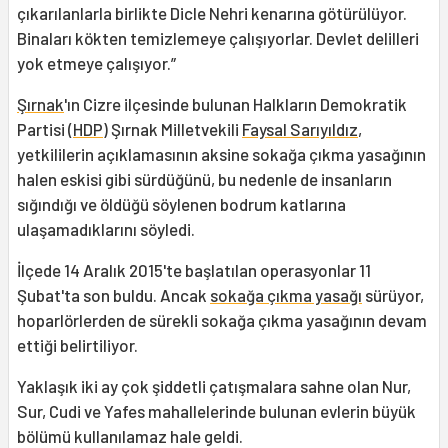
çıkarılanlarla birlikte Dicle Nehri kenarına götürülüyor.
Binaları kökten temizlemeye çalışıyorlar. Devlet delilleri
yok etmeye çalışıyor.”
Şırnak
'ın Cizre ilçesinde bulunan Halkların Demokratik
Partisi (
HDP
) Şırnak Milletvekili
Faysal Sarıyıldız
,
yetkililerin açıklamasının aksine sokağa çıkma yasağının
halen eskisi gibi sürdüğünü, bu nedenle de insanların
sığındığı ve öldüğü söylenen bodrum katlarına
ulaşamadıklarını söyledi.
İlçede 14 Aralık 2015'te başlatılan operasyonlar 11
Şubat'ta son buldu. Ancak
sokağa çıkma yasağı
sürüyor,
hoparlörlerden de sürekli sokağa çıkma yasağının devam
ettiği belirtiliyor.
Yaklaşık iki ay çok şiddetli çatışmalara sahne olan Nur,
Sur, Cudi ve Yafes mahallelerinde bulunan evlerin büyük
bölümü kullanılamaz hale geldi.