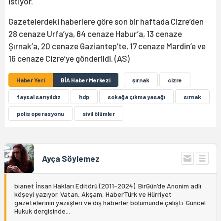
istiyor.
Gazetelerdeki haberlere göre son bir haftada Cizre’den
28 cenaze Urfa’ya, 64 cenaze Habur’a, 13 cenaze
Şırnak’a, 20 cenaze Gaziantep’te, 17 cenaze Mardin’e ve
16 cenaze Cizre’ye gönderildi. (AS)
Haber Yeri
BİA Haber Merkezi
şırnak
cizre
faysal sarıyıldız
hdp
sokağa çıkma yasağı
sırnak
polis operasyonu
sivil ölümler
Ayça Söylemez
bianet İnsan Hakları Editörü (2011-2024). BirGün’de Anonim adlı
köşeyi yazıyor. Vatan, Akşam, HaberTürk ve Hürriyet
gazetelerinin yazıişleri ve dış haberler bölümünde çalıştı. Güncel
Hukuk dergisinde...