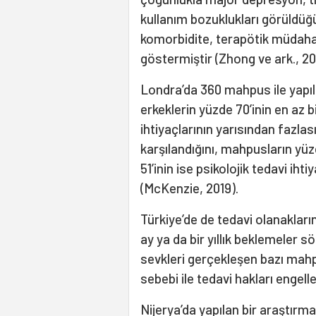
kullanım bozuklukları görüldüğ
komorbidite, terapötik müdahal
göstermiştir (Zhong ve ark., 20
Londra’da 360 mahpus ile yapıl
erkeklerin yüzde 70’inin en az 
ihtiyaçlarının yarısından fazlas
karşılandığını, mahpusların yüz
51’inin ise psikolojik tedavi ih
(McKenzie, 2019).
Türkiye’de de tedavi olanaklar
ay ya da bir yıllık beklemeler 
sevkleri gerçekleşen bazı mah
sebebi ile tedavi hakları engelle
Nijerya’da yapılan bir araştırm