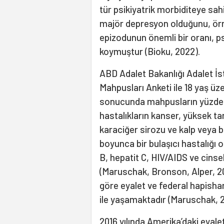
tür psikiyatrik morbiditeye sah
majör depresyon olduğunu, örn
epizodunun önemli bir oranı, ps
koymuştur (Bioku, 2022).
ABD Adalet Bakanlığı Adalet İst
Mahpusları Anketi ile 18 yaş ü
sonucunda mahpusların yüzde 50
hastalıkların kanser, yüksek tan
karaciğer sirozu ve kalp veya bö
boyunca bir bulaşıcı hastalığı o
B, hepatit C, HIV/AIDS ve cinse
(Maruschak, Bronson, Alper, 202
göre eyalet ve federal hapisha
ile yaşamaktadır (Maruschak, 
2016 yılında Amerika’daki eyale