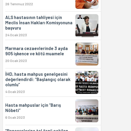
26 Temmuz 2022
ALS hastasının tahliyesi için
Meclis İnsan Hakları Komisyonuna
başvuru
24 Ocak 2023
Marmara cezaevlerinde 3 ayda
905 işkence ve kötü muamele
20 Ocak 2023
İHD, hasta mahpus genelgesini
değerlendirdi: “Başlangıç olarak
olumlu”
4 Ocak 2023
Hasta mahpuslar için “Barış
Nöbeti”
6 Ocak 2023
“Pencerelerine tel örgü çekilen