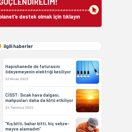
GÜÇLENDİRELİM!
bianet'e destek olmak için tıklayın
ilgili haberler
Hapishanede de faturasını
ödeyemeyenin elektriği kesiliyor
22 Nisan 2022
CİSST: Sıcak hava dalgası,
mahpusları daha da kötü etkiliyor
24 Temmuz 2024
“Kış bitti, bahar bitti, hiç sebze-
meyve alamadım”