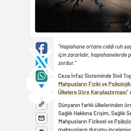
“Hapishane ortamı ciddi ruh sağ
için zararlıdır, hapishanelerde
zordur.”
Ceza İnfaz Sisteminde Sivil To
Mahpusların Fiziki ve Psikoloji
Ülkelere Göre Karşılaştırması
”
Dünyanın farklı ülkelerinden ör
Sağlık Hakkına Erişim, Sağlık S
Mahpusların Fiziksel ve
Psikolo
mahpusların durumu inceleniyo