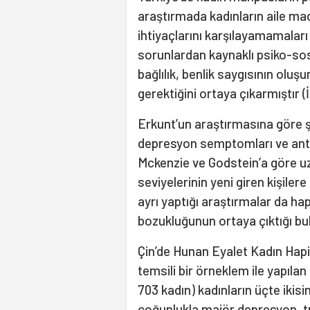
araştırmada kadınların aile mad
ihtiyaçlarını karşılayamamaları 
sorunlardan kaynaklı psiko-sos
bağlılık, benlik saygısının olu
gerektiğini ortaya çıkarmıştır 
Erkunt’un araştırmasına göre ş
depresyon semptomları ve anti
Mckenzie ve Godstein’a göre u
seviyelerinin yeni giren kişiler
ayrı yaptığı araştırmalar da hap
bozukluğunun ortaya çıktığı bu
Çin’de Hunan Eyalet Kadın Hap
temsili bir örneklem ile yapıl
703 kadın) kadınların üçte ikisin
çoğunlukla majör depresyon, 