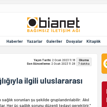
Haberler
Yazarlar
Galeriler
Dosyalar
Kitaplık
Yayın Tarihi:
2 Ocak 2023 11:18
Okuma
Son Güncelleme:
2 Ocak 2023 11:28
7 dakika
ğıyla ilgili uluslararası
ğlık sorunları şu şekilde gruplandırılabilir: Akıl
lar. Her üç sağlık sorunu düzenli tedavi gerektirir.”