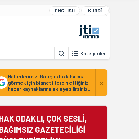
ENGLISH
KURDÎ
Kategoriler
Haberlerimizi Google'da daha sık
×
görmek için bianet'i tercih ettiğiniz
haber kaynaklarına ekleyebilirsiniz...
HAK ODAKLI, ÇOK SESLİ,
BAĞIMSIZ GAZETECİLİĞİ