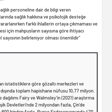
ağlık personeline dair de bilgi veren
arında sağlık hakkına ve psikolojik desteğe
ararlanırken farklı ihlallerin ortaya çıkmaması ve
mesi için mahpusların sayısına göre ihtiyacı
l sayısının belirleniyor olması önemlidir”
n istatistiklere göre gözaltı merkezleri ve
dışında toplam hapishane nüfusu 10,77 milyon.
 dağılımı Fairy ve Walmsley’in (2021) araştırma
ik Devletleri’nde 2 milyondan fazla, Çin’de
’da 800 binden fazla, Rusya Federasyonunda 470