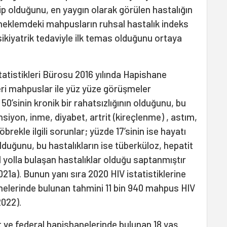
ip olduğunu, en yaygın olarak görülen hastalığın
eklemdeki mahpusların ruhsal hastalık indeks
ikiyatrik tedaviyle ilk temas olduğunu ortaya
atistikleri Bürosu 2016 yılında Hapishane
zeri mahpuslar ile yüz yüze görüşmeler
’sinin kronik bir rahatsızlığının olduğunu, bu
siyon, inme, diyabet, artrit (kireçlenme) , astım,
brekle ilgili sorunlar; yüzde 17’sinin ise hayatı
lduğunu, bu hastalıkların ise tüberküloz, hepatit
l yolla bulaşan hastalıklar olduğu saptanmıştır
1a). Bunun yanı sıra 2020 HIV istatistiklerine
nelerinde bulunan tahmini 11 bin 940 mahpus HIV
2022).
t ve federal hapishanelerinde bulunan 18 yaş