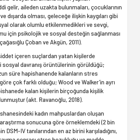
di gelir, aileden uzakta bulunmaları, çocuklarının
ve dışarda olması, geleceğe ilişkin kaygıları gibi
yal olarak olumlu etkilenmedikleri ve sevgi,
şumu için psikolojik ve sosyal desteğin sağlanması
(İçağasığlu Çoban ve Akgün, 2011).
iddet içeren suçlardan yatan kişilerde
 sosyal davranış örüntülerinin görüldüğü;
zun süre hapishanende kalanların stres
e göre çok farklı olduğu; Wood ve Walker’in ayrı
ishanede kalan kişilerin birçoğunda kişilik
lunmuştur (akt. Ravanoğlu, 2018).
ishanesindeki kadın mahpuslardan oluşan
an araştırma sonucuna göre örneklemdeki (2 bin
in DSM-IV tanılarından en az birini karşıladığını,
travma sonrası stres bozukluğu ve madde