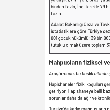
binden fazla, İngiltere’de 79 
fazla.
Adalet Bakanlığı Ceza ve Tevk
istatistiklere göre Türkiye cez
801 çocuk hükümlü; 39 bin 860 
tutuklu olmak üzere toplam 331
Mahpusların fiziksel ve
Araştırmada, bu başlık altında ş
Hapishaneler fiziki koşulları g
getiriyor. Hapishaneye belli bazı
sorunlar daha da ağır ve kroni
Türkiye’de kadın mahpusların p