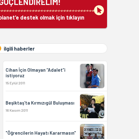
GÜÇLENDİRELİM!
bianet'e destek olmak için tıklayın
ilgili haberler
Cihan İçin Olmayan “Adalet”i
istiyoruz
15 Eylül 2011
Beşiktaş'ta Kırmızıgül Buluşması
16 Kasım 2011
"Öğrencilerin Hayatı Kararmasın"