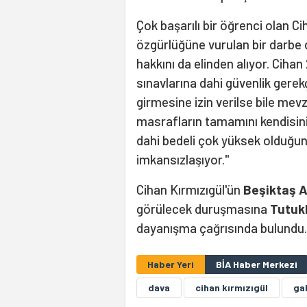
Çok başarılı bir öğrenci olan Ci
özgürlüğüne vurulan bir darbe 
hakkını da elinden alıyor. Ciha
sınavlarına dahi güvenlik gerekç
girmesine izin verilse bile mev
masrafların tamamını kendisini
dahi bedeli çok yüksek olduğun
imkansızlaşıyor."
Cihan Kırmızıgül'ün
Beşiktaş A
görülecek duruşmasına
Tutukl
dayanışma çağrısında bulundu.
Haber Yeri
BİA Haber Merkezi
dava
cihan kırmızıgül
ga