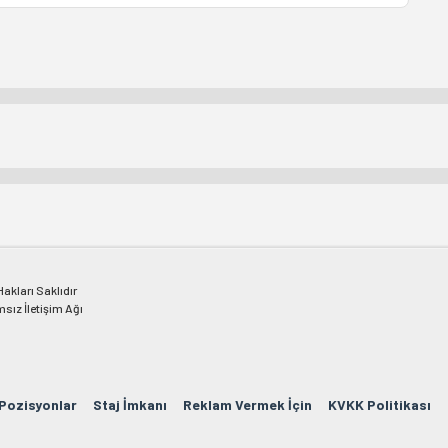
kları Saklıdır
msız İletişim Ağı
 Pozisyonlar
Staj İmkanı
Reklam Vermek İçin
KVKK Politikası