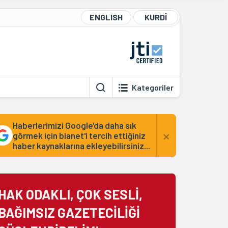
ENGLISH
KURDÎ
Kategoriler
Haberlerimizi Google'da daha sık
×
görmek için bianet'i tercih ettiğiniz
haber kaynaklarına ekleyebilirsiniz...
HAK ODAKLI, ÇOK SESLİ,
BAĞIMSIZ GAZETECİLİĞİ