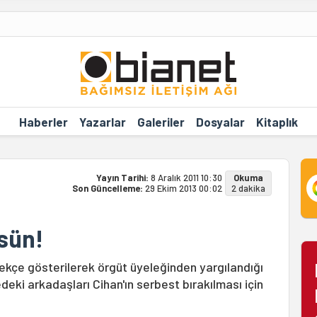
Haberler
Yazarlar
Galeriler
Dosyalar
Kitaplık
Yayın Tarihi:
8 Aralık 2011 10:30
Okuma
Son Güncelleme:
29 Ekim 2013 00:02
2 dakika
sün!
rekçe gösterilerek örgüt üyeleğinden yargılandığı
eki arkadaşları Cihan'ın serbest bırakılması için