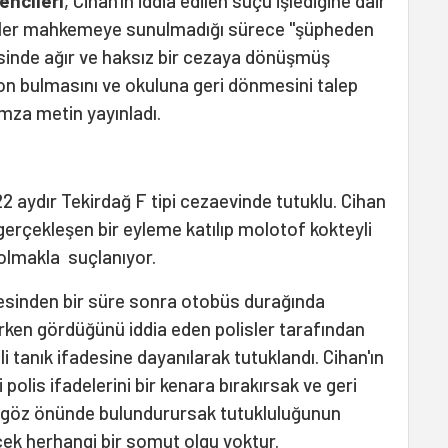
encileri
, Cihan'ın iddia edilen suçu işlediğine dair
liller mahkemeye sunulmadığı sürece "şüpheden
vesinde ağır ve haksız bir cezaya dönüşmüş
son bulmasını ve okuluna geri dönmesini talep
imza metin yayınladı.
22 aydır Tekirdağ F tipi cezaevinde tutuklu. Cihan
gerçekleşen bir eyleme katılıp molotof kokteyli
olmakla suçlanıyor.
sinden bir süre sonra otobüs durağında
ırken gördüğünü iddia eden polisler tarafından
li tanık ifadesine dayanılarak tutuklandı. Cihan'ın
 polis ifadelerini bir kenara bırakırsak ve geri
 de göz önünde bulundurursak tutukluluğunun
ek herhangi bir somut olgu yoktur.