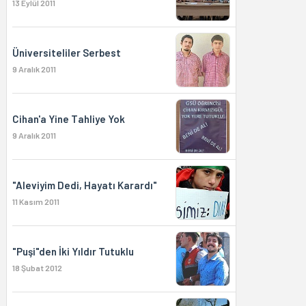
13 Eylül 2011
Üniversiteliler Serbest
9 Aralık 2011
Cihan'a Yine Tahliye Yok
9 Aralık 2011
"Aleviyim Dedi, Hayatı Karardı"
11 Kasım 2011
"Puşi"den İki Yıldır Tutuklu
18 Şubat 2012