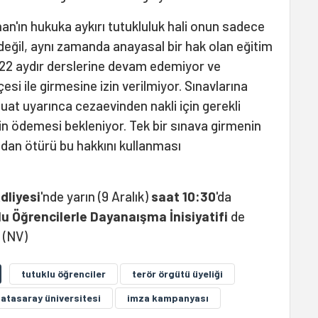
han'ın hukuka aykırı tutukluluk hali onun sadece
değil, aynı zamanda anayasal bir hak olan eğitim
n 22 aydır derslerine devam edemiyor ve
esi ile girmesine izin verilmiyor. Sınavlarına
zuat uyarınca cezaevinden nakli için gerekli
n ödemesi bekleniyor. Tek bir sınava girmenin
dan ötürü bu hakkını kullanması
dliyesi
'nde yarın (9 Aralık)
saat 10:30
'da
u Öğrencilerle Dayanaışma İnisiyatifi
de
 (NV)
tutuklu öğrenciler
terör örgütü üyeliği
latasaray üniversitesi
imza kampanyası