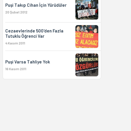
Puşi Takıp Cihan İçin Yürüdüler
20 Şubat 2012
Cezaevlerinde 500'den Fazla
Tutuklu Öğrenci Var
4 Kasım 2011
Puşi Varsa Tahliye Yok
16 Kasım 2011