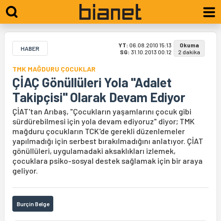
YT:
06.08.2010 15:13
Okuma
HABER
SG:
31.10.2013 00:12
2 dakika
TMK MAĞDURU ÇOCUKLAR
ÇİAÇ Gönüllüleri Yola "Adalet
Takipçisi" Olarak Devam Ediyor
ÇİAT'tan Arıbaş, "Çocukların yaşamlarını çocuk gibi
sürdürebilmesi için yola devam ediyoruz" diyor; TMK
mağduru çocukların TCK'de gerekli düzenlemeler
yapılmadığı için serbest bırakılmadığını anlatıyor. ÇİAT
gönüllüleri, uygulamadaki aksaklıkları izlemek,
çocuklara psiko-sosyal destek sağlamak için bir araya
geliyor.
Burçin Belge