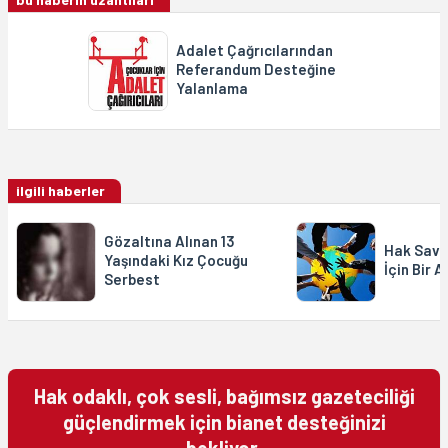
Adalet Çağrıcılarından
Referandum Desteğine
Yalanlama
ilgili haberler
Gözaltına Alınan 13
Hak Savu
Yaşındaki Kız Çocuğu
İçin Bir 
Serbest
Hak odaklı, çok sesli, bağımsız gazeteciliği
güçlendirmek için bianet desteğinizi