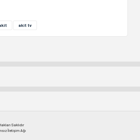
akit
akit tv
kları Saklıdır
msız İletişim Ağı