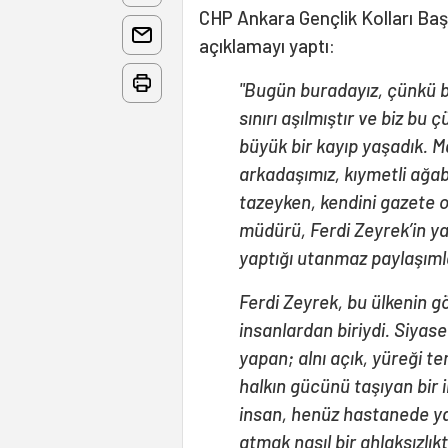
CHP Ankara Gençlik Kolları B
açıklamayı yaptı:
"Bugün buradayız, çünkü bir 
sınırı aşılmıştır ve biz b
büyük bir kayıp yaşadık. 
arkadaşımız, kıymetli ağab
tazeyken, kendini gazete 
müdürü, Ferdi Zeyrek’in y
yaptığı utanmaz paylaşımlar
Ferdi Zeyrek, bu ülkenin g
insanlardan biriydi. Siyaseti
yapan; alnı açık, yüreği t
halkın gücünü taşıyan bir 
insan, henüz hastanede yaş
atmak nasıl bir ahlaksızlık