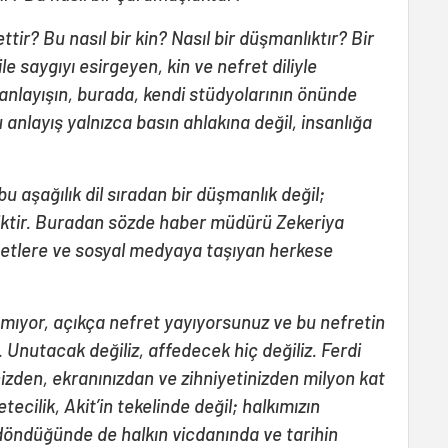
ettir? Bu nasıl bir kin? Nasıl bir düşmanlıktır? Bir
e saygıyı esirgeyen, kin ve nefret diliyle
nlayışın, burada, kendi stüdyolarının önünde
anlayış yalnızca basın ahlakına değil, insanlığa
 aşağılık dil sıradan bir düşmanlık değil;
litiktir. Buradan sözde haber müdürü Zekeriya
nşetlere ve sosyal medyaya taşıyan herkese
apmıyor, açıkça nefret yayıyorsunuz ve bu nefretin
 Unutacak değiliz, affedecek hiç değiliz. Ferdi
nizden, ekranınızdan ve zihniyetinizden milyon kat
ecilik, Akit’in tekelinde değil; halkımızın
döndüğünde de halkın vicdanında ve tarihin