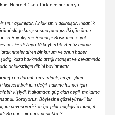
aşkanı Mehmet Okan Türkmen burada şu
sınır aşılmıştır. Ahlak sınırı aşılmıştır. İnsanlık
u çürümüşlüğe karşı susmayacağız. İki gün önce
Manisa Büyükşehir Belediye Başkanımız, yol
eyimiz Ferdi Zeyrek’i kaybettik. Henüz acımız
olarak nitelendiren bir kurum ve onun haber
aşadığı kaza hakkında attığı manşet ve devamında
la ahlaksızlığın dibini boylamıştır.
ördüğü en dürüst, en vicdanlı, en çalışkan
 kişisel ikbali için değil, halkına hizmet için
emiz bir kişiydi. Makamdan güç alan değil, makama
insandı. Soruyoruz: Böylesine güzel yürekli bir
am savaşı verirken 'çarpıldı' başlığıyla manşet
tır? Bu nasıl bir çürümüşlüktür?