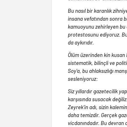
Bu nasıl bir karanlık zihniy
insana vefatından sonra bil
kamuoyunu zehirleyen bu a
protestosunu ediyoruz. Bu 
da aykırıdır.
Ölüm üzerinden kin kusan bu
sistematik, bilinçli ve po
Soy'a, bu ahlaksızlığı ma
sesleniyoruz:
Siz yıllardır gazetecilik y
karşısında susacak değiliz.
Zeyrek’in adı, sizin kalemi
daha temizdir. Gerçek gazet
vicdanındadır. Bu devran 