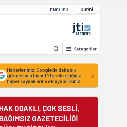
ENGLISH
KURDÎ
Kategoriler
Haberlerimizi Google'da daha sık
×
görmek için bianet'i tercih ettiğiniz
haber kaynaklarına ekleyebilirsiniz...
HAK ODAKLI, ÇOK SESLİ,
BAĞIMSIZ GAZETECİLİĞİ