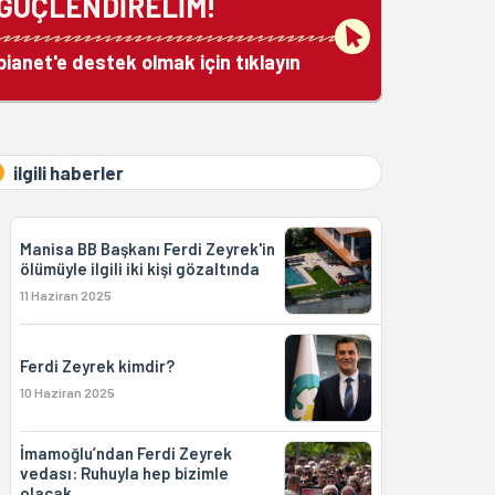
GÜÇLENDİRELİM!
bianet'e destek olmak için tıklayın
ilgili haberler
Manisa BB Başkanı Ferdi Zeyrek'in
ölümüyle ilgili iki kişi gözaltında
11 Haziran 2025
Ferdi Zeyrek kimdir?
10 Haziran 2025
İmamoğlu’ndan Ferdi Zeyrek
vedası: Ruhuyla hep bizimle
olacak