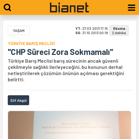
YT:
27.03.2013 17:15
Okuma
YAŞAM
SG:
31.10.2013 00:19
2 dakika
TÜRKİYE BARIŞ MECLİSİ
"CHP Süreci Zora Sokmamalı"
Türkiye Barış Meclisi barış sürecinin ancak güvenli
çekilmeyle sağlıklı ilerleyeceğini, bu konunun derhal
netleştirilerek çözümün önünün açılması gerektiğini
belirtti.
Elif Akgül