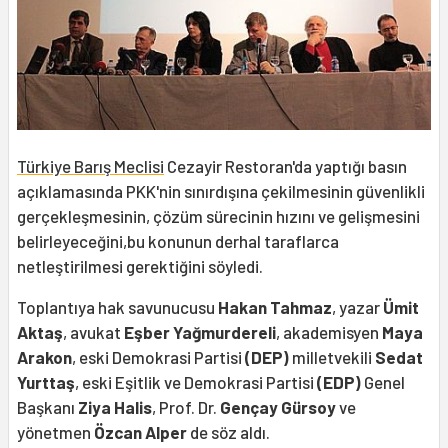
Türkiye Barış Meclisi
Cezayir Restoran'da yaptığı basın
açıklamasında PKK'nin sınırdışına çekilmesinin güvenlikli
gerçekleşmesinin, çözüm sürecinin hızını ve gelişmesini
belirleyeceğini,bu konunun derhal taraflarca
netleştirilmesi gerektiğini söyledi.
Toplantıya hak savunucusu
Hakan Tahmaz
, yazar
Ümit
Aktaş
, avukat
Eşber Yağmurdereli
, akademisyen
Maya
Arakon
, eski Demokrasi Partisi
(DEP)
milletvekili
Sedat
Yurttaş
, eski Eşitlik ve Demokrasi Partisi
(EDP)
Genel
Başkanı
Ziya Halis
, Prof. Dr.
Gençay Gürsoy
ve
yönetmen
Özcan Alper
de söz aldı.