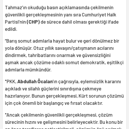
Tahmaz’ın okuduğu basın açıklamasında çekilmenin
güvenlikli gerçekleşmesinin yanı sıra Cumhuriyet Halk
Partisi’nin
(CHP)
de sürece dahil olması gerektiği ifade
edildi.
“Barış somut adımlarla hayat bulur ve geri dönülmez bir
yola dönüşür. Otuz yıllık savaşın/çatışmanın acılarını
dindirmek, tahribatlarını onarmak ve güvensizliğini
aşmak ancak çözüme odaklı somut demokratik, eşitlikçi
adımlarla mümkündür.
"PKK,
Abdullah Öcalan
’ın çağrısıyla, eylemsizlik kararını
açıkladı ve silahlı güçlerini sınırdışına çekmeye
hazırlanıyor. Bunun gerçekleşmesi, Kürt sorunun çözümü
için çok önemli bir başlangıç ve fırsat olacaktır.
"Ancak çekilmenin güvenlikli gerçekleşmesi, çözüm
sürecinin hızını ve gelişmesini belirleyecektir. Bu konu bir
an önce taraflarca netleştirilmeli, çözümün önü açılmalı,