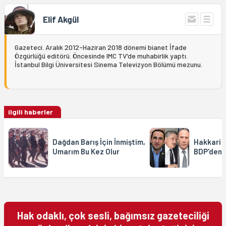
Elif Akgül
Gazeteci. Aralık 2012-Haziran 2018 dönemi bianet İfade
Özgürlüğü editörü. Öncesinde IMC TV'de muhabirlik yaptı.
İstanbul Bilgi Üniversitesi Sinema Televizyon Bölümü mezunu.
ilgili haberler
Dağdan Barış İçin İnmiştim,
Hakkari 
Umarım Bu Kez Olur
BDP'den 
Hak odaklı, çok sesli, bağımsız gazeteciliği