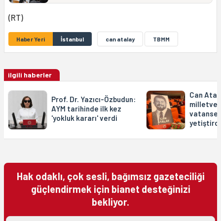
(RT)
Haber Yeri
İstanbul
can atalay
TBMM
ilgili haberler
Can Atal
Prof. Dr. Yazıcı-Özbudun:
milletvek
AYM tarihinde ilk kez
vatanseve
'yokluk kararı' verdi
yetiştird
Hak odaklı, çok sesli, bağımsız gazeteciliği
güçlendirmek için bianet desteğinizi
bekliyor.