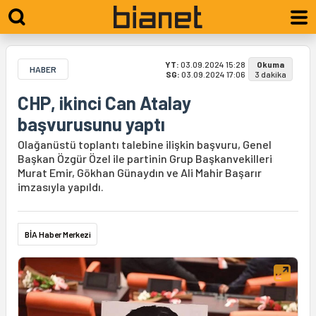
YT:
03.09.2024 15:28
Okuma
HABER
SG:
03.09.2024 17:06
3 dakika
CHP, ikinci Can Atalay
başvurusunu yaptı
Olağanüstü toplantı talebine ilişkin başvuru, Genel
Başkan Özgür Özel ile partinin Grup Başkanvekilleri
Murat Emir, Gökhan Günaydın ve Ali Mahir Başarır
imzasıyla yapıldı.
BİA Haber Merkezi