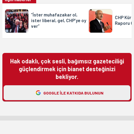
“İster muhafazakar ol,
CHP Kürt
ister liberal, gel, CHP’ye oy
Raporu G
ver”
Hak odaklı, çok sesli, bağımsız gazeteciliği
güçlendirmek için bianet desteğinizi
bekliyor.
GOOGLE ILE KATKIDA BULUNUN