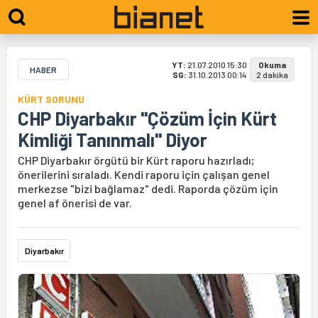
YT:
21.07.2010 15:30
Okuma
HABER
SG:
31.10.2013 00:14
2 dakika
KÜRT SORUNU
CHP Diyarbakır "Çözüm İçin Kürt
Kimliği Tanınmalı" Diyor
CHP Diyarbakır örgütü bir Kürt raporu hazırladı;
önerilerini sıraladı. Kendi raporu için çalışan genel
merkezse "bizi bağlamaz" dedi. Raporda çözüm için
genel af önerisi de var.
Diyarbakır