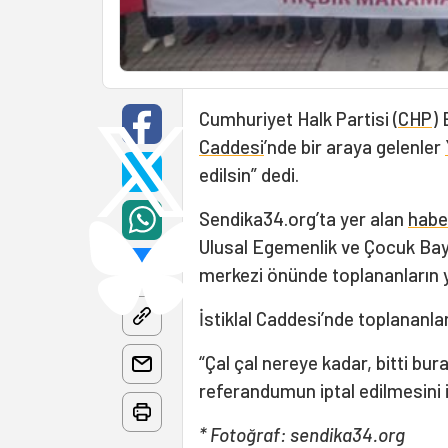
Cumhuriyet Halk Partisi (
CHP
) 
Caddesi
’nde bir araya gelenler
edilsin” dedi.
Sendika34.org’ta yer alan
habe
Ulusal Egemenlik ve Çocuk Bayr
merkezi önünde toplananların
İstiklal Caddesi’nde toplananlar
“Çal çal nereye kadar, bitti bur
referandumun iptal edilmesini 
* Fotoğraf: sendika34.org