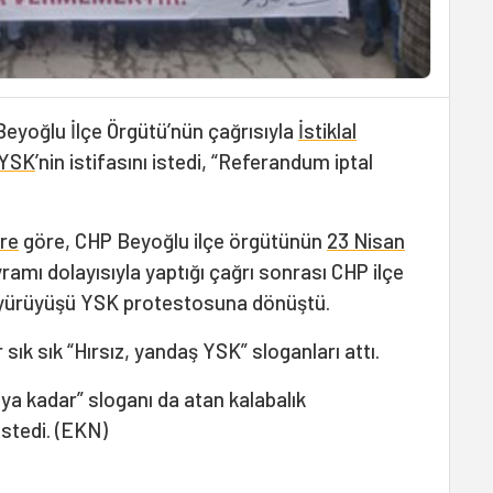
Beyoğlu İlçe Örgütü’nün çağrısıyla
İstiklal
YSK
’nin istifasını istedi, “Referandum iptal
re
göre, CHP Beyoğlu ilçe örgütünün
23 Nisan
amı dolayısıyla yaptığı çağrı sonrası CHP ilçe
 yürüyüşü YSK protestosuna dönüştü.
 sık sık “Hırsız, yandaş YSK” sloganları attı.
aya kadar” sloganı da atan kalabalık
istedi. (EKN)