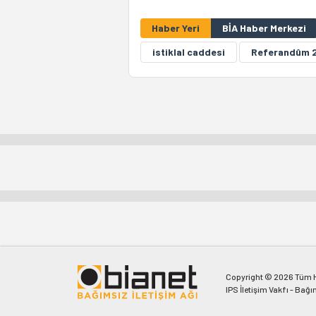
Haber Yeri
BİA Haber Merkezi
istiklal caddesi
Referandûm 
Copyright © 2026 Tüm Ha
IPS İletişim Vakfı - Bağı