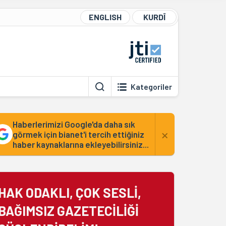
ENGLISH
KURDÎ
Kategoriler
Haberlerimizi Google'da daha sık
×
görmek için bianet'i tercih ettiğiniz
haber kaynaklarına ekleyebilirsiniz...
HAK ODAKLI, ÇOK SESLİ,
BAĞIMSIZ GAZETECİLİĞİ