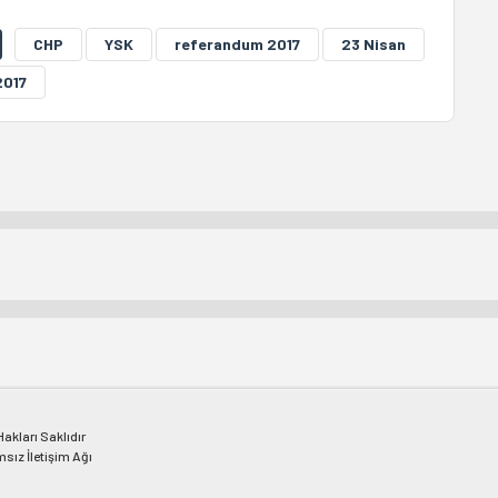
CHP
YSK
referandum 2017
23 Nisan
2017
kları Saklıdır
msız İletişim Ağı