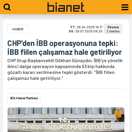
YT:
26.04.2025 10:17
Okuma
HABER
SG:
29.07.2025 09:25
2 dakika
CHP'den İBB operasyonuna tepki:
İBB fiilen çalışamaz hale getiriliyor
CHP Grup Başkanvekili Gökhan Günaydın, İBB'ye yönelik
ikinci dalga operasyon kapsamında 53 kişi hakkında
gözaltı kararı verilmesine tepki gösterdi: "İBB fiilen
çalışamaz hale getiriliyor."
BİA Haber Merkezi