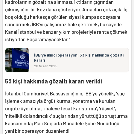
kadrolarının gözaltına alınması, iktidarın çığrından
çıkmışlığını bir kez daha gösteriyor. Amaçları çok açık. İçi
boş olduğu herkesçe görülen siyasi kumpas dosyasını
sündürmek, İBB’yi çalışamaz hale getirmek, bu sayede
Kanal İstanbul ve benzer yıkım projeleriyle ranta çökmek
istiyorlar. Başaramayacaklar."
İBB'ye ikinci operasyon: 53 kişi hakkında gözaltı
kararı
26 Nisan 2025
53 kişi hakkında gözaltı kararı verildi
İstanbul Cumhuriyet Başsavcılığının, İBB'ye yönelik, 'suç
işlemek amacıyla örgüt kurma, yönetme ve kurulan
örgüte üye olma', 'ihaleye fesat karıştırma', 'rüşvet',
'nitelikli dolandırıcılık' suçlarından yürüttüğü soruşturma
kapsamında; Mali Suçlarla Mücadele Şube Müdürlüğü
yeni bir operasyon düzenlendi.