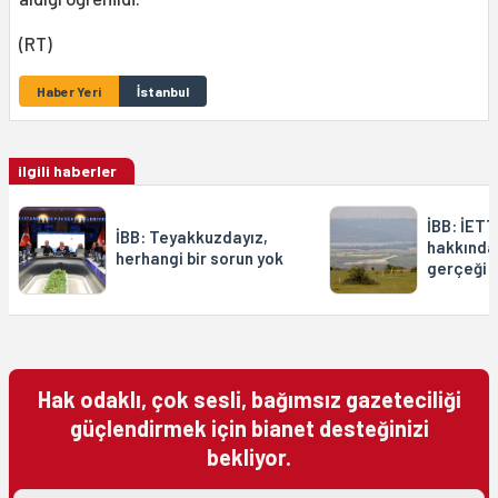
(RT)
Haber Yeri
İstanbul
ilgili haberler
İBB: İETT
İBB: Teyakkuzdayız,
hakkındak
herhangi bir sorun yok
gerçeği 
Hak odaklı, çok sesli, bağımsız gazeteciliği
güçlendirmek için bianet desteğinizi
bekliyor.