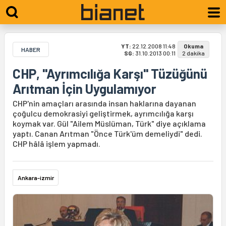
YT:
22.12.2008 11:48
Okuma
HABER
SG:
31.10.2013 00:11
2 dakika
CHP, "Ayrımcılığa Karşı" Tüzüğünü
Arıtman İçin Uygulamıyor
CHP'nin amaçları arasında insan haklarına dayanan
çoğulcu demokrasiyi geliştirmek, ayrımcılığa karşı
koymak var. Gül "Ailem Müslüman, Türk" diye açıklama
yaptı. Canan Arıtman "Önce Türk'üm demeliydi" dedi.
CHP hâlâ işlem yapmadı.
Ankara-izmir