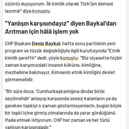
üzüntü duyuyorum. İlk kimlik olarak Türk'üm demesi
lazımdı"
diye konuştu
.
"Yanlışın karşısındayız" diyen Baykal'dan
Arıtman için hâlâ işlem yok
CHP Başkanı
Deniz Baykal
, hafta sonu partisinin yeni
program ve tüzük değişikliğiyle ilgili kurultayında "Etnik
kimlik şereftir" dedi; şöyle
konuştu
: "Biz siyasette hiçbir
zaman karşımızdaki insanın köküne, kimliğine,
mezhebine bakmayız. Kimsenin etnik kimliğini devlet
görmemelidir.
"Bir süre önce, 'Cumhurbaşkanlığına dindar birisi
seçilmelidir' anlayışı karşısında sessiz kalanların ya da
gereken tepkiyi o zaman göstermeyenlerin, bugün böyle
bir tepki içine girmiş olmalarında da yarar gördüğümü
ifade etmek istiyorum. CHP her zaman ve her türlü
yanlışın karşısındadır."