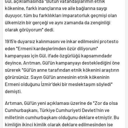
Gül, açıklamasında "Bütün vatandaşlarımın etnik
kökenine, farklı inançlarına ve aile bağlarına saygı
duyuyor, tüm bu farklılıkları imparatorluk geçmişi olan
ülkemizin bir gerçeği ve aynı zamanda da zenginliği
olarak görüyorum" dedi.
1915'e duyarsız kalınmasını ve inkar edilmesini protesto
eden "Ermeni kardeşlerimden özür diliyorum"
kampanyası için Gül, ifade özgürlüğü kapsamındadır
deyince, Arıtman, Gül'ün kampanyayı desteklediğini öne
sürerek "Gül'ün anne tarafından etnik kökenini araştırın
görürsünüz. Sayın Gül'ün annesinin etnik kökeninin
Ermeni olduğunu İzmir’deki bir meslektaşım söyledi"
demişti.
Artıman, Gül'ün yeni açıklaması üzerine de "Zor da olsa
Cumhurbaşkanı, Türkiye Cumhuriyeti Devleti'nin ve
milletinin cumhurbaşkanı olduğunu deklare etmiştir. Bu
kimliğin ikinci kimlik olarak deklare edilmesinden ise