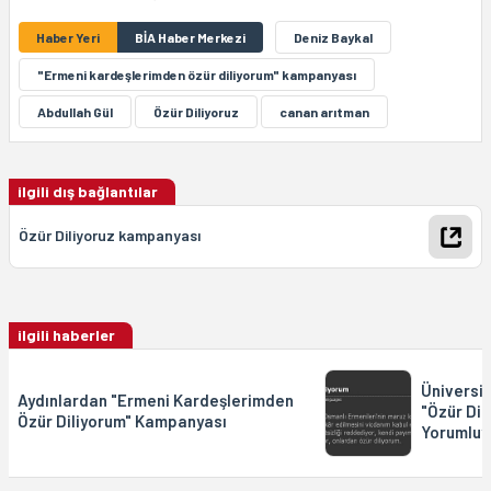
Haber Yeri
BİA Haber Merkezi
Deniz Baykal
"Ermeni kardeşlerimden özür diliyorum" kampanyası
Abdullah Gül
Özür Diliyoruz
canan arıtman
ilgili dış bağlantılar
Özür Diliyoruz kampanyası
ilgili haberler
Üniversit
Aydınlardan "Ermeni Kardeşlerimden
"Özür Dil
Özür Diliyorum" Kampanyası
Yorumluy