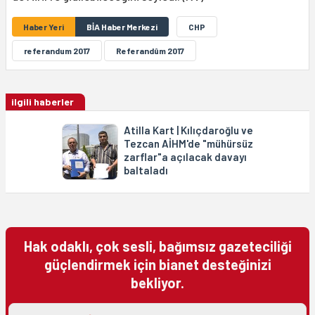
Haber Yeri
BİA Haber Merkezi
CHP
referandum 2017
Referandûm 2017
ilgili haberler
Atilla Kart | Kılıçdaroğlu ve
Tezcan AİHM'de "mühürsüz
zarflar"a açılacak davayı
baltaladı
Hak odaklı, çok sesli, bağımsız gazeteciliği
güçlendirmek için bianet desteğinizi
bekliyor.