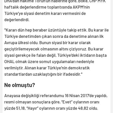
DHA'dan Hakime Torun'un haberine göre, Böke, CHP MYK
haftalık değerlendirme toplantısında AKPM'nin
Türkiye'ye siyasi denetim kararı vermesini de
değerlendirdi.
"Kararı dün hep beraber üzüntüyle takip ettik. Bu karar ile
Türkiye denetimden çıkan sonra da denetime alınan ilk
Avrupa ülkesi oldu. Bunun siyasi bir karar olarak
geçiştirilemeyecek olmasının altını çiziyoruz. Bu karar
siyasi gerekçe ile falan değil, Türkiye'deki iktidarın başta
OHAL olmak üzere somut uygulamaları nedeniyle
verilmiştir. Alınan karar Türkiye'nin demokratik
standartlardan uzaklaştığını bir ifadesidir."
Ne olmuştu?
Anayasa değişikliği referandumu 16 Nisan 2017’de yapıldı,
resmi olmayan sonuçlara göre, “Evet” oylarının oranı
yüzde 51,18, “Hayır” oylarının oranı yüzde 48,82 oldu.