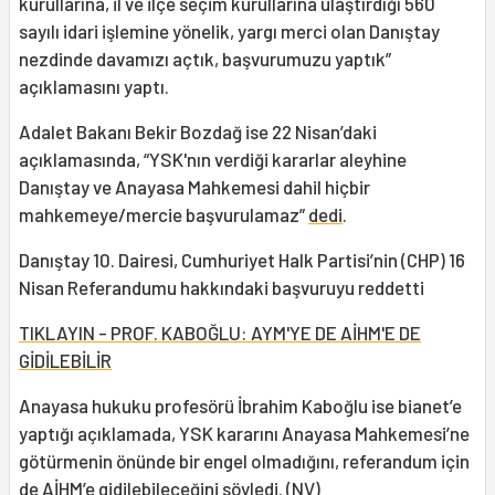
kurullarına, il ve ilçe seçim kurullarına ulaştırdığı 560
sayılı idari işlemine yönelik, yargı merci olan Danıştay
nezdinde davamızı açtık, başvurumuzu yaptık”
açıklamasını yaptı.
Adalet Bakanı Bekir Bozdağ ise 22 Nisan’daki
açıklamasında, “YSK'nın verdiği kararlar aleyhine
Danıştay ve Anayasa Mahkemesi dahil hiçbir
mahkemeye/mercie başvurulamaz”
dedi
.
Danıştay 10. Dairesi, Cumhuriyet Halk Partisi’nin (CHP) 16
Nisan Referandumu hakkındaki başvuruyu reddetti
TIKLAYIN - PROF. KABOĞLU: AYM'YE DE AİHM'E DE
GİDİLEBİLİR
Anayasa hukuku profesörü İbrahim Kaboğlu ise bianet’e
yaptığı açıklamada, YSK kararını Anayasa Mahkemesi’ne
götürmenin önünde bir engel olmadığını, referandum için
de AİHM’e gidilebileceğini söyledi. (NV)