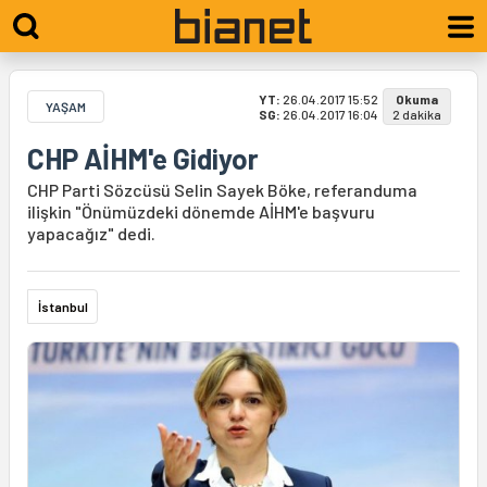
YT:
26.04.2017 15:52
Okuma
YAŞAM
SG:
26.04.2017 16:04
2 dakika
CHP AİHM'e Gidiyor
CHP Parti Sözcüsü Selin Sayek Böke, referanduma
ilişkin "Önümüzdeki dönemde AİHM'e başvuru
yapacağız" dedi.
İstanbul