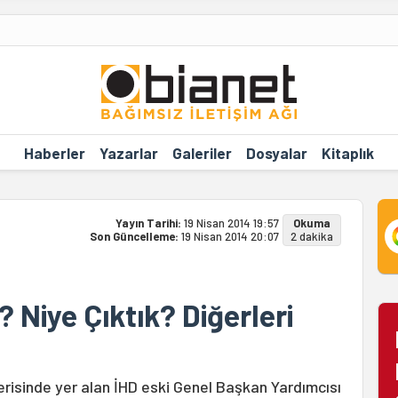
Haberler
Yazarlar
Galeriler
Dosyalar
Kitaplık
Yayın Tarihi:
19 Nisan 2014 19:57
Okuma
Son Güncelleme:
19 Nisan 2014 20:07
2 dakika
? Niye Çıktık? Diğerleri
erisinde yer alan İHD eski Genel Başkan Yardımcısı