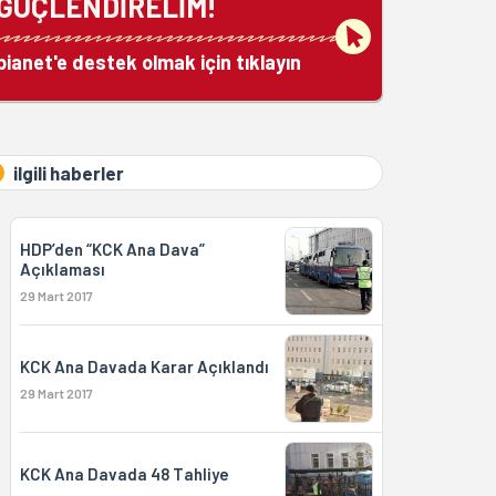
GÜÇLENDİRELİM!
bianet'e destek olmak için tıklayın
ilgili haberler
HDP’den “KCK Ana Dava”
Açıklaması
29 Mart 2017
KCK Ana Davada Karar Açıklandı
29 Mart 2017
KCK Ana Davada 48 Tahliye