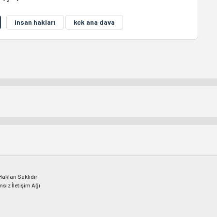
insan hakları
kck ana dava
kları Saklıdır
msız İletişim Ağı