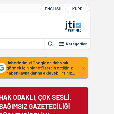
ENGLISH
KURDÎ
Kategoriler
Haberlerimizi Google'da daha sık
×
görmek için bianet'i tercih ettiğiniz
haber kaynaklarına ekleyebilirsiniz...
HAK ODAKLI, ÇOK SESLİ,
BAĞIMSIZ GAZETECİLİĞİ