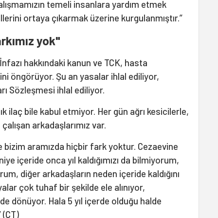
 çalışmamızın temeli insanlara yardım etmek
allerini ortaya çıkarmak üzerine kurgulanmıştır.”
arkımız yok"
 İnfazı hakkındaki kanun ve TCK, hasta
ini öngörüyor. Şu an yasalar ihlal ediliyor,
 Sözleşmesi ihlal ediliyor.
k ilaç bile kabul etmiyor. Her gün ağrı kesicilerle,
a çalışan arkadaşlarımız var.
le bizim aramızda hiçbir fark yoktur. Cezaevine
niye içeride onca yıl kaldığımızı da bilmiyorum,
orum, diğer arkadaşların neden içeride kaldığını
lar çok tuhaf bir şekilde ele alınıyor,
lde dönüyor. Hala 5 yıl içerde olduğu halde
” (ÇT)