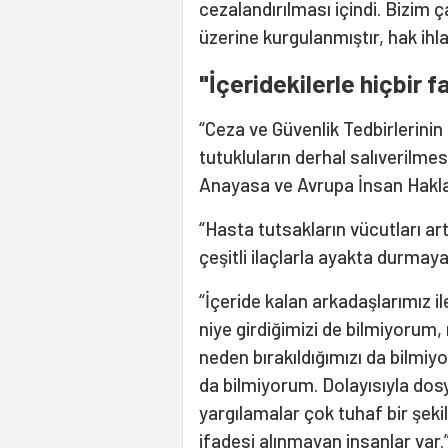
cezalandırılması içindi. Bizim
üzerine kurgulanmıştır, hak ihl
"İçeridekilerle hiçbir f
“Ceza ve Güvenlik Tedbirlerinin
tutukluların derhal salıverilmes
Anayasa ve Avrupa İnsan Hakları
“Hasta tutsakların vücutları artı
çeşitli ilaçlarla ayakta durmay
“İçeride kalan arkadaşlarımız i
niye girdiğimizi de bilmiyorum, 
neden bırakıldığımızı da bilmiy
da bilmiyorum. Dolayısıyla dosya
yargılamalar çok tuhaf bir şeki
ifadesi alınmayan insanlar var.