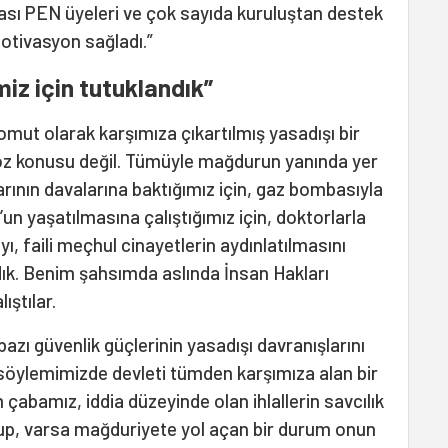
rası PEN üyeleri ve çok sayıda kuruluştan destek
otivasyon sağladı.”
imiz için tutuklandık”
ut olarak karşımıza çıkartılmış yasadışı bir
 söz konusu değil. Tümüyle mağdurun yanında yer
arının davalarına baktığımız için, gaz bombasıyla
n yaşatılmasına çalıştığımız için, doktorlarla
, faili meçhul cinayetlerin aydınlatılmasını
dık. Benim şahsımda aslında İnsan Hakları
ştılar.
 bazı güvenlik güçlerinin yasadışı davranışlarını
r söylemimizde devleti tümden karşımıza alan bir
 çabamız, iddia düzeyinde olan ihlallerin savcılık
p, varsa mağduriyete yol açan bir durum onun