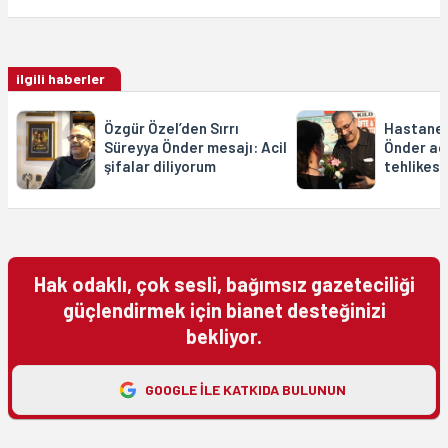
ilgili haberler
Özgür Özel’den Sırrı
Hastaned
Süreyya Önder mesajı: Acil
Önder aç
şifalar diliyorum
tehlikes
Hak odaklı, çok sesli, bağımsız gazeteciliği
güçlendirmek için bianet desteğinizi
bekliyor.
GOOGLE ILE KATKIDA BULUNUN