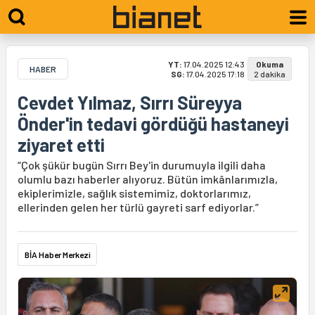
YT:
17.04.2025 12:43
Okuma
HABER
SG:
17.04.2025 17:18
2 dakika
Cevdet Yılmaz, Sırrı Süreyya
Önder'in tedavi gördüğü hastaneyi
ziyaret etti
“Çok şükür bugün Sırrı Bey'in durumuyla ilgili daha
olumlu bazı haberler alıyoruz. Bütün imkânlarımızla,
ekiplerimizle, sağlık sistemimiz, doktorlarımız,
ellerinden gelen her türlü gayreti sarf ediyorlar.”
BİA Haber Merkezi