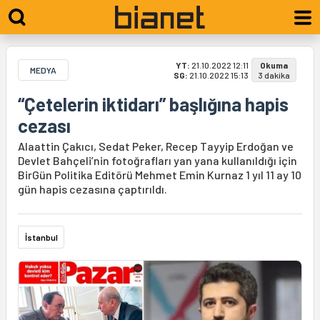
YT:
21.10.2022 12:11
Okuma
MEDYA
SG:
21.10.2022 15:13
3 dakika
“Çetelerin iktidarı” başlığına hapis
cezası
Alaattin Çakıcı, Sedat Peker, Recep Tayyip Erdoğan ve
Devlet Bahçeli’nin fotoğrafları yan yana kullanıldığı için
BirGün Politika Editörü Mehmet Emin Kurnaz 1 yıl 11 ay 10
gün hapis cezasına çaptırıldı.
İstanbul