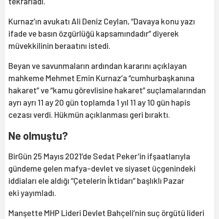
tekrarladı.
Kurnaz’ın avukatı Ali Deniz Ceylan, “Davaya konu yazı
ifade ve basın özgürlüğü kapsamındadır” diyerek
müvekkilinin beraatını istedi.
Beyan ve savunmaların ardından kararını açıklayan
mahkeme Mehmet Emin Kurnaz’a “cumhurbaşkanına
hakaret” ve “kamu görevlisine hakaret” suçlamalarından
ayrı ayrı 11 ay 20 gün toplamda 1 yıl 11 ay 10 gün hapis
cezası verdi. Hükmün açıklanması geri bıraktı.
Ne olmuştu?
BirGün 25 Mayıs 2021’de Sedat Peker’in ifşaatlarıyla
gündeme gelen mafya-devlet ve siyaset üçgenindeki
iddiaları ele aldığı “Çetelerin İktidarı” başlıklı Pazar
eki yayımladı.
Manşette MHP Lideri Devlet Bahçeli’nin suç örgütü lideri