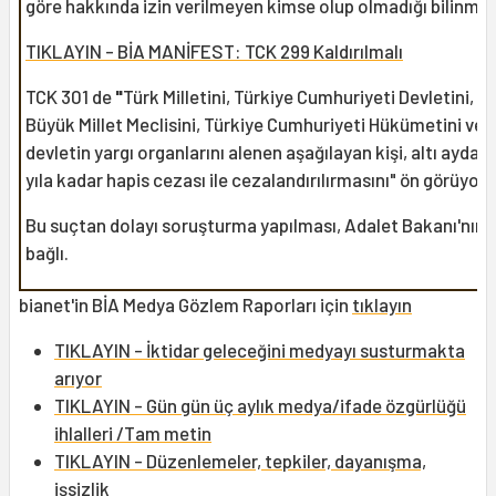
göre hakkında izin verilmeyen kimse olup olmadığı bilinmiy
TIKLAYIN - BİA MANİFEST: TCK 299 Kaldırılmalı
TCK 301 de
"
Türk Milletini, Türkiye Cumhuriyeti Devletini, T
Büyük Millet Meclisini, Türkiye Cumhuriyeti Hükümetini ve
devletin yargı organlarını alenen aşağılayan kişi, altı aydan 
yıla kadar hapis cezası ile cezalandırılırmasını" ön görüyor.
Bu suçtan dolayı soruşturma yapılması, Adalet Bakanı'nın 
bağlı.
bianet'in BİA Medya Gözlem Raporları için
tıklayın
TIKLAYIN - İktidar geleceğini medyayı susturmakta
arıyor
TIKLAYIN - Gün gün üç aylık medya/ifade özgürlüğü
ihlalleri /Tam metin
TIKLAYIN - Düzenlemeler, tepkiler, dayanışma,
işsizlik