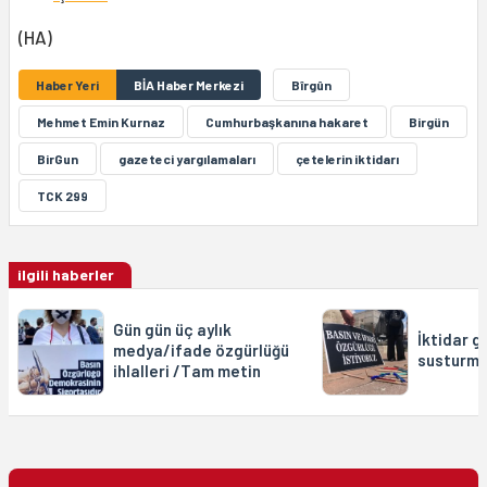
(HA)
Haber Yeri
BİA Haber Merkezi
Bîrgûn
Mehmet Emin Kurnaz
Cumhurbaşkanına hakaret
Birgün
BirGun
gazeteci yargılamaları
çetelerin iktidarı
TCK 299
ilgili haberler
Gün gün üç aylık
İktidar g
medya/ifade özgürlüğü
susturma
ihlalleri /Tam metin