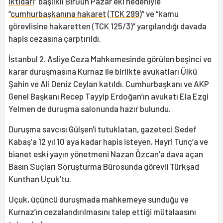
İktidarı
” başlıklı BirGün Pazar eki nedeniyle
“
cumhurbaşkanına hakaret
(
TCK 299
)” ve “kamu
görevlisine hakaretten (TCK 125/3)” yargılandığı davada
hapis cezasına çarptırıldı.
İstanbul 2. Asliye Ceza Mahkemesinde görülen beşinci ve
karar duruşmasına Kurnaz ile birlikte avukatları Ülkü
Şahin ve Ali Deniz Ceylan katıldı. Cumhurbaşkanı ve AKP
Genel Başkanı Recep Tayyip Erdoğan’ın avukatı Ela Ezgi
Yelmen de duruşma salonunda hazır bulundu.
Duruşma savcısı Gülşen'i tutuklatan, gazeteci Sedef
Kabaş’a 12 yıl 10 aya kadar hapis isteyen, Hayri Tunç’a ve
bianet eski yayın yönetmeni Nazan Özcan’a dava açan
Basın Suçları Soruşturma Bürosunda görevli Türkşad
Kunthan Uçuk’tu.
Uçuk, üçüncü duruşmada mahkemeye sunduğu ve
Kurnaz’ın cezalandırılmasını talep ettiği mütalaasını