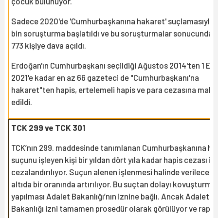
çocuk bulunuyor.
Sadece 2020'de 'Cumhurbaşkanına hakaret' suçlamasıyla 
bin soruşturma başlatıldı ve bu soruşturmalar sonucunda 9
773 kişiye dava açıldı.
Erdoğan'ın Cumhurbaşkanı seçildiği Ağustos 2014'ten 1 Ek
2021'e kadar en az 66 gazeteci de "Cumhurbaşkanı'na
hakaret"ten hapis, ertelemeli hapis ve para cezasına mah
edildi.
TCK 299 ve TCK 301
TCK’nın 299. maddesinde tanımlanan Cumhurbaşkanına ha
suçunu işleyen kişi bir yıldan dört yıla kadar hapis cezası ile
cezalandırılıyor. Suçun alenen işlenmesi halinde verilecek
altıda bir oranında artırılıyor. Bu suçtan dolayı kovuşturma
yapılması Adalet Bakanlığı’nın iznine bağlı. Ancak Adalet
Bakanlığı izni tamamen prosedür olarak görülüyor ve rapor