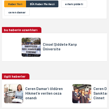
Haber Yeri
BİA Haber Merkezi
erkek şiddeti
ceren damar
bu haberin uzantıları
Cinsel Şiddete Karşı
Üniversite
ilgili haberler
Ceren Damar'ı öldüren
Ceren Da
Hikmet'e verilen ceza
Sanıktan
onandı
Cinnet