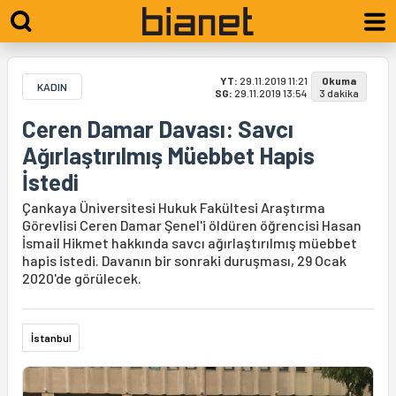
YT:
29.11.2019 11:21
Okuma
KADIN
SG:
29.11.2019 13:54
3 dakika
Ceren Damar Davası: Savcı
Ağırlaştırılmış Müebbet Hapis
İstedi
Çankaya Üniversitesi Hukuk Fakültesi Araştırma
Görevlisi Ceren Damar Şenel'i öldüren öğrencisi Hasan
İsmail Hikmet hakkında savcı ağırlaştırılmış müebbet
hapis istedi. Davanın bir sonraki duruşması, 29 Ocak
2020'de görülecek.
İstanbul