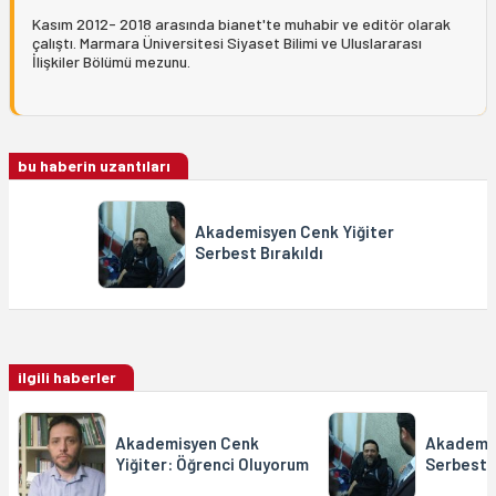
Kasım 2012- 2018 arasında bianet'te muhabir ve editör olarak
çalıştı. Marmara Üniversitesi Siyaset Bilimi ve Uluslararası
İlişkiler Bölümü mezunu.
bu haberin uzantıları
Akademisyen Cenk Yiğiter
Serbest Bırakıldı
ilgili haberler
Akademisyen Cenk
Akademis
Yiğiter: Öğrenci Oluyorum
Serbest B