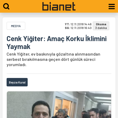
YT:
12.11.2018 14:46
Okuma
MEDYA
SG:
12.11.2018 16:40
3 dakika
Cenk Yiğiter: Amaç Korku İklimini
Yaymak
Cenk Yiğiter, ev baskınıyla gözaltına alınmasından
serbest bırakılmasına geçen dört günlük süreci
yorumladı.
Beyza Kural