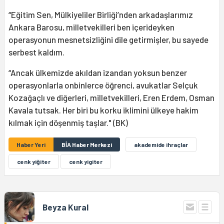
“Eğitim Sen, Mülkiyeliler Birliği’nden arkadaşlarımız
Ankara Barosu, milletvekilleri ben içerideyken
operasyonun mesnetsizliğini dile getirmişler, bu sayede
serbest kaldım.
“Ancak ülkemizde akıldan izandan yoksun benzer
operasyonlarla onbinlerce öğrenci, avukatlar Selçuk
Kozağaçlı ve diğerleri, milletvekilleri, Eren Erdem, Osman
Kavala tutsak. Her biri bu korku iklimini ülkeye hakim
kılmak için döşenmiş taşlar." (BK)
Haber Yeri
BİA Haber Merkezi
akademide ihraçlar
cenk yiğiter
cenk yigiter
Beyza Kural