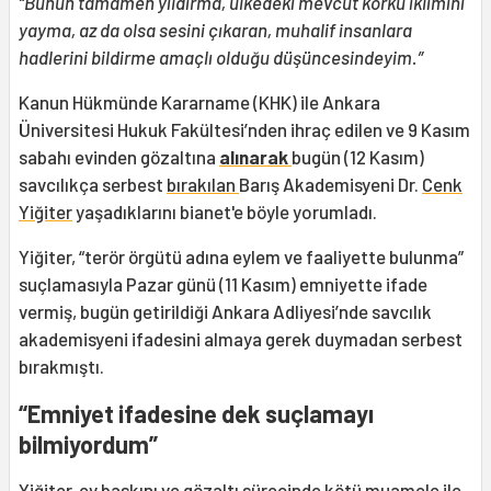
“Bunun tamamen yıldırma, ülkedeki mevcut korku iklimini
yayma, az da olsa sesini çıkaran, muhalif insanlara
hadlerini bildirme amaçlı olduğu düşüncesindeyim.”
Kanun Hükmünde Kararname (KHK) ile Ankara
Üniversitesi Hukuk Fakültesi’nden ihraç edilen ve 9 Kasım
sabahı evinden gözaltına
alınarak
bugün (12 Kasım)
savcılıkça serbest
bırakılan
Barış Akademisyeni Dr.
Cenk
Yiğiter
yaşadıklarını bianet'e böyle yorumladı.
Yiğiter, “terör örgütü adına eylem ve faaliyette bulunma”
suçlamasıyla Pazar günü (11 Kasım) emniyette ifade
vermiş, bugün getirildiği Ankara Adliyesi’nde savcılık
akademisyeni ifadesini almaya gerek duymadan serbest
bırakmıştı.
“Emniyet ifadesine dek suçlamayı
bilmiyordum”
Yiğiter, ev baskını ve gözaltı sürecinde kötü muamele ile