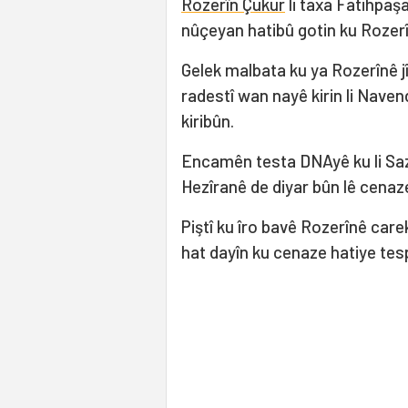
Rozerîn Çukur
li taxa Fatihpaş
nûçeyan hatibû gotin ku Rozerîn
Gelek malbata ku ya Rozerînê j
radestî wan nayê kirin li Naven
kiribûn.
Encamên testa DNAyê ku li Saziy
Hezîranê de diyar bûn lê cenaz
Piştî ku îro bavê Rozerînê carek 
hat dayîn ku cenaze hatiye tesp