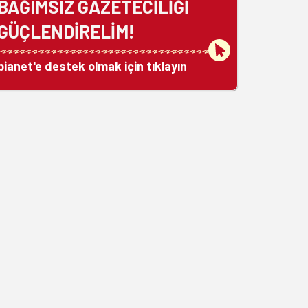
BAĞIMSIZ GAZETECİLİĞİ
GÜÇLENDİRELİM!
bianet'e destek olmak için tıklayın