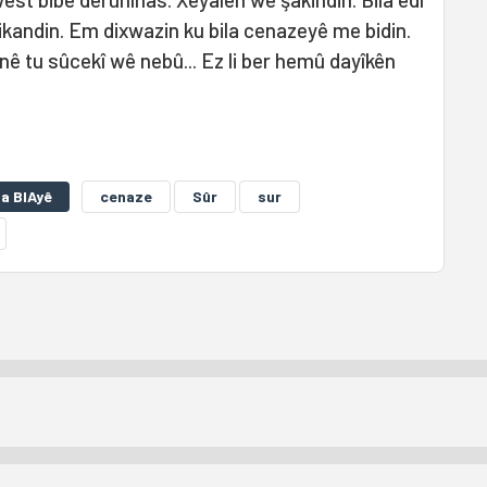
kandin. Em dixwazin ku bila cenazeyê me bidin.
nê tu sûcekî wê nebû... Ez li ber hemû dayîkên
a BIAyê
cenaze
Sûr
sur