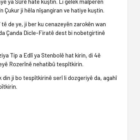
ayê ya Sûrê hate kuştin. Li gelek malperên
 Çukur ji hêla nîşangiran ve hatiye kuştin.
î tê de ye, ji ber ku cenazeyên zarokên wan
da Çanda Dicle-Firatê dest bi nobetgirtinê
a Tip a Edlî ya Stenbolê hat kirin, di 4ê
eyê Rozerînê nehatibû tespîtkirin.
din ji bo tespîtkirinê serî li dozgeriyê da, agahî
îtkirin.