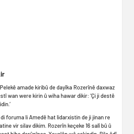
ir
Pelekê amade kiribû de dayîka Rozerînê daxwaz
tî wan were kirin û wiha hawar dikir: ‘Çi ji destê
din.’
i foruma li Amedê hat lidarxistin de ji jinan re
tine vir silav dikim. Rozerîn keçeke 16 salî bû û
st bibe derûnînas. Xeyalên wê şakindin. Bila êdî