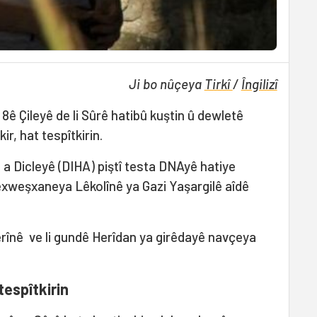
Ji bo nûçeya
Tirkî
/
Îngilizî
ê Çileyê de li Sûrê hatibû kuştin û dewletê
r, hat tespîtkirin.
a Dicleyê (DIHA) piştî testa DNAyê hatiye
Nexweşxaneya Lêkolînê ya Gazi Yaşargilê aîdê
erînê ve li gundê Herîdan ya girêdayê navçeya
tespîtkirin