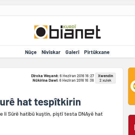
Nûçe
Nivîskar
Galerî
Pirtûkxane
Dîroka Weşanê:
6 Hezîran 2016 16:27
Xwendin
Nûkirina Dawî:
6 Hezîran 2016 16:36
2 xulek
rê hat tespîtkirin
 li Sûrê hatibû kuştin, piştî testa DNAyê hat