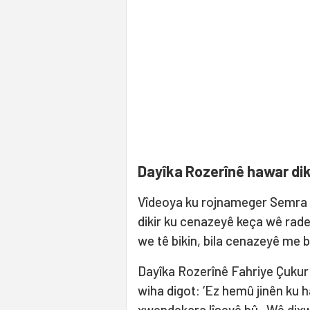
Dayîka Rozerînê hawar dik
Vîdeoya ku rojnameger Semra 
dikir ku cenazeyê keça wê rades
we tê bikin, bila cenazeyê me bi
Dayîka Rozerînê Fahriye Çukur d
wiha digot: ‘Ez hemû jinên ku ha
xwendekara lîseyê bû. Wê dixwe