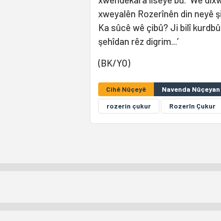
xweyalên Rozerînên din neyê şi
Ka sûcê wê çibû? Ji bilî kurdbû
şehîdan rêz digrim...’
(BK/YO)
Cihê Nûçeyê
Navenda Nûçeyan 
rozerin çukur
Rozerîn Çukur