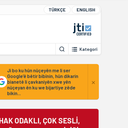
TÜRKÇE
ENGLISH
Kategorî
Ji bo ku hûn nûçeyên me li ser
Google’ê bêtir bibînin, hûn dikarin
×
bianetê li çavkaniyên xwe yên
nûçeyan ên ku we bijartiye zêde
bikin...
HAK ODAKLI, ÇOK SESLİ,