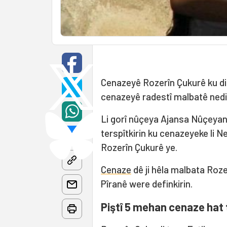
Cenazeyê Rozerîn Çukurê ku di 8
cenazeyê radestî malbatê nediki
Li gorî nûçeya Ajansa Nûçeyan 
terspîtkirin ku cenazeyeke li 
Rozerîn Çukurê ye.
Cenaze
dê ji hêla malbata Roz
Pîranê were definkirin.
Piştî 5 mehan cenaze hat 