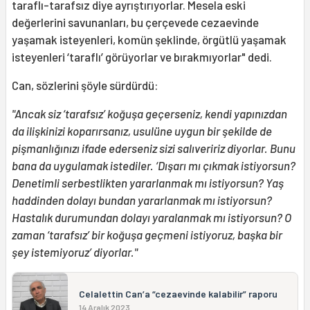
taraflı-tarafsız diye ayrıştırıyorlar. Mesela eski
değerlerini savunanları, bu çerçevede cezaevinde
yaşamak isteyenleri, komün şeklinde, örgütlü yaşamak
isteyenleri ‘taraflı’ görüyorlar ve bırakmıyorlar" dedi.
Can, sözlerini şöyle sürdürdü:
"Ancak siz ‘tarafsız’ koğuşa geçerseniz, kendi yapınızdan
da ilişkinizi koparırsanız, usulüne uygun bir şekilde de
pişmanlığınızı ifade ederseniz sizi salıveririz diyorlar. Bunu
bana da uygulamak istediler. ‘Dışarı mı çıkmak istiyorsun?
Denetimli serbestlikten yararlanmak mı istiyorsun? Yaş
haddinden dolayı bundan yararlanmak mı istiyorsun?
Hastalık durumundan dolayı yaralanmak mı istiyorsun? O
zaman ‘tarafsız’ bir koğuşa geçmeni istiyoruz, başka bir
şey istemiyoruz’ diyorlar."
Celalettin Can’a “cezaevinde kalabilir” raporu
14 Aralık 2023