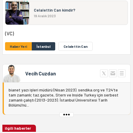
Celalettin Can kimdir?
19 Aralık 2023
(VC)
Haber Yeri
İstanbul
Celalettin Can
Vecih Cuzdan
bianet yazı işleri müdürü (Nisan 2023). sendika.org ve T24’te
tam zamanlı; taz.gazete, Stern ve Inside Turkey için serbest
zamanlı çalıştı (2013-2023). İstanbul Üniversitesi Tarih
Bölümü’nü...
ilgili haberler