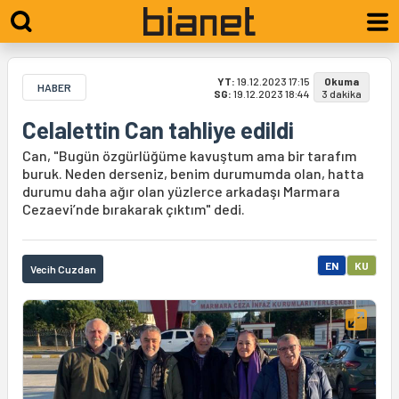
YT:
19.12.2023 17:15
Okuma
HABER
SG:
19.12.2023 18:44
3 dakika
Celalettin Can tahliye edildi
Can, "Bugün özgürlüğüme kavuştum ama bir tarafım
buruk. Neden derseniz, benim durumumda olan, hatta
durumu daha ağır olan yüzlerce arkadaşı Marmara
Cezaevi’nde bırakarak çıktım" dedi.
EN
KU
Vecih Cuzdan