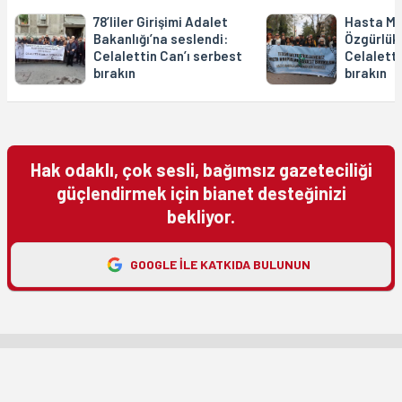
78’liler Girişimi Adalet
Hasta Ma
Bakanlığı’na seslendi:
Özgürlük 
Celalettin Can’ı serbest
Celaletti
bırakın
bırakın
Hak odaklı, çok sesli, bağımsız gazeteciliği
güçlendirmek için bianet desteğinizi
bekliyor.
GOOGLE ILE KATKIDA BULUNUN