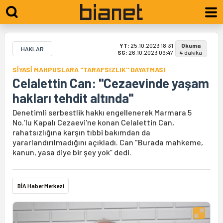
YT:
25.10.2023 18:31
Okuma
HAKLAR
SG:
26.10.2023 09:47
4 dakika
SİYASİ MAHPUSLARA "TARAFSIZLIK" DAYATMASI
Celalettin Can: "Cezaevinde yaşam
hakları tehdit altında"
Denetimli serbestlik hakkı engellenerek Marmara 5
No.'lu Kapalı Cezaevi'ne konan Celalettin Can,
rahatsızlığına karşın tıbbi bakımdan da
yararlandırılmadığını açıkladı. Can "Burada mahkeme,
kanun, yasa diye bir şey yok” dedi.
BİA Haber Merkezi