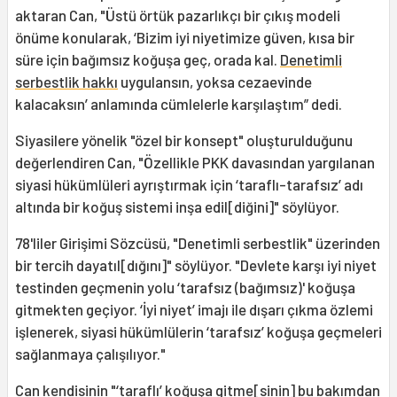
aktaran Can, "Üstü örtük pazarlıkçı bir çıkış modeli
önüme konularak, ‘Bizim iyi niyetimize güven, kısa bir
süre için bağımsız koğuşa geç, orada kal.
Denetimli
serbestlik hakkı
uygulansın, yoksa cezaevinde
kalacaksın’ anlamında cümlelerle karşılaştım” dedi.
Siyasilere yönelik "özel bir konsept" oluşturulduğunu
değerlendiren Can, "Özellikle PKK davasından yargılanan
siyasi hükümlüleri ayrıştırmak için ‘taraflı-tarafsız’ adı
altında bir koğuş sistemi inşa edil[diğini]" söylüyor.
78'liler Girişimi Sözcüsü, "Denetimli serbestlik" üzerinden
bir tercih dayatıl[dığını]" söylüyor. "Devlete karşı iyi niyet
testinden geçmenin yolu ‘tarafsız (bağımsız)' koğuşa
gitmekten geçiyor. ‘İyi niyet’ imajı ile dışarı çıkma özlemi
işlenerek, siyasi hükümlülerin ‘tarafsız’ koğuşa geçmeleri
sağlanmaya çalışılıyor."
Can kendisinin "‘taraflı’ koğuşa gitme[sinin] bu bakımdan