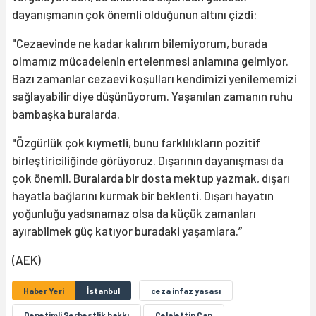
dayanışmanın çok önemli olduğunun altını çizdi:
"Cezaevinde ne kadar kalırım bilemiyorum, burada
olmamız mücadelenin ertelenmesi anlamına gelmiyor.
Bazı zamanlar cezaevi koşulları kendimizi yenilememizi
sağlayabilir diye düşünüyorum. Yaşanılan zamanın ruhu
bambaşka buralarda.
"Özgürlük çok kıymetli, bunu farklılıkların pozitif
birleştiriciliğinde görüyoruz. Dışarının dayanışması da
çok önemli. Buralarda bir dosta mektup yazmak, dışarı
hayatla bağlarını kurmak bir beklenti. Dışarı hayatın
yoğunluğu yadsınamaz olsa da küçük zamanları
ayırabilmek güç katıyor buradaki yaşamlara.”
(AEK)
Haber Yeri
İstanbul
ceza infaz yasası
Denetimli Serbestlik hakkı
Celalettin Can