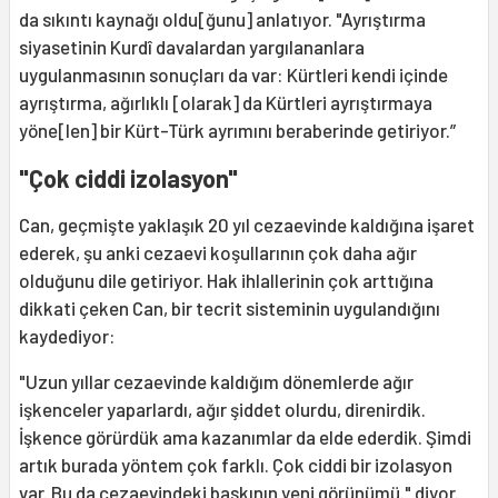
da sıkıntı kaynağı oldu[ğunu] anlatıyor. "Ayrıştırma
siyasetinin Kurdî davalardan yargılananlara
uygulanmasının sonuçları da var: Kürtleri kendi içinde
ayrıştırma, ağırlıklı [olarak] da Kürtleri ayrıştırmaya
yöne[len] bir Kürt-Türk ayrımını beraberinde getiriyor.”
"Çok ciddi izolasyon"
Can, geçmişte yaklaşık 20 yıl cezaevinde kaldığına işaret
ederek, şu anki cezaevi koşullarının çok daha ağır
olduğunu dile getiriyor. Hak ihlallerinin çok arttığına
dikkati çeken Can, bir tecrit sisteminin uygulandığını
kaydediyor:
"Uzun yıllar cezaevinde kaldığım dönemlerde ağır
işkenceler yaparlardı, ağır şiddet olurdu, direnirdik.
İşkence görürdük ama kazanımlar da elde ederdik. Şimdi
artık burada yöntem çok farklı. Çok ciddi bir izolasyon
var. Bu da cezaevindeki baskının yeni görünümü." diyor.