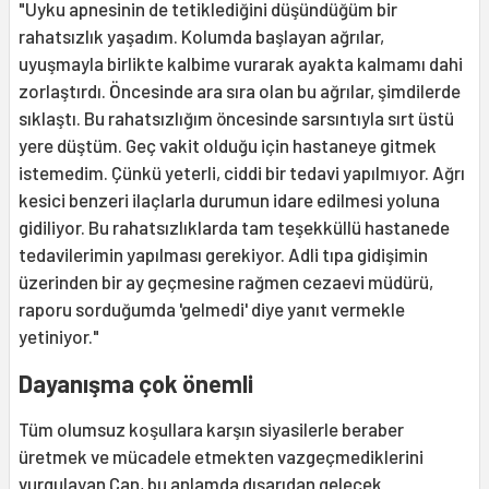
"Uyku apnesinin de tetiklediğini düşündüğüm bir
rahatsızlık yaşadım. Kolumda başlayan ağrılar,
uyuşmayla birlikte kalbime vurarak ayakta kalmamı dahi
zorlaştırdı. Öncesinde ara sıra olan bu ağrılar, şimdilerde
sıklaştı. Bu rahatsızlığım öncesinde sarsıntıyla sırt üstü
yere düştüm. Geç vakit olduğu için hastaneye gitmek
istemedim. Çünkü yeterli, ciddi bir tedavi yapılmıyor. Ağrı
kesici benzeri ilaçlarla durumun idare edilmesi yoluna
gidiliyor. Bu rahatsızlıklarda tam teşekküllü hastanede
tedavilerimin yapılması gerekiyor. Adli tıpa gidişimin
üzerinden bir ay geçmesine rağmen cezaevi müdürü,
raporu sorduğumda 'gelmedi' diye yanıt vermekle
yetiniyor."
Dayanışma çok önemli
Tüm olumsuz koşullara karşın siyasilerle beraber
üretmek ve mücadele etmekten vazgeçmediklerini
vurgulayan Can, bu anlamda dışarıdan gelecek