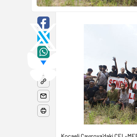
Kocaeli Çayırova'daki
ÇEL-ME