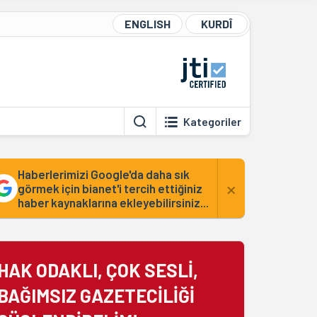
ENGLISH
KURDÎ
Kategoriler
Haberlerimizi Google'da daha sık
×
görmek için bianet'i tercih ettiğiniz
haber kaynaklarına ekleyebilirsiniz...
HAK ODAKLI, ÇOK SESLİ,
BAĞIMSIZ GAZETECİLİĞİ