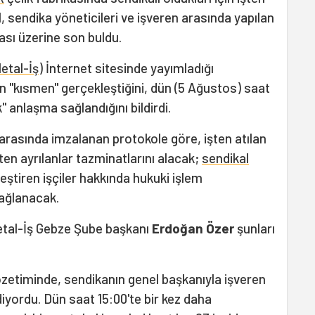
gal, sendika yöneticileri ve işveren arasında yapılan
sı üzerine son buldu.
Metal-İş
) İnternet sitesinde yayımladığı
nin "kısmen" gerçekleştiğini, dün (5 Ağustos) saat
k" anlaşma sağlandığını bildirdi.
n arasında imzalanan protokole göre, işten atılan
işten ayrılanlar tazminatlarını alacak;
sendikal
eştiren işçiler hakkında hukuki işlem
sağlanacak.
Metal-İş Gebze Şube başkanı
Erdoğan Özer
şunları
gözetiminde, sendikanın genel başkanıyla işveren
yordu. Dün saat 15:00'te bir kez daha