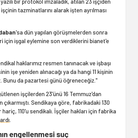
azılı bir protokol imzaladık, atılan 23 işçiden
1 işçinin tazminatlarını alarak işten ayrılması
daban
'sa dün yapılan görüşmelerden sonra
i için işgal eylemine son verdiklerini bianet'e
ndikal haklarımız resmen tanınacak ve işbaşı
inin işe yeniden alınacağı ya da hangi 11 kişinin
iz. Bunu da pazartesi günü öğreneceğiz."
rgütlenen işçilerden 23'ünü 16 Temmuz'dan
en çıkarmıştı. Sendikaya göre, fabrikadaki 130
hariç, 110'u sendikalı. İşçiler hakları için fabrika
ardı
.
nın engellenmesi suç