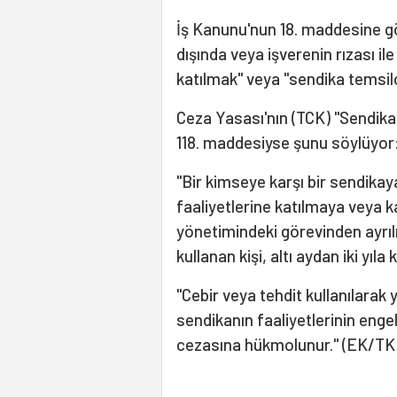
İş Kanunu'nun 18. maddesine gö
dışında veya işverenin rızası il
katılmak" veya "sendika temsilc
Ceza Yasası'nın (TCK) "Sendikal
118. maddesiyse şunu söylüyor
"Bir kimseye karşı bir sendik
faaliyetlerine katılmaya veya
yönetimindeki görevinden ayrı
kullanan kişi, altı aydan iki yıla
"Cebir veya tehdit kullanılarak 
sendikanın faaliyetlerinin engel
cezasına hükmolunur." (EK/TK