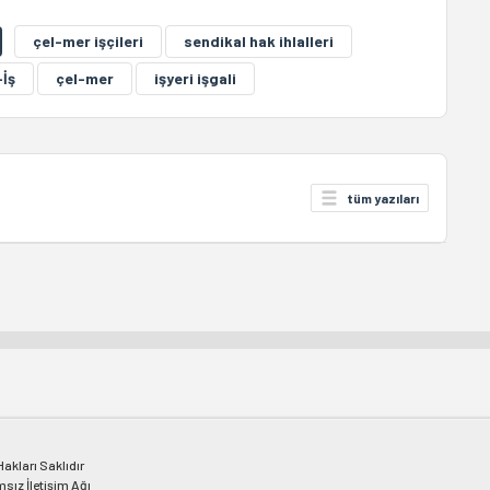
çel-mer işçileri
sendikal hak ihlalleri
-İş
çel-mer
işyeri işgali
tüm yazıları
kları Saklıdır
msız İletişim Ağı