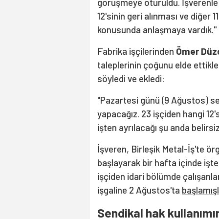
görüşmeye oturuldu. İşverenle y
12'sinin geri alınması ve diğer 1
konusunda anlaşmaya vardık."
Fabrika işçilerinden
Ömer Düz
taleplerinin çoğunu elde ettikler
söyledi ve ekledi:
"Pazartesi günü (9 Ağustos) se
yapacağız. 23 işçiden hangi 12's
işten ayrılacağı şu anda belirs
İşveren, Birleşik Metal-İş'te ö
başlayarak bir hafta içinde işt
işçiden idari bölümde çalışanlar 
işgaline 2 Ağustos'ta
başlamışl
Sendikal hak kullanımı