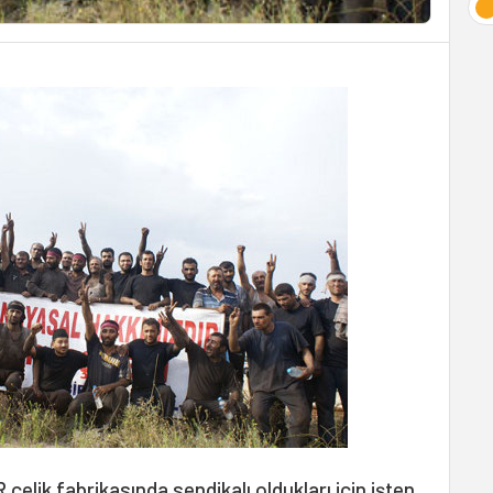
R
çelik fabrikasında sendikalı oldukları için işten