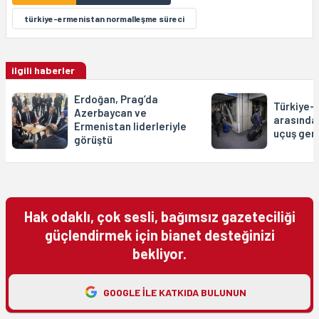
türkiye-ermenistan normalleşme süreci
ilgili haberler
Erdoğan, Prag’da
Türkiye-
Azerbaycan ve
arasında
Ermenistan liderleriyle
uçuş ger
görüştü
Hak odaklı, çok sesli, bağımsız gazeteciliği
güçlendirmek için bianet desteğinizi
bekliyor.
GOOGLE ILE KATKIDA BULUNUN