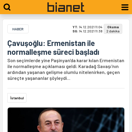
YT:
14.12.2021 11:04
Okuma
HABER
SG:
14.12.2021 11:38
2 dakika
Çavuşoğlu: Ermenistan ile
normalleşme süreci başladı
Son seçimlerde yine Paşinyan'da karar kılan Ermenistan
ile normalleşme açıklaması geldi. Karadağ Savaşı'nın
ardından yaşanan gelişme olumlu nitelenirken, geçen
süreçte yaşananlar şöyleydi...
İstanbul