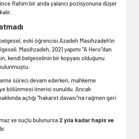
çekince Rahim bir anda yalancı pozisyonuna düşer
alır.
 atmadı
ı belgesel, eski öğrencisi Azadeh Masihzadeh'in
belgeseli. Masihzadeh, 2021 yapımı "A Hero"dan
n, kendi belgeselinin bir kopyası olduğunu
bulunmuştu.
hkeme süreci devam ederken, mahkeme
kiye bölünmesi önerisi sunuldu. Ancak
hakkında açtığı "hakaret davası"na rağmen geri
amaz ve suçlu bulunursa
2 yıla kadar hapis ve
ir.