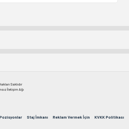
kları Saklıdır
msız İletişim Ağı
 Pozisyonlar
Staj İmkanı
Reklam Vermek İçin
KVKK Politikası