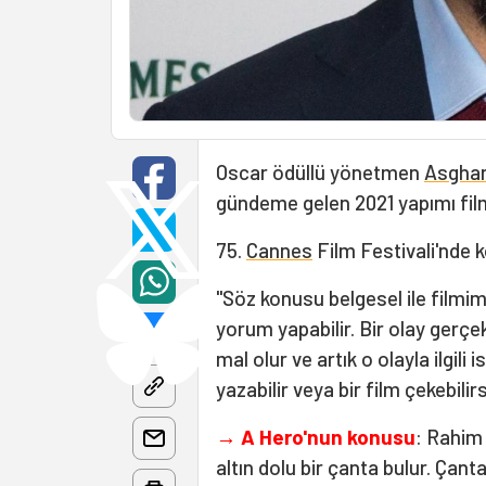
Oscar ödüllü yönetmen
Asghar
gündeme gelen 2021 yapımı film
75.
Cannes
Film Festivali'nde 
"Söz konusu belgesel ile filmimi
yorum yapabilir. Bir olay gerç
mal olur ve artık o olayla ilgili 
yazabilir veya bir film çekebilir
→ A Hero'nun konusu
: Rahim
altın dolu bir çanta bulur. Çan