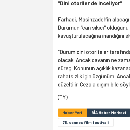
"Dini otoriler de inceliyor"
Farhadi, Masihzadeh'in alacağı c
Durumun "can sıkıcı" olduğunu
kavuşturulacağına inandığını ek
"Durum dini otoriteler tarafınd
olacak. Ancak davanın ne zaman
süreç. Konunun açıklık kazana
rahatsızlık için üzgünüm. Ancak
düzeltilir. Ceza aldığım bile söyl
(TY)
Haber Yeri
BİA Haber Merkezi
75. cannes film festivali