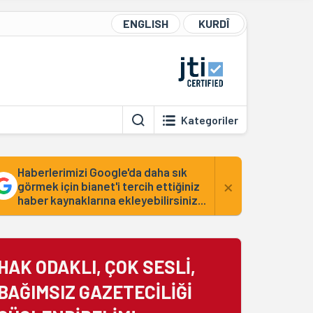
ENGLISH
KURDÎ
Kategoriler
Haberlerimizi Google'da daha sık
×
görmek için bianet'i tercih ettiğiniz
haber kaynaklarına ekleyebilirsiniz...
HAK ODAKLI, ÇOK SESLİ,
BAĞIMSIZ GAZETECİLİĞİ