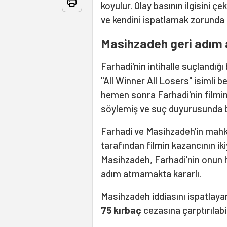
koyulur. Olay basının ilgisini 
ve kendini ispatlamak zorunda k
Masihzadeh geri adım
Farhadi'nin intihalle suçlandığ
"All Winner All Losers" isimli 
hemen sonra Farhadi'nin filmini
söylemiş ve suç duyurusunda 
Farhadi ve Masihzadeh'in ma
tarafından filmin kazancının i
Masihzadeh, Farhadi'nin onun 
adım atmamakta kararlı.
Masihzadeh iddiasını ispatlay
75 kırbaç
cezasına çarptırılabil