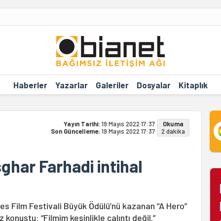
Haberler
Yazarlar
Galeriler
Dosyalar
Kitaplık
Yayın Tarihi:
19 Mayıs 2022 17:37
Okuma
Son Güncelleme:
19 Mayıs 2022 17:37
2 dakika
har Farhadi intihal
es Film Festivali Büyük Ödülü’nü kazanan “A Hero”
kez konuştu: “Filmim kesinlikle çalıntı değil.”