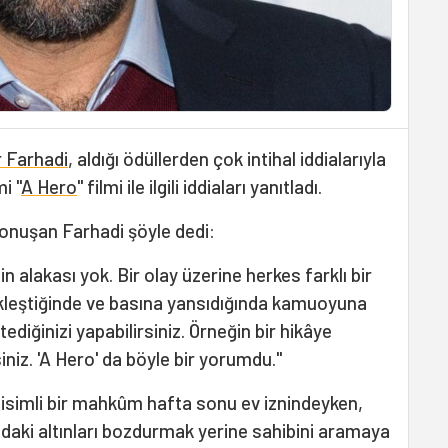
 Farhadi
, aldığı ödüllerden çok intihal iddialarıyla
i "
A Hero
" filmi ile ilgili iddiaları yanıtladı.
konuşan Farhadi şöyle dedi:
n alakası yok. Bir olay üzerine herkes farklı bir
ekleştiğinde ve basına yansıdığında kamuoyuna
istediğinizi yapabilirsiniz. Örneğin bir hikâye
siniz. 'A Hero' da böyle bir yorumdu."
 isimli bir mahkûm hafta sonu ev iznindeyken,
tadaki altınları bozdurmak yerine sahibini aramaya