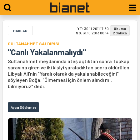
YT:
30.11.2011 17:30
Okuma
HAKLAR
SG:
31.10.2013 00:14
2 dakika
SULTANAHMET SALDIRISI
"Canlı Yakalanmalıydı"
Sultanahmet meydanında ateş açtıktan sonra Topkapı
sarayına giren ve iki kişiyi yaraladıktan sonra öldürülen
Libyalı Ali'nin "Yaralı olarak da yakalanabileceğini"
söyleyen Boğa, "Ölmemesi için önlem alındı mı,
bilmiyoruz" dedi.
Ayça Söylemez