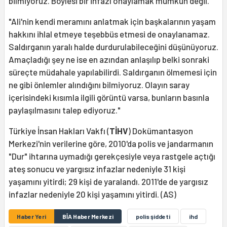
bilmiyoruz. Böylesi bir infazı onaylamak mümkün değil."
"Ali'nin kendi meramını anlatmak için başkalarının yaşam
hakkını ihlal etmeye teşebbüs etmesi de onaylanamaz.
Saldırganın yaralı halde durdurulabileceğini düşünüyoruz.
Amaçladığı şey ne ise en azından anlaşılıp belki sonraki
süreçte müdahale yapılabilirdi. Saldırganın ölmemesi için
ne gibi önlemler alındığını bilmiyoruz. Olayın saray
içerisindeki kısımla ilgili görüntü varsa, bunların basınla
paylaşılmasını talep ediyoruz."
Türkiye İnsan Hakları Vakfı (
TİHV
) Dokümantasyon
Merkezi'nin verilerine göre, 2010'da polis ve jandarmanın
"Dur" ihtarına uymadığı gerekçesiyle veya rastgele açtığı
ateş sonucu ve yargısız infazlar nedeniyle 31 kişi
yaşamını yitirdi; 29 kişi de yaralandı. 2011'de de yargısız
infazlar nedeniyle 20 kişi yaşamını yitirdi. (AS)
Haber Yeri
BİA Haber Merkezi
polis şiddeti
ihd