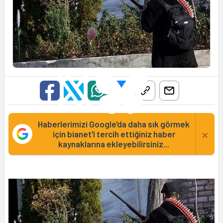
Haberlerimizi Google'da daha sık görmek
×
için bianet'i tercih ettiğiniz haber
kaynaklarına ekleyebilirsiniz...