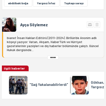
abdülbaki boğa
Yargısız İnfaz
Topkapı sarayı
Ayça Söylemez
bianet İnsan Hakları Editörü (2011-2024). BirGün’de Anonim adlı
köşeyi yazıyor. Vatan, Akşam, HaberTürk ve Hürriyet
gazetelerinin yazıişleri ve dış haberler bölümünde çalıştı. Güncel
Hukuk dergisinde...
ilgili haberler
Gökhan, 2
"Sağ Yakalanabilirlerdi"
Yargısız 