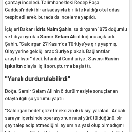
çantayı inceledi. Talimhane'deki Recep Paşa
Caddesi'ndeki bir arkadaşıyla birlikte kaldığı otel odası
tespit edilerek, burada da inceleme yapıldı.
İçişleri Bakanı
İdris Naim Şahin
, saldırganın 1975 doğumlu
ve Libya uyruklu
Samir Selam Ali
olduğunu açıkladı.
Şahin, "Saldırgan 27 Kasım'da Türkiye'ye giriş yapmış.
Olay yerine geldiği araç Suriye plakalı. Bağlantılar
araştırılıyor" dedi. İstanbul Cumhuriyet Savcısı
Rasim
Işıkaltın
olayla ilgili soruşturma başlattı.
"Yaralı durdurulabilirdi"
Boğa, Samir Selam Ali'nin öldürülmesiyle sonuçlanan
olayla ilgili şu yorumu yaptı:
"Saldırgan hedef gözetmeksizin iki kişiyi yaraladı. Ancak
sarayın içerisinde operasyonun nasıl yürütüldüğünü, bir
şey talep edip etmediğini, eylemin siyasi olup olmadığını