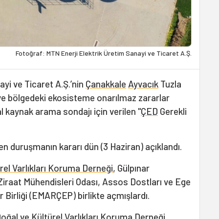
Fotoğraf: MTN Enerji Elektrik Üretim Sanayi ve Ticaret A.Ş.
yi ve Ticaret A.Ş.’nin
Çanakkale
Ayvacık
Tuzla
ve bölgedeki ekosisteme onarılmaz zararlar
 kaynak arama sondajı için verilen "
ÇED
Gerekli
en duruşmanın kararı dün (3 Haziran) açıklandı.
rel Varlıkları Koruma Derneği
, Gülpınar
Ziraat Mühendisleri Odası, Assos Dostları ve Ege
 Birliği (EMARÇEP) birlikte açmışlardı.
Doğal ve Kültürel Varlıkları Koruma Derneği