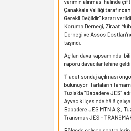
verimin alınması halinde çift
Çanakkale Valiliği tarafında
Gerekli Değildir” kararı veril
Koruma Derneği, Ziraat Mühe
Derneği ve Assos Dostları’nd
taşındı.
Açılan dava kapsamında, bilirk
raporu davacılar lehine geldi
11 adet sondaj açılması öngö
bulunuyor. Tarlaların tamamı 
Tuzla’da “Babadere JES” adıyl
Ayvacık ilçesinde hâlâ çalışa
Babadere JES MTN A.Ş., Tuz
Transmak JES - TRANSMAK
Bölgede çalışan santralleri