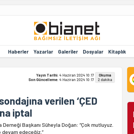
Haberler
Yazarlar
Galeriler
Dosyalar
Kitaplık
Yayın Tarihi:
4 Haziran 2024 10:17
Okuma
Son Güncelleme:
4 Haziran 2024 10:17
2 dakika
sondajına verilen ‘ÇED
na iptal
ma Derneği Başkanı Süheyla Doğan: “Çok mutluyuz.
ze devam edeceğiz.”