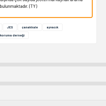
 bulunmaktadır. (TY)
JES
çanakkale
ayvacık
ı koruma derneği