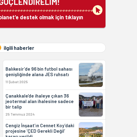
GÜÇLENDİRELİM!
bianet'e destek olmak için tıklayın
ilgili haberler
Balıkesir’de 96 bin futbol sahası
genişliğinde alana JES ruhsatı
11 Şubat 2025
Çanakkale'de ihaleye çıkan 36
jeotermal alan ihalesine sadece
bir talip
25 Temmuz 2024
Cengiz İnşaat’ın Cennet Koy’daki
projesine ‘ÇED Gerekli Değil’
kararı verildi