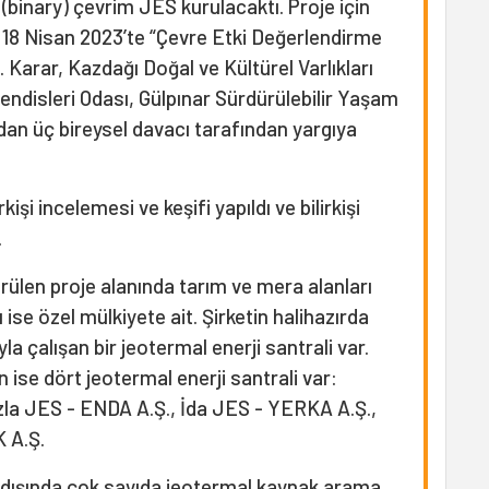
 (binary) çevrim JES kurulacaktı. Proje için
n 18 Nisan 2023’te “Çevre Etki Değerlendirme
di. Karar, Kazdağı Doğal ve Kültürel Varlıkları
ndisleri Odası, Gülpınar Sürdürülebilir Yaşam
an üç bireysel davacı tarafından yargıya
işi incelemesi ve keşifi yapıldı ve bilirkişi
.
rülen proje alanında tarım ve mera alanları
ise özel mülkiyete ait. Şirketin halihazırda
a çalışan bir jeotermal enerji santrali var.
n ise dört jeotermal enerji santrali var:
la JES - ENDA A.Ş., İda JES - YERKA A.Ş.,
 A.Ş.
n dışında çok sayıda jeotermal kaynak arama