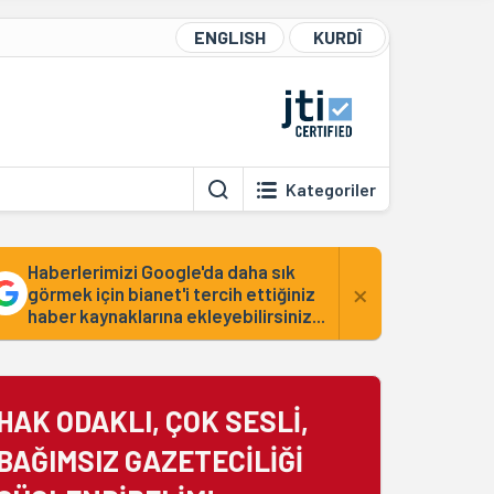
ENGLISH
KURDÎ
Kategoriler
Haberlerimizi Google'da daha sık
×
görmek için bianet'i tercih ettiğiniz
haber kaynaklarına ekleyebilirsiniz...
HAK ODAKLI, ÇOK SESLİ,
BAĞIMSIZ GAZETECİLİĞİ