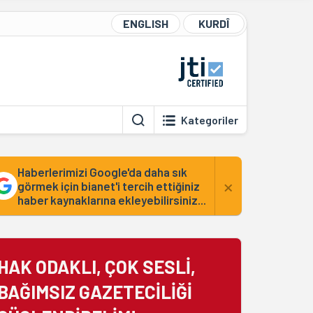
ENGLISH
KURDÎ
Kategoriler
Haberlerimizi Google'da daha sık
×
görmek için bianet'i tercih ettiğiniz
haber kaynaklarına ekleyebilirsiniz...
HAK ODAKLI, ÇOK SESLİ,
BAĞIMSIZ GAZETECİLİĞİ