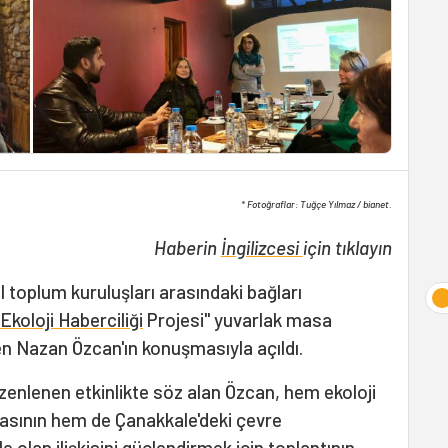
* Fotoğraflar: Tuğçe Yılmaz / bianet.
Haberin
İngilizcesi
için tıklayın
l toplum kuruluşları arasındaki bağları
Ekoloji Haberciliği
Projesi" yuvarlak masa
en Nazan Özcan'ın konuşmasıyla açıldı.
zenlenen etkinlikte söz alan Özcan, hem ekoloji
basının hem de Çanakkale'deki çevre
le olan ilişkisini güçlendirmek için toplantının