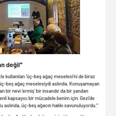
n değil"
tle kullanılan 'üç-beş ağaç meselesi'ni de biraz
 üç-beş ağaç meselesiydi aslında. Konuşamayan
n bir nevi 'ermiş' bir insandır da bir yandan
nli kapsayıcı bir mücadele benim için. Gezi'de
u aslında, üç-beş ağacın hakkı savunuluyordu."