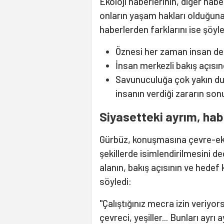
Ekoloji haberlerinin, diğer habe
onların yaşam hakları olduğuna 
haberlerden farklarını ise şöyle
Öznesi her zaman insan değ
İnsan merkezli bakış açısın
Savunuculuğa çok yakın du
insanın verdiği zararın sonu
Siyasetteki ayrım, hab
Gürbüz, konuşmasına çevre-ekol
şekillerde isimlendirilmesini d
alanın, bakış açısının ve hedef k
söyledi:
"Çalıştığınız mecra izin veriyors
çevreci, yeşiller... Bunları ayr