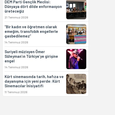
DEM Parti Gençlik Meclisi:
Dünyaya dört dilde enformasyon
üreteceğiz
21 Temmuz 2026
“Bir kadın ve öğretmen olarak
emeğim, transfobik engellerle
gasbedilemez”
14 Temmuz 2026
Suriyeli müzisyen Ömer
Süleyman’ın Türkiye’ye girişine
engel
14 Temmuz 2026
Kürt sinemasında tarih, hafıza ve
dayanışma için yeni perde: Kürt
Sinemacılar İnisiyatifi
11 Temmuz 2026