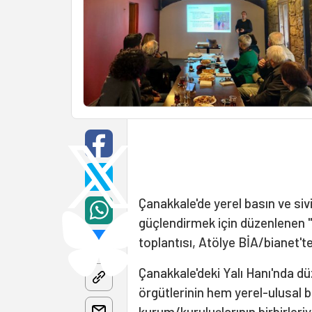
Çanakkale'de yerel basın ve sivi
güçlendirmek için düzenlenen "
toplantısı, Atölye BİA/bianet't
Çanakkale'deki Yalı Hanı'nda dü
örgütlerinin hem yerel-ulusal 
kurum/kuruluşlarının birbirleriy