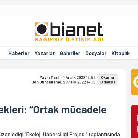
Haberler
Yazarlar
Galeriler
Dosyalar
Kitaplık
Yayın Tarihi:
1 Aralık 2022 12:52
Okuma
Son Güncelleme:
2 Aralık 2022 14:16
10 dakika
ekleri: “Ortak mücadele
zenlediği “Ekoloji Haberciliği Projesi” toplantısında