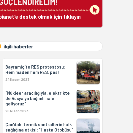
GÜÇLENDİRELİM!
bianet'e destek olmak için tıklayın
ilgili haberler
Bayramiç’te RES protestosu:
Hem maden hem RES, pes!
24 Kasım 2023
"Nükleer aracılığıyla, elektrikte
de Rusya'ya bağımlı hale
geliyoruz"
26 Nisan 2023
Çan'daki termik santrallerin halk
sağlığına etkisi: "Hasta Otobüsü"