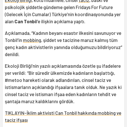
Ekoloji Birliği
, kötü muamele, cinsel
taciz
, baskı ve
psikolojik şiddetle gündeme gelen Fridays For Future
(Gelecek İçin Cumalar) Türkiye’nin koordinasyonunda yer
alan
Can Tonbi
l’e ilişkin açıklama yaptı.
Açıklamada, “Kadının beyanı esastır ilkesini savunuyor ve
Tonbil’in
mobbing
, şiddet ve tacizine maruz kalmış tüm
genç kadın aktivistlerin yanında olduğumuzu bildiriyoruz”
denildi.
Ekoloji Birliği’nin yazılı açıklamasında özetle şu ifadelere
yer verildi: “Bir süredir ülkemizde kadınların başlattığı,
#metoo hareketi olarak adlandırılan, cinsel taciz ve
istismarların açıklandığı ifşaalara tanık olduk. Ne yazık ki
cinsel taciz ve istismarı ifşaa eden kadınların tehdit ve
şantaja maruz kaldıklarını gördük.
TIKLAYIN-İklim aktivisti Can Tonbil hakkında mobbing ve
taciz ifşası