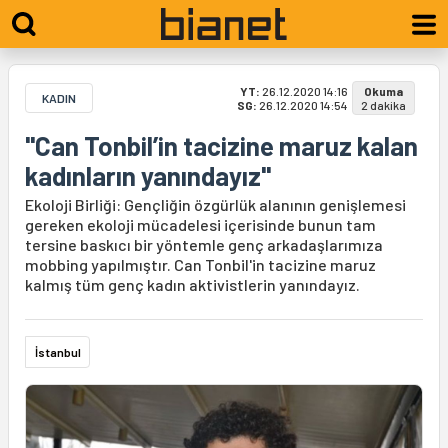
YT:
26.12.2020 14:16
Okuma
KADIN
SG:
26.12.2020 14:54
2 dakika
"Can Tonbil’in tacizine maruz kalan
kadınların yanındayız"
Ekoloji Birliği: Gençliğin özgürlük alanının genişlemesi
gereken ekoloji mücadelesi içerisinde bunun tam
tersine baskıcı bir yöntemle genç arkadaşlarımıza
mobbing yapılmıştır. Can Tonbil'in tacizine maruz
kalmış tüm genç kadın aktivistlerin yanındayız.
İstanbul