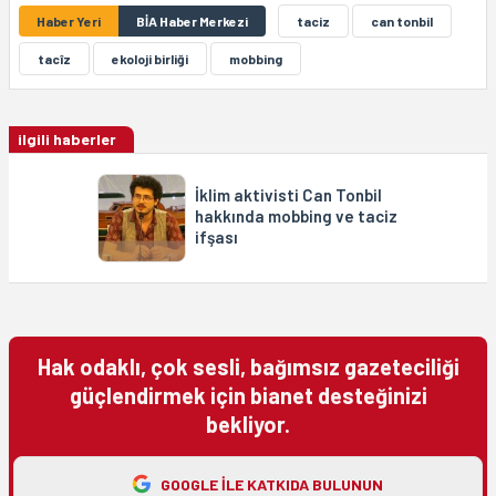
Haber Yeri
BİA Haber Merkezi
taciz
can tonbil
tacîz
ekoloji birliği
mobbing
ilgili haberler
İklim aktivisti Can Tonbil
hakkında mobbing ve taciz
ifşası
Hak odaklı, çok sesli, bağımsız gazeteciliği
güçlendirmek için bianet desteğinizi
bekliyor.
GOOGLE ILE KATKIDA BULUNUN