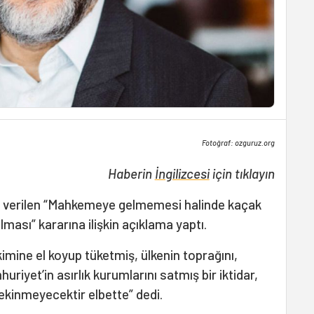
Fotoğraf: ozguruz.org
Haberin
İngilizcesi
için tıklayın
a verilen “Mahkemeye gelmemesi halinde kaçak
ması” kararına ilişkin açıklama yaptı.
ikimine el koyup tüketmiş, ülkenin toprağını,
uriyet’in asırlık kurumlarını satmış bir iktidar,
kinmeyecektir elbette” dedi.