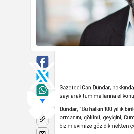
Gazeteci
Can Dündar
, hakkınd
sayılarak tüm mallarına el konul
Dündar, “Bu halkın 100 yıllık bir
ormanını, gölünü, geyiğini, Cumh
bizim evimize göz dikmekten çe