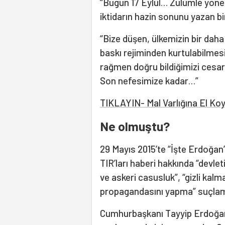
“Bugün 17 Eylül… Zulümle yönet
iktidarın hazin sonunu yazan bi
“Bize düşen, ülkemizin bir dah
baskı rejiminden kurtulabilmes
rağmen doğru bildiğimizi cesar
Son nefesimize kadar…”
TIKLAYIN- Mal Varlığına El Ko
Ne olmuştu?
29 Mayıs 2015’te “İşte Erdoğan’
TIR’ları haberi hakkında “devleti
ve askeri casusluk”, “gizli kalm
propagandasını yapma” suçlama
Cumhurbaşkanı Tayyip Erdoğ