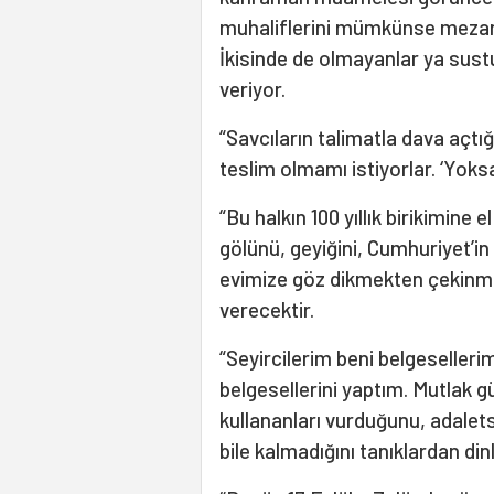
muhaliflerini mümkünse mezar
İkisinde de olmayanlar ya sust
veriyor.
“Savcıların talimatla dava açtığ
teslim olmamı istiyorlar. ‘Yoksa
“Bu halkın 100 yıllık birikimine 
gölünü, geyiğini, Cumhuriyet’in 
evimize göz dikmekten çekinme
verecektir.
“Seyircilerim beni belgeselleriml
belgesellerini yaptım. Mutlak
kullananları vurduğunu, adaletsi
bile kalmadığını tanıklardan di