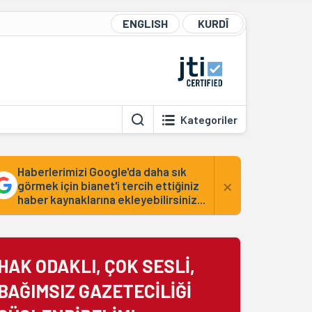
ENGLISH
KURDÎ
Kategoriler
Haberlerimizi Google'da daha sık
×
görmek için bianet'i tercih ettiğiniz
haber kaynaklarına ekleyebilirsiniz...
HAK ODAKLI, ÇOK SESLİ,
BAĞIMSIZ GAZETECİLİĞİ