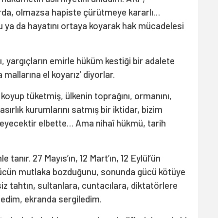
da, olmazsa hapiste çürütmeye kararlı…
u ya da hayatını ortaya koyarak hak mücadelesi
ı, yargıçların emirle hüküm kestiği bir adalete
 mallarına el koyarız’ diyorlar.
el koyup tüketmiş, ülkenin toprağını, ormanını,
asırlık kurumlarını satmış bir iktidar, bizim
yecektir elbette… Ama nihaî hükmü, tarih
e tanır. 27 Mayıs’ın, 12 Mart’ın, 12 Eylül’ün
 gücün mutlaka bozduğunu, sonunda gücü kötüye
z tahtın, sultanlara, cuntacılara, diktatörlere
nledim, ekranda sergiledim.