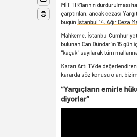
MİT TIR'larının durdurulması ha
çarptırılan, ancak cezası Yarg
bugün
İstanbul 14. Ağır Ceza 
Mahkeme, İstanbul Cumhuriyet B
bulunan Can Dündar’ın 15 gün
"kaçak" sayılarak tüm mallarına
Kararı Artı TV’de değerlendire
kararda söz konusu olan, bizim 4
“Yargıçların emirle hük
diyorlar”