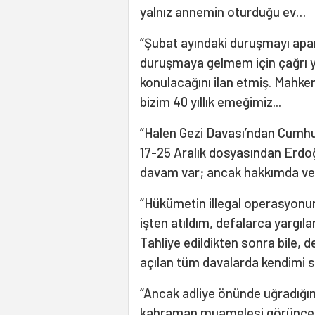
yalnız annemin oturduğu ev…
“Şubat ayındaki duruşmayı apa
duruşmaya gelmem için çağrı 
konulacağını ilan etmiş. Mahke
bizim 40 yıllık emeğimiz...
“Halen Gezi Davası’ndan Cumhur
17-25 Aralık dosyasından Erdo
davam var; ancak hakkımda ver
“Hükümetin illegal operasyonunu
işten atıldım, defalarca yargıl
Tahliye edildikten sonra bile,
açılan tüm davalarda kendimi
“Ancak adliye önünde uğradığım 
kahraman muamelesi görünce hü