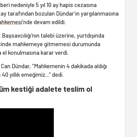
beri nedeniyle 5 yıl 10 ay hapis cezasına
ıtay tarafından bozulan Dündar’ın yargılanmasına
Mahkemesi
’nde devam edildi.
aşsavcılığı'nın talebi üzerine, yurtdışında
 içinde mahkemeye gitmemesi durumunda
 el konulmasına karar verdi.
n Can Dündar, “Mahkemenin 4 dakikada aldığı
0 yıllık emeğimiz...” dedi.
üm kestiği adalete teslim ol