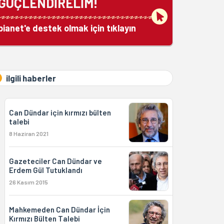
GÜÇLENDİRELİM!
bianet'e destek olmak için tıklayın
ilgili haberler
Can Dündar için kırmızı bülten
talebi
8 Haziran 2021
Gazeteciler Can Dündar ve
Erdem Gül Tutuklandı
26 Kasım 2015
Mahkemeden Can Dündar İçin
Kırmızı Bülten Talebi