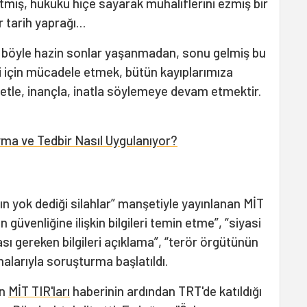
miş, hukuku hiçe sayarak muhaliflerini ezmiş bir
r tarih yaprağı…
a böyle hazin sonlar yaşanmadan, sonu gelmiş bu
i için mücadele etmek, bütün kayıplarımıza
etle, inançla, inatla söylemeye devam etmektir.
yma ve Tedbir Nasıl Uygulanıyor?
ın yok dediği silahlar” manşetiyle yayınlanan MİT
n güvenliğine ilişkin bilgileri temin etme”, “siyasi
ası gereken bilgileri açıklama”, “terör örgütünün
larıyla soruşturma başlatıldı.
an
MİT TIR'ları
haberinin ardından TRT'de katıldığı