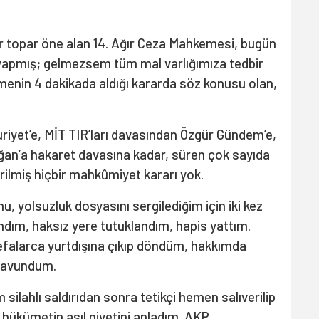
r topar öne alan 14. Ağır Ceza Mahkemesi, bugün
yapmış; gelmezsem tüm mal varlığımıza tedbir
menin 4 dakikada aldığı kararda söz konusu olan,
iyet’e, MİT TIR’ları davasından Özgür Gündem’e,
ğan’a hakaret davasına kadar, süren çok sayıda
ilmiş hiçbir mahkûmiyet kararı yok.
, yolsuzluk dosyasını sergilediğim için iki kez
andım, haksız yere tutuklandım, hapis yattım.
 defalarca yurtdışına çıkıp döndüm, hakkımda
 savundum.
silahlı saldırıdan sonra tetikçi hemen salıverilip
kümetin asıl niyetini anladım. AKP,