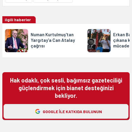
ilgili haberler
Numan Kurtulmuş'tan
Erkan Ba
Yargıtay'a Can Atalay
çıkana ka
çağrısı
mücadele
Hak odaklı, çok sesli, bağımsız gazeteciliği
güçlendirmek için bianet desteğinizi
bekliyor.
GOOGLE ILE KATKIDA BULUNUN