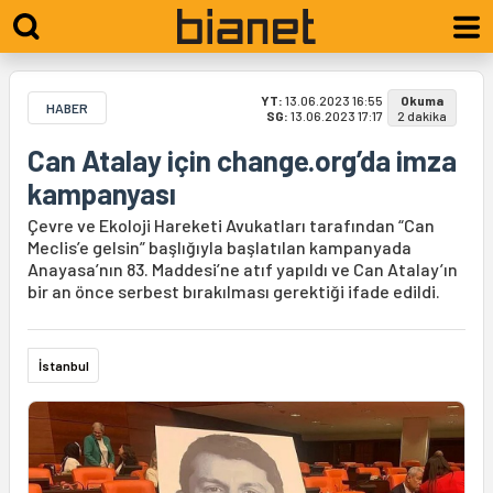
YT:
13.06.2023 16:55
Okuma
HABER
SG:
13.06.2023 17:17
2 dakika
Can Atalay için change.org’da imza
kampanyası
Çevre ve Ekoloji Hareketi Avukatları tarafından “Can
Meclis’e gelsin” başlığıyla başlatılan kampanyada
Anayasa’nın 83. Maddesi’ne atıf yapıldı ve Can Atalay’ın
bir an önce serbest bırakılması gerektiği ifade edildi.
İstanbul