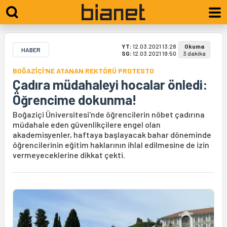
YT:
12.03.2021 13:28
Okuma
HABER
SG:
12.03.2021 19:50
3 dakika
BOĞAZİÇİ'NE ATANAN REKTÖRÜ PROTESTO
Çadıra müdahaleyi hocalar önledi:
Öğrencime dokunma!
Boğaziçi Üniversitesi'nde öğrencilerin nöbet çadırına
müdahale eden güvenlikçilere engel olan
akademisyenler, haftaya başlayacak bahar döneminde
öğrencilerinin eğitim haklarının ihlal edilmesine de izin
vermeyeceklerine dikkat çekti.