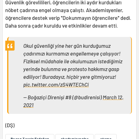
Güvenlik görevlilileri, öğrencilerin iki aydır kurdukları
nöbet çadırına engel olmaya çalıştı. Akademisyenler,
öğrencilere destek verip "Dokunmayın öğrencilere" dedi.
Daha sonra çadır kuruldu ve etkinlikler devam etti.
Okul güvenliği yine her gün kurduğumuz
çadırımızı kurmamızı engellemeye çalışıyor!
Fiziksel müdahale ile okulumuzun istediğimiz
yerinde bulunma ve protesto hakkımız gasp
ediliyor! Buradayız, hiçbir yere gitmiyoruz!
pic.twitter.com/zS4WTEChCi
— Boğaziçi Direnişi #8 (@budirenisi)
March 12,
2021
(DŞ)
Recep Tayyip Erdoğan
akademisyenler
atama