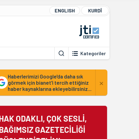
ENGLISH
KURDÎ
Kategoriler
Haberlerimizi Google'da daha sık
×
görmek için bianet'i tercih ettiğiniz
haber kaynaklarına ekleyebilirsiniz...
HAK ODAKLI, ÇOK SESLİ,
BAĞIMSIZ GAZETECİLİĞİ