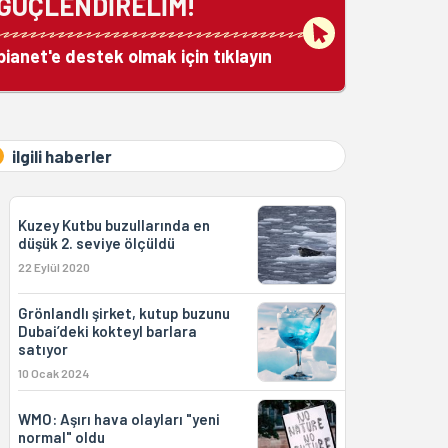
GÜÇLENDİRELİM!
bianet'e destek olmak için tıklayın
ilgili haberler
Kuzey Kutbu buzullarında en
düşük 2. seviye ölçüldü
22 Eylül 2020
Grönlandlı şirket, kutup buzunu
Dubai’deki kokteyl barlara
satıyor
10 Ocak 2024
WMO: Aşırı hava olayları "yeni
normal" oldu