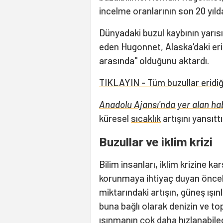
incelme oranlarının son 20 yılda 
Dünyadaki buzul kaybının yarıs
eden Hugonnet, Alaska'daki er
arasında" olduğunu aktardı.
TIKLAYIN - Tüm buzullar eridiği
Anadolu Ajansı'nda yer alan ha
küresel
sıcaklık
artışını yansıttı
Buzullar ve iklim krizi
Bilim insanları, iklim krizine k
korunmaya ihtiyaç duyan öncelik
miktarındaki artışın, güneş ışın
buna bağlı olarak denizin ve to
ısınmanın çok daha hızlanabilec