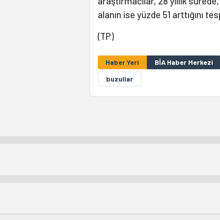
araştırmacılar, 28 yıllık sürede,
alanın ise yüzde 51 arttığını tesp
(TP)
Haber Yeri
BİA Haber Merkezi
buzullar