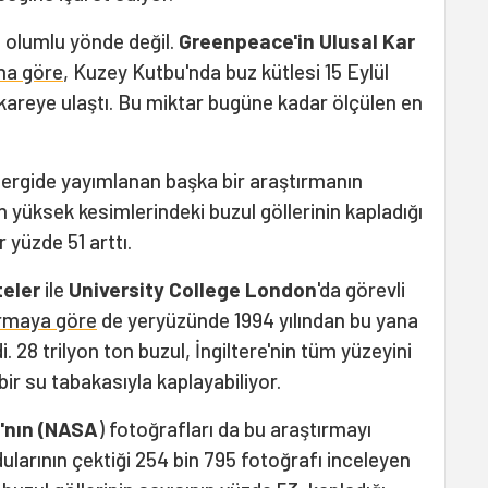
 olumlu yönde değil.
Greenpeace'in Ulusal Kar
na göre
, Kuzey Kutbu'nda buz kütlesi 15 Eylül
kareye ulaştı. Bu miktar bugüne kadar ölçülen en
dergide yayımlanan başka bir araştırmanın
 yüksek kesimlerindeki buzul göllerinin kapladığı
r yüzde 51 arttı.
teler
ile
University College London
'da görevli
ırmaya göre
de yeryüzünde 1994 yılından bu yana
i. 28 trilyon ton buzul, İngiltere'nin tüm yüzeyini
ir su tabakasıyla kaplayabiliyor.
ı'nın (NASA
) fotoğrafları da bu araştırmayı
larının çektiği 254 bin 795 fotoğrafı inceleyen