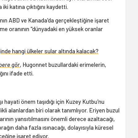
iki katına çıktığını kaydetti.
ının ABD ve Kanada'da gerçekleştiğine işaret
ime oranının "dünyadaki en yüksek oranlar
nde hangi ülkeler sular altında kalacak?
bere gör
, Hugonnet buzullardaki erimelerin,
ğını ifade etti.
arşı hayati önem taşıdığı için Kuzey Kutbu'nu
li alanlardan biri olarak tanımlıyor. Eriyen buzul
larının yansıtılmasını önemli derece azaltacağı,
prağın daha fazla ısınacağı, dolayısıyla küresel
eğine işaret ediyor.