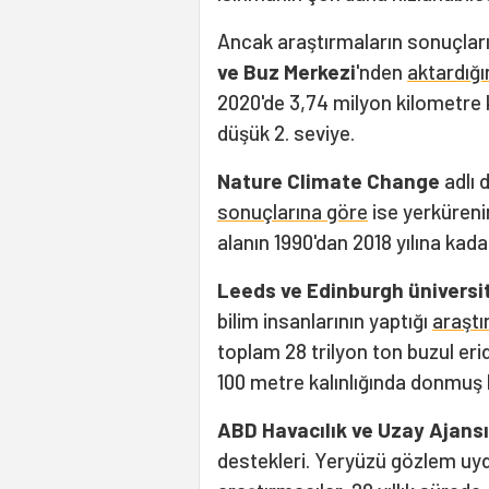
Ancak araştırmaların sonuçları
ve Buz Merkezi
'nden
aktardığı
2020'de 3,74 milyon kilometre 
düşük 2. seviye.
Nature Climate Change
adlı 
sonuçlarına göre
ise yerkürenin
alanın 1990'dan 2018 yılına kada
Leeds ve Edinburgh üniversi
bilim insanlarının yaptığı
araşt
toplam 28 trilyon ton buzul erid
100 metre kalınlığında donmuş b
ABD Havacılık ve Uzay Ajans
destekleri. Yeryüzü gözlem uydu