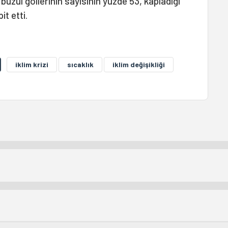
 buzul göllerinin sayısının yüzde 53, kapladığı
it etti.
iklim krizi
sıcaklık
iklim değişikliği