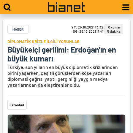
YT:
25.10.2021 13:32
Okuma
HABER
SG:
25.10.2021 17:41
5 dakika
DİPLOMATİK KRİZLE İLGİLİ YORUMLAR
Büyükelçi gerilimi: Erdoğan'ın en
büyük kumarı
Türkiye, son yılların en büyük diplomatik krizlerinden
birini yaşarken, çeşitli görüşlerden köşe yazarları
diplomasi çağrısı yaptı, gerginliği yaygın medya
yazarlarından da eleştirenler oldu.
İstanbul