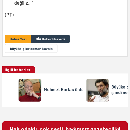
değiliz..."
(PT)
Haber Yeri
BİA Haber Merkezi
büyükelçiler osman kavala
ilgili haberler
Büyükelçi
Mehmet Barlas öldü
şimdi ne 
Hak odaklı, çok sesli, bağımsız gazeteciliği