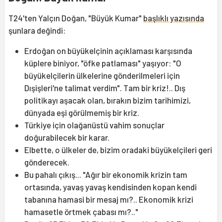
T24'ten Yalçın Doğan, "Büyük Kumar"
başlıklı yazısında
şunlara değindi:
Erdoğan on büyükelçinin açıklaması karşısında
küplere biniyor, "öfke patlaması" yaşıyor: "O
büyükelçilerin ülkelerine gönderilmeleri için
Dışişleri'ne talimat verdim". Tam bir kriz!.. Dış
politikayı aşacak olan, bırakın bizim tarihimizi,
dünyada eşi görülmemiş bir kriz.
Türkiye için olağanüstü vahim sonuçlar
doğurabilecek bir karar.
Elbette, o ülkeler de, bizim oradaki büyükelçileri geri
gönderecek.
Bu pahalı çıkış... "Ağır bir ekonomik krizin tam
ortasında, yavaş yavaş kendisinden kopan kendi
tabanına hamasi bir mesaj mı?.. Ekonomik krizi
hamasetle örtmek çabası mı?.."