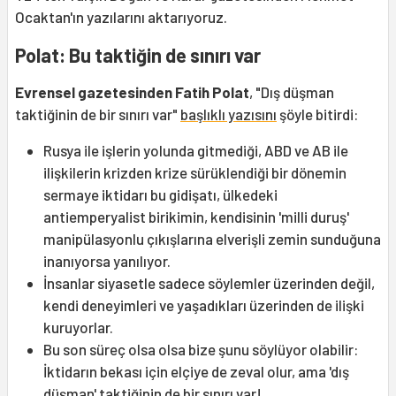
Ocaktan'ın yazılarını aktarıyoruz.
Polat: Bu taktiğin de sınırı var
Evrensel gazetesinden Fatih Polat
, "Dış düşman
taktiğinin de bir sınırı var"
başlıklı yazısını
şöyle bitirdi:
Rusya ile işlerin yolunda gitmediği, ABD ve AB ile
ilişkilerin krizden krize sürüklendiği bir dönemin
sermaye iktidarı bu gidişatı, ülkedeki
antiemperyalist birikimin, kendisinin 'milli duruş'
manipülasyonlu çıkışlarına elverişli zemin sunduğuna
inanıyorsa yanılıyor.
İnsanlar siyasetle sadece söylemler üzerinden değil,
kendi deneyimleri ve yaşadıkları üzerinden de ilişki
kuruyorlar.
Bu son süreç olsa olsa bize şunu söylüyor olabilir:
İktidarın bekası için elçiye de zeval olur, ama 'dış
düşman' taktiğinin de bir sınırı var!