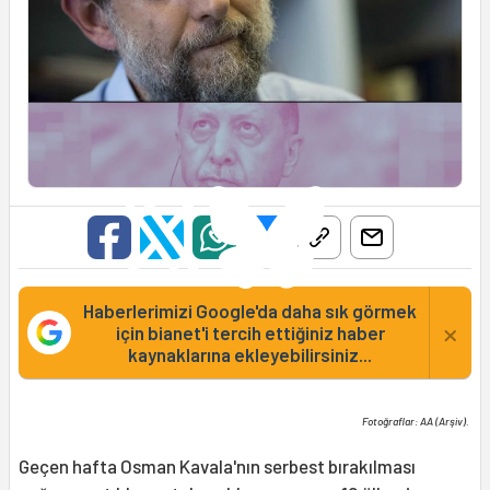
Haberlerimizi Google'da daha sık görmek
×
için bianet'i tercih ettiğiniz haber
kaynaklarına ekleyebilirsiniz...
Fotoğraflar: AA (Arşiv).
Geçen hafta Osman Kavala'nın serbest bırakılması