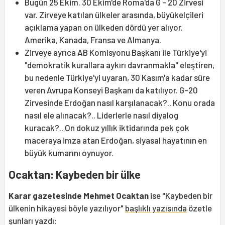
Bugün 25 Ekim. 30 Ekim'de Roma'da G - 20 Zirvesi
var. Zirveye katılan ülkeler arasında, büyükelçileri
açıklama yapan on ülkeden dördü yer alıyor.
Amerika, Kanada, Fransa ve Almanya.
Zirveye ayrıca AB Komisyonu Başkanı ile Türkiye'yi
"demokratik kurallara aykırı davranmakla" eleştiren,
bu nedenle Türkiye'yi uyaran, 30 Kasım'a kadar süre
veren Avrupa Konseyi Başkanı da katılıyor. G-20
Zirvesinde Erdoğan nasıl karşılanacak?.. Konu orada
nasıl ele alınacak?.. Liderlerle nasıl diyalog
kuracak?.. On dokuz yıllık iktidarında pek çok
maceraya imza atan Erdoğan, siyasal hayatının en
büyük kumarını oynuyor.
Ocaktan: Kaybeden bir ülke
Karar gazetesinde Mehmet Ocaktan
ise "Kaybeden bir
ülkenin hikayesi böyle yazılıyor"
başlıklı yazısında
özetle
şunları yazdı: