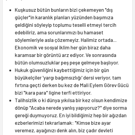
Kuşkusuz bütün bunların bizi çekemeyen "dış
güçler"in karanlık planları yüzünden başımıza
geldiğini söyleyip toplumu teselli etmeyi tercih
edebiliriz, ama sorunlarımızı bu hamaset
söylemleriyle asla çözemeyiz. Halimiz ortada...
Ekonomik ve sosyal iklim her gün biraz daha
karamsar bir görüntü arz ediyor. Ve sonrasında
bütün olumsuzluklar peş peşe gelmeye başlıyor.
Hukuk güvenliğini kaybettiğimiz için bir gün
büyükelçiler 'yargı bağımsızlığı' dersi veriyor, tam
fırtına geçti derken bu kez de Mali Eylem Görev Gücü
bizi "kara para" ligine terfi ettiriyor.
Talihsizlik o ki dünya yıkılsa bir kez olsun kendimize
dönüp "Acaba nerede yanlış yapıyoruz?" diye sorma
gereği duymuyoruz. En iyi bildiğimiz hep bir ağızdan
ezberlerimizi tekrarlamak: "Kimse bize ayar
veremez, ayağınızı denk alın, biz çadır devleti