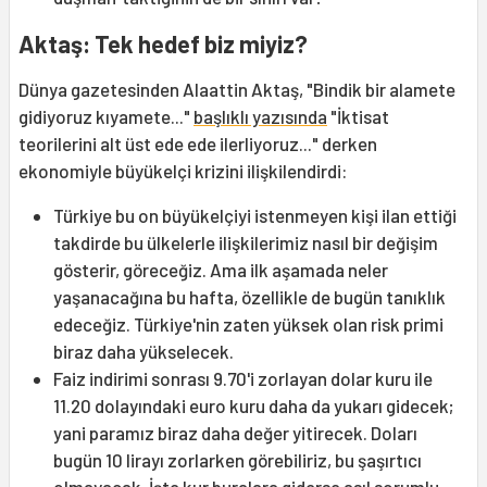
Aktaş: Tek hedef biz miyiz?
Dünya gazetesinden Alaattin Aktaş, "Bindik bir alamete
gidiyoruz kıyamete..."
başlıklı yazısında
"İktisat
teorilerini alt üst ede ede ilerliyoruz..." derken
ekonomiyle büyükelçi krizini ilişkilendirdi:
Türkiye bu on büyükelçiyi istenmeyen kişi ilan ettiği
takdirde bu ülkelerle ilişkilerimiz nasıl bir değişim
gösterir, göreceğiz. Ama ilk aşamada neler
yaşanacağına bu hafta, özellikle de bugün tanıklık
edeceğiz. Türkiye'nin zaten yüksek olan risk primi
biraz daha yükselecek.
Faiz indirimi sonrası 9.70'i zorlayan dolar kuru ile
11.20 dolayındaki euro kuru daha da yukarı gidecek;
yani paramız biraz daha değer yitirecek. Doları
bugün 10 lirayı zorlarken görebiliriz, bu şaşırtıcı
olmayacak. İşte kur buralara giderse asıl sorumlu