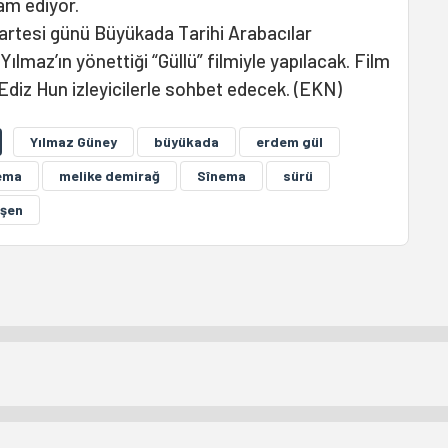
vam ediyor.
artesi günü Büyükada Tarihi Arabacılar
ılmaz’ın yönettiği “Güllü” filmiyle yapılacak. Film
diz Hun izleyicilerle sohbet edecek. (EKN)
Yılmaz Güney
büyükada
erdem gül
ema
melike demirağ
Sînema
sürü
eşen