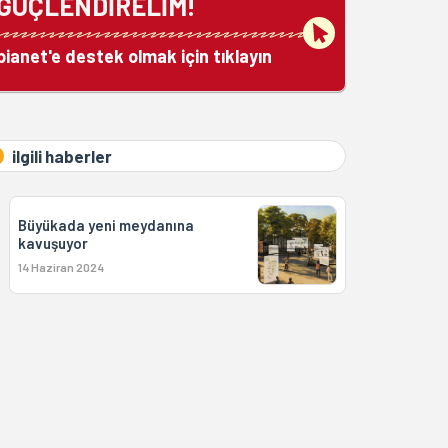
GÜÇLENDİRELİM!
bianet'e destek olmak için tıklayın
ilgili haberler
Büyükada yeni meydanına
kavuşuyor
14 Haziran 2024