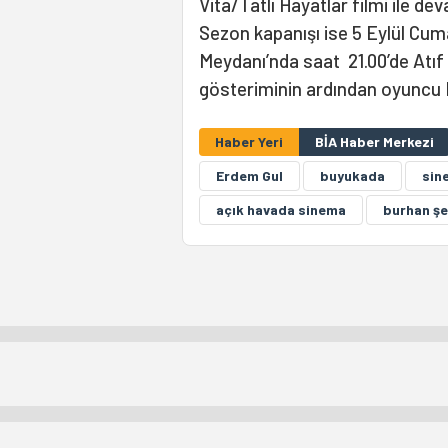
Vita/Tatlı Hayatlar filmi ile de
Sezon kapanışı ise 5 Eylül Cum
Meydanı’nda saat 21.00’de Atıf Y
gösteriminin ardından oyuncu E
Haber Yeri
BİA Haber Merkezi
Erdem Gul
buyukada
sin
açık havada sinema
burhan ş