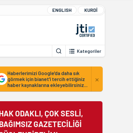
ENGLISH
KURDÎ
Kategoriler
Haberlerimizi Google'da daha sık
×
görmek için bianet'i tercih ettiğiniz
haber kaynaklarına ekleyebilirsiniz...
HAK ODAKLI, ÇOK SESLİ,
BAĞIMSIZ GAZETECİLİĞİ