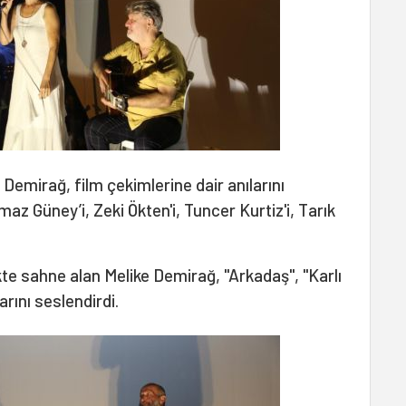
en Demirağ, film çekimlerine dair anılarını
lmaz Güney’i, Zeki Ökten'i, Tuncer Kurtiz'i, Tarık
likte sahne alan Melike Demirağ, "Arkadaş", "Karlı
rını seslendirdi.