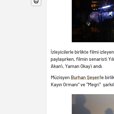
İzleyicilerle birlikte filmi izley
paylaşırken, filmin senaristi Yı
Akan'ı, Yaman Okay'ı andı.
Müzisyen
Burhan Şeşen
’le bir
Kayın Ormanı" ve "Megri" şarkıla