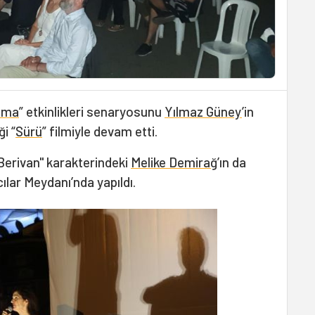
ema
” etkinlikleri senaryosunu
Yılmaz Güney
’in
i “
Sürü
” filmiyle devam etti.
Berivan" karakterindeki
Melike Demirağ
’ın da
ılar Meydanı’nda yapıldı.