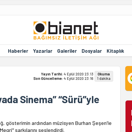
Haberler
Yazarlar
Galeriler
Dosyalar
Kitaplık
Yayın Tarihi:
4 Eylül 2020 23:13
Okuma
Son Güncelleme:
4 Eylül 2020 23:16
1 dakika
vada Sinema” “Sürü”yle
ağ, gösterimin ardından müzisyen Burhan Şeşen’le
Megri" şarkılarını seslendirdi.